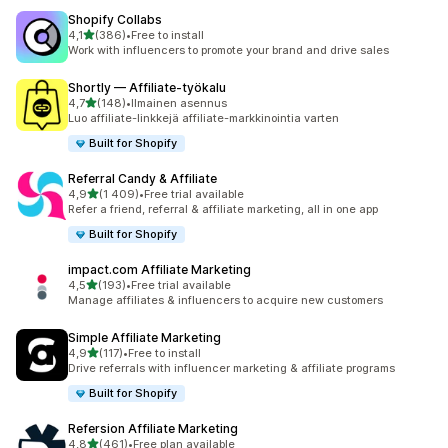
Shopify Collabs
/ 5 tähteä
4,1
(386)
•
Free to install
386 arvostelua yhteensä
Work with influencers to promote your brand and drive sales
Shortly — Affiliate‑työkalu
/ 5 tähteä
4,7
(148)
•
Ilmainen asennus
148 arvostelua yhteensä
Luo affiliate-linkkejä affiliate-markkinointia varten
Built for Shopify
Referral Candy & Affiliate
/ 5 tähteä
4,9
(1 409)
•
Free trial available
1409 arvostelua yhteensä
Refer a friend, referral & affiliate marketing, all in one app
Built for Shopify
impact.com Affiliate Marketing
/ 5 tähteä
4,5
(193)
•
Free trial available
193 arvostelua yhteensä
Manage affiliates & influencers to acquire new customers
Simple Affiliate Marketing
/ 5 tähteä
4,9
(117)
•
Free to install
117 arvostelua yhteensä
Drive referrals with influencer marketing & affiliate programs
Built for Shopify
Refersion Affiliate Marketing
/ 5 tähteä
4,8
(461)
•
Free plan available