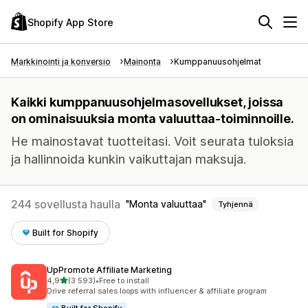
Shopify App Store
Markkinointi ja konversio
Mainonta
Kumppanuusohjelmat
Kaikki kumppanuusohjelmasovellukset, joissa
on ominaisuuksia monta valuuttaa-toiminnoille.
He mainostavat tuotteitasi. Voit seurata tuloksia
ja hallinnoida kunkin vaikuttajan maksuja.
244 sovellusta haulla
Monta valuuttaa
Tyhjennä
Built for Shopify
UpPromote Affiliate Marketing
/ 5 tähteä
4,9
(3 593)
•
Free to install
3593 arvostelua yhteensä
Drive referral sales loops with influencer & affiliate program