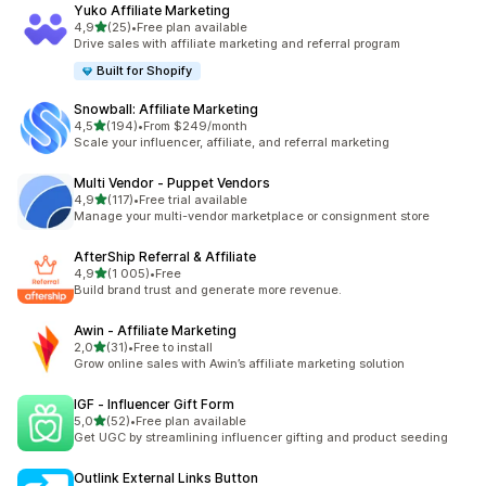
Yuko Affiliate Marketing
/ 5 tähteä
4,9
(25)
•
Free plan available
25 arvostelua yhteensä
Drive sales with affiliate marketing and referral program
Built for Shopify
Snowball: Affiliate Marketing
/ 5 tähteä
4,5
(194)
•
From $249/month
194 arvostelua yhteensä
Scale your influencer, affiliate, and referral marketing
Multi Vendor ‑ Puppet Vendors
/ 5 tähteä
4,9
(117)
•
Free trial available
117 arvostelua yhteensä
Manage your multi-vendor marketplace or consignment store
AfterShip Referral & Affiliate
/ 5 tähteä
4,9
(1 005)
•
Free
1005 arvostelua yhteensä
Build brand trust and generate more revenue.
Awin ‑ Affiliate Marketing
/ 5 tähteä
2,0
(31)
•
Free to install
31 arvostelua yhteensä
Grow online sales with Awin’s affiliate marketing solution
IGF ‑ Influencer Gift Form
/ 5 tähteä
5,0
(52)
•
Free plan available
52 arvostelua yhteensä
Get UGC by streamlining influencer gifting and product seeding
Outlink External Links Button