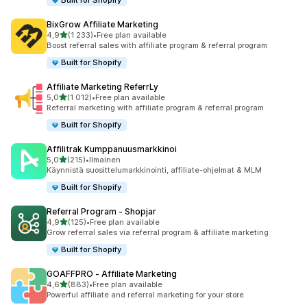
Built for Shopify
BixGrow Affiliate Marketing
/ 5 tähteä
4,9
(1 233)
•
Free plan available
1233 arvostelua yhteensä
Boost referral sales with affiliate program & referral program
Built for Shopify
Affiliate Marketing ReferrLy
/ 5 tähteä
5,0
(1 012)
•
Free plan available
1012 arvostelua yhteensä
Referral marketing with affiliate program & referral program
Built for Shopify
Affilitrak Kumppanuusmarkkinoi
/ 5 tähteä
5,0
(215)
•
Ilmainen
215 arvostelua yhteensä
Käynnistä suosittelumarkkinointi, affiliate-ohjelmat & MLM
Built for Shopify
Referral Program ‑ Shopjar
/ 5 tähteä
4,9
(125)
•
Free plan available
125 arvostelua yhteensä
Grow referral sales via referral program & affiliate marketing
Built for Shopify
GOAFFPRO ‑ Affiliate Marketing
/ 5 tähteä
4,6
(883)
•
Free plan available
883 arvostelua yhteensä
Powerful affiliate and referral marketing for your store