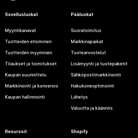
Sovellusluokat
Pääluokat
Myyntikanavat
Suoratoimitus
Tuotteiden etsiminen
Markkinapaikat
Tuotteiden myyminen
Tuotearvostelut
Tilaukset ja toimitukset
Lisämyynti ja tuotepaketit
Kaupan suunnittelu
Sähköpostimarkkinointi
Markkinointi ja konversio
Hakukoneoptimointi
Kaupan hallinnointi
Lähetys
Valuutta ja käännös
Resurssit
Shopify