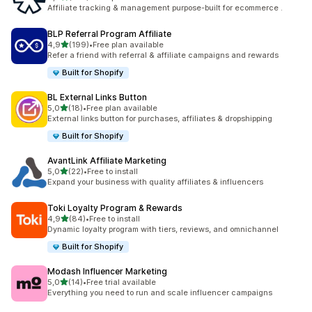
461 arvostelua yhteensä
Affiliate tracking & management purpose-built for ecommerce .
BLP Referral Program Affiliate
/ 5 tähteä
4,9
(199)
•
Free plan available
199 arvostelua yhteensä
Refer a friend with referral & affiliate campaigns and rewards
Built for Shopify
BL External Links Button
/ 5 tähteä
5,0
(18)
•
Free plan available
18 arvostelua yhteensä
External links button for purchases, affiliates & dropshipping
Built for Shopify
AvantLink Affiliate Marketing
/ 5 tähteä
5,0
(22)
•
Free to install
22 arvostelua yhteensä
Expand your business with quality affiliates & influencers
Toki Loyalty Program & Rewards
/ 5 tähteä
4,9
(84)
•
Free to install
84 arvostelua yhteensä
Dynamic loyalty program with tiers, reviews, and omnichannel
Built for Shopify
Modash Influencer Marketing
/ 5 tähteä
5,0
(14)
•
Free trial available
14 arvostelua yhteensä
Everything you need to run and scale influencer campaigns