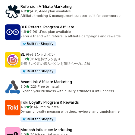
Refersion Affiliate Marketing
5つ星中
4.8
(461)
•
Free plan available
合計レビュー数：461件
Affiliate tracking & management purpose-built for ecommerce .
BLP Referral Program Affiliate
5つ星中
4.9
(199)
•
Free plan available
合計レビュー数：199件
Refer a friend with referral & affiliate campaigns and rewards
Built for Shopify
BL 外部リンクボタン
5つ星中
5.0
(18)
•
無料プランあり
合計レビュー数：18件
外部リンク用の購入ボタンを商品ページに追加
Built for Shopify
AvantLink Affiliate Marketing
5つ星中
5.0
(22)
•
Free to install
合計レビュー数：22件
Expand your business with quality affiliates & influencers
Toki Loyalty Program & Rewards
5つ星中
4.9
(84)
•
Free to install
合計レビュー数：84件
Dynamic loyalty program with tiers, reviews, and omnichannel
Built for Shopify
Modash Influencer Marketing
5つ星中
5.0
(14)
•
Free trial available