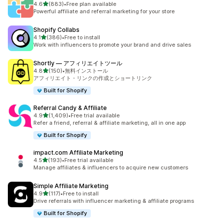
5つ星中
4.6
(883)
•
Free plan available
合計レビュー数：883件
Powerful affiliate and referral marketing for your store
Shopify Collabs
5つ星中
4.1
(386)
•
Free to install
合計レビュー数：386件
Work with influencers to promote your brand and drive sales
Shortly — アフィリエイトツール
5つ星中
4.8
(150)
•
無料インストール
合計レビュー数：150件
アフィリエイト・リンクの作成とショートリンク
Built for Shopify
Referral Candy & Affiliate
5つ星中
4.9
(1,409)
•
Free trial available
合計レビュー数：1409件
Refer a friend, referral & affiliate marketing, all in one app
Built for Shopify
impact.com Affiliate Marketing
5つ星中
4.5
(193)
•
Free trial available
合計レビュー数：193件
Manage affiliates & influencers to acquire new customers
Simple Affiliate Marketing
5つ星中
4.9
(117)
•
Free to install
合計レビュー数：117件
Drive referrals with influencer marketing & affiliate programs
Built for Shopify