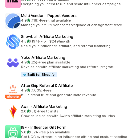
合計レビュー数：14件
Everything you need to run and scale influencer campaigns
Multi Vendor ‑ Puppet Vendors
5つ星中
4.9
(116)
•
Free trial available
合計レビュー数：116件
Manage your multi-vendor marketplace or consignment store
Snowball: Affiliate Marketing
5つ星中
4.5
(194)
•
From $249/month
合計レビュー数：194件
Scale your influencer, affiliate, and referral marketing
Yuko Affiliate Marketing
5つ星中
4.9
(25)
•
Free plan available
合計レビュー数：25件
Drive sales with affiliate marketing and referral program
Built for Shopify
AfterShip Referral & Affiliate
5つ星中
4.9
(1,005)
•
Free
合計レビュー数：1005件
Build brand trust and generate more revenue.
Awin ‑ Affiliate Marketing
5つ星中
2.0
(31)
•
Free to install
合計レビュー数：31件
Grow online sales with Awin’s affiliate marketing solution
IGF ‑ Influencer Gift Form
5つ星中
5.0
(52)
•
Free plan available
合計レビュー数：52件
Get UGC by streamlining influencer gifting and product seeding