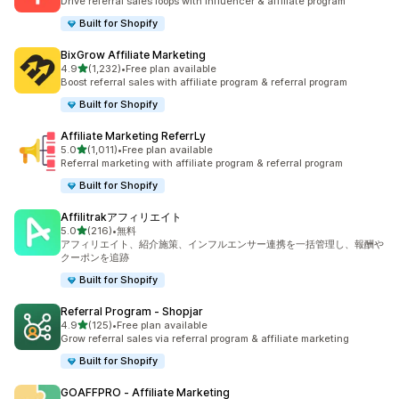
Drive referral sales loops with influencer & affiliate program
Built for Shopify
BixGrow Affiliate Marketing
5つ星中
4.9
(1,232)
•
Free plan available
合計レビュー数：1232件
Boost referral sales with affiliate program & referral program
Built for Shopify
Affiliate Marketing ReferrLy
5つ星中
5.0
(1,011)
•
Free plan available
合計レビュー数：1011件
Referral marketing with affiliate program & referral program
Built for Shopify
Affilitrakアフィリエイト
5つ星中
5.0
(216)
•
無料
合計レビュー数：216件
アフィリエイト、紹介施策、インフルエンサー連携を一括管理し、報酬や
クーポンを追跡
Built for Shopify
Referral Program ‑ Shopjar
5つ星中
4.9
(125)
•
Free plan available
合計レビュー数：125件
Grow referral sales via referral program & affiliate marketing
Built for Shopify
GOAFFPRO ‑ Affiliate Marketing