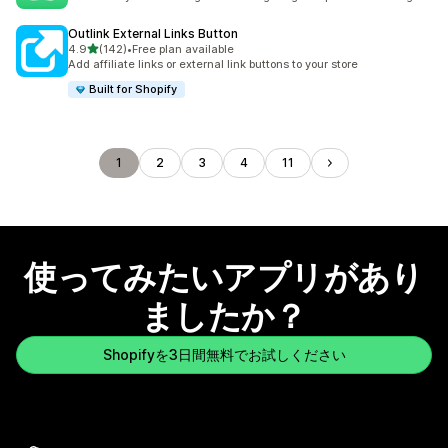
Outlink External Links Button
5つ星中
4.9
(142)
•
Free plan available
合計レビュー数：142件
Add affiliate links or external link buttons to your store
Built for Shopify
1
2
3
4
11
使ってみたいアプリがあり
ましたか？
Shopifyを3日間無料でお試しください