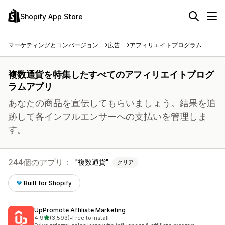
Shopify App Store
マーケティングとコンバージョン
広告
アフィリエイトプログラム
複数通貨を特集したすべてのアフィリエイトプログ
ラムアプリ
あなたの商品を宣伝してもらいましょう。結果を追
跡して各インフルエンサーへの支払いを管理しま
す。
244個のアプリ：
複数通貨
クリア
Built for Shopify
UpPromote Affiliate Marketing
5つ星中
4.9
(3,593)
•
Free to install
合計レビュー数：3593件