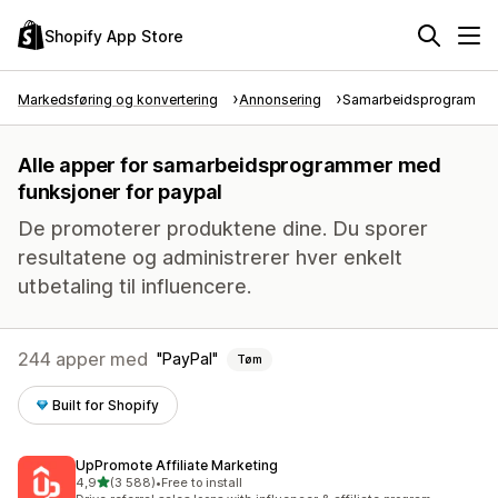
Shopify App Store
Markedsføring og konvertering
Annonsering
Samarbeidsprogram
Alle apper for samarbeidsprogrammer med
funksjoner for paypal
De promoterer produktene dine. Du sporer
resultatene og administrerer hver enkelt
utbetaling til influencere.
244 apper med
PayPal
Tøm
Built for Shopify
UpPromote Affiliate Marketing
av 5 stjerner
4,9
(3 588)
•
Free to install
Totalt 3588 omtaler