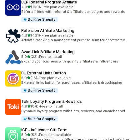
BLP Referral Program Affiliate
av 5 stjerner
4,9
(199)
•
Free plan available
Totalt 199 omtaler
Refer a friend with referral & affiliate campaigns and rewards
Built for Shopify
Refersion Affiliate Marketing
av 5 stjerner
4,8
(461)
•
Free plan available
Totalt 461 omtaler
Affiliate tracking & management purpose-built for ecommerce .
AvantLink Affiliate Marketing
av 5 stjerner
5,0
(22)
•
Free to install
Totalt 22 omtaler
Expand your business with quality affiliates & influencers
BL External Links Button
av 5 stjerner
5,0
(18)
•
Free plan available
Totalt 18 omtaler
External links button for purchases, affiliates & dropshipping
Built for Shopify
Toki Loyalty Program & Rewards
av 5 stjerner
4,9
(84)
•
Free to install
Totalt 84 omtaler
Dynamic loyalty program with tiers, reviews, and omnichannel
Built for Shopify
IGF ‑ Influencer Gift Form
av 5 stjerner
5,0
(52)
•
Free plan available
Totalt 52 omtaler
Get UGC by streamlining influencer gifting and product seeding