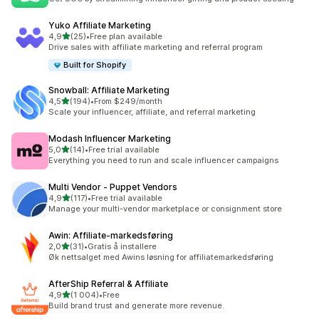
Yuko Affiliate Marketing
av 5 stjerner
4,9
(25)
•
Free plan available
Totalt 25 omtaler
Drive sales with affiliate marketing and referral program
Built for Shopify
Snowball: Affiliate Marketing
av 5 stjerner
4,5
(194)
•
From $249/month
Totalt 194 omtaler
Scale your influencer, affiliate, and referral marketing
Modash Influencer Marketing
av 5 stjerner
5,0
(14)
•
Free trial available
Totalt 14 omtaler
Everything you need to run and scale influencer campaigns
Multi Vendor ‑ Puppet Vendors
av 5 stjerner
4,9
(117)
•
Free trial available
Totalt 117 omtaler
Manage your multi-vendor marketplace or consignment store
Awin: Affiliate‑markedsføring
av 5 stjerner
2,0
(31)
•
Gratis å installere
Totalt 31 omtaler
Øk nettsalget med Awins løsning for affiliatemarkedsføring
AfterShip Referral & Affiliate
av 5 stjerner
4,9
(1 004)
•
Free
Totalt 1004 omtaler
Build brand trust and generate more revenue.