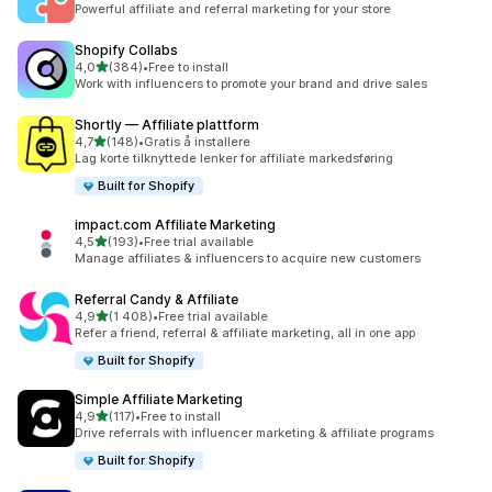
Powerful affiliate and referral marketing for your store
Shopify Collabs
av 5 stjerner
4,0
(384)
•
Free to install
Totalt 384 omtaler
Work with influencers to promote your brand and drive sales
Shortly — Affiliate plattform
av 5 stjerner
4,7
(148)
•
Gratis å installere
Totalt 148 omtaler
Lag korte tilknyttede lenker for affiliate markedsføring
Built for Shopify
impact.com Affiliate Marketing
av 5 stjerner
4,5
(193)
•
Free trial available
Totalt 193 omtaler
Manage affiliates & influencers to acquire new customers
Referral Candy & Affiliate
av 5 stjerner
4,9
(1 408)
•
Free trial available
Totalt 1408 omtaler
Refer a friend, referral & affiliate marketing, all in one app
Built for Shopify
Simple Affiliate Marketing
av 5 stjerner
4,9
(117)
•
Free to install
Totalt 117 omtaler
Drive referrals with influencer marketing & affiliate programs
Built for Shopify