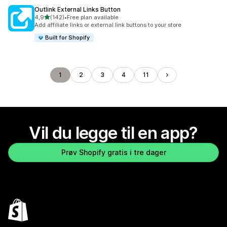
Outlink External Links Button
av 5 stjerner
4,9
(142)
•
Free plan available
Totalt 142 omtaler
Add affiliate links or external link buttons to your store
Built for Shopify
1
2
3
4
11
Vil du legge til en app?
Prøv Shopify gratis i tre dager