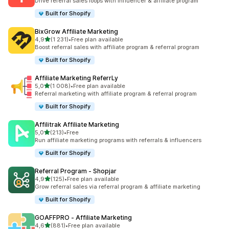
Drive referral sales loops with influencer & affiliate program
Built for Shopify
BixGrow Affiliate Marketing
av 5 stjerner
4,9
(1 231)
•
Free plan available
Totalt 1231 omtaler
Boost referral sales with affiliate program & referral program
Built for Shopify
Affiliate Marketing ReferrLy
av 5 stjerner
5,0
(1 008)
•
Free plan available
Totalt 1008 omtaler
Referral marketing with affiliate program & referral program
Built for Shopify
Affilitrak Affiliate Marketing
av 5 stjerner
5,0
(213)
•
Free
Totalt 213 omtaler
Run affiliate marketing programs with referrals & influencers
Built for Shopify
Referral Program ‑ Shopjar
av 5 stjerner
4,9
(125)
•
Free plan available
Totalt 125 omtaler
Grow referral sales via referral program & affiliate marketing
Built for Shopify
GOAFFPRO ‑ Affiliate Marketing
av 5 stjerner
4,6
(881)
•
Free plan available
Totalt 881 omtaler