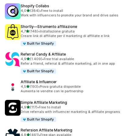
Shopify Collabs
stelle su 5
4,0
(384)
•
Free to install
384 recensioni totali
Work with influencers to promote your brand and drive sales
Shortly—Strumento affiliazione
stelle su 5
4,7
(148)
•
Installazione gratuita
148 recensioni totali
Creare link di affiliate per il marketing di affiliate e link
Built for Shopify
Referral Candy & Affiliate
stelle su 5
4,9
(1.409)
•
Free trial available
1409 recensioni totali
Refer a friend, referral & affiliate marketing, all in one app
Built for Shopify
Affiliate & Influencer
stelle su 5
4,5
(193)
•
Prova gratuita disponibile
193 recensioni totali
Aumenta le vendite con le partnership
Simple Affiliate Marketing
stelle su 5
4,9
(117)
•
Free to install
117 recensioni totali
Drive referrals with influencer marketing & affiliate programs
Built for Shopify
Refersion Affiliate Marketing
stelle su 5
4,8
(461)
•
Free plan available