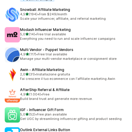
Snowball: Affiliate Marketing
stelle su 5
4,5
(194)
•
From $249/month
194 recensioni totali
Scale your influencer, affiliate, and referral marketing
Modash Influencer Marketing
stelle su 5
5,0
(14)
•
Free trial available
14 recensioni totali
Everything you need to run and scale influencer campaigns
Multi Vendor ‑ Puppet Vendors
stelle su 5
4,9
(117)
•
Free trial available
117 recensioni totali
Manage your multi-vendor marketplace or consignment store
Awin ‑ Affiliate Marketing
stelle su 5
2,0
(31)
•
Installazione gratuita
31 recensioni totali
Fai crescere il tuo ecommerce con l'affiliate marketing Awin
AfterShip Referral & Affiliate
stelle su 5
4,9
(1.004)
•
Free
1004 recensioni totali
Build brand trust and generate more revenue.
IGF ‑ Influencer Gift Form
stelle su 5
5,0
(52)
•
Free plan available
52 recensioni totali
Get UGC by streamlining influencer gifting and product seeding
Outlink External Links Button