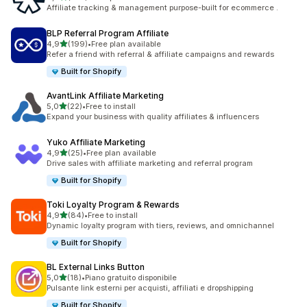
461 recensioni totali
Affiliate tracking & management purpose-built for ecommerce .
BLP Referral Program Affiliate
stelle su 5
4,9
(199)
•
Free plan available
199 recensioni totali
Refer a friend with referral & affiliate campaigns and rewards
Built for Shopify
AvantLink Affiliate Marketing
stelle su 5
5,0
(22)
•
Free to install
22 recensioni totali
Expand your business with quality affiliates & influencers
Yuko Affiliate Marketing
stelle su 5
4,9
(25)
•
Free plan available
25 recensioni totali
Drive sales with affiliate marketing and referral program
Built for Shopify
Toki Loyalty Program & Rewards
stelle su 5
4,9
(84)
•
Free to install
84 recensioni totali
Dynamic loyalty program with tiers, reviews, and omnichannel
Built for Shopify
BL External Links Button
stelle su 5
5,0
(18)
•
Piano gratuito disponibile
18 recensioni totali
Pulsante link esterni per acquisti, affiliati e dropshipping
Built for Shopify