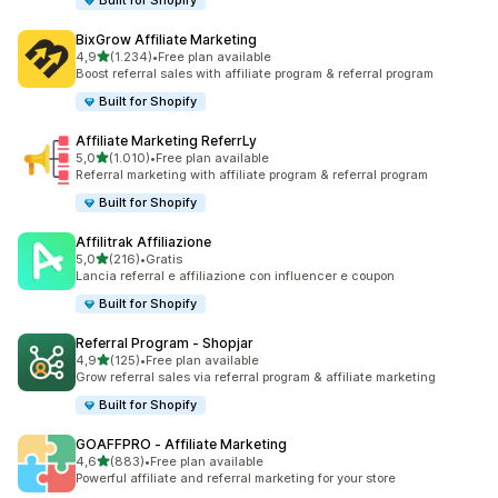
Built for Shopify
BixGrow Affiliate Marketing
stelle su 5
4,9
(1.234)
•
Free plan available
1234 recensioni totali
Boost referral sales with affiliate program & referral program
Built for Shopify
Affiliate Marketing ReferrLy
stelle su 5
5,0
(1.010)
•
Free plan available
1010 recensioni totali
Referral marketing with affiliate program & referral program
Built for Shopify
Affilitrak Affiliazione
stelle su 5
5,0
(216)
•
Gratis
216 recensioni totali
Lancia referral e affiliazione con influencer e coupon
Built for Shopify
Referral Program ‑ Shopjar
stelle su 5
4,9
(125)
•
Free plan available
125 recensioni totali
Grow referral sales via referral program & affiliate marketing
Built for Shopify
GOAFFPRO ‑ Affiliate Marketing
stelle su 5
4,6
(883)
•
Free plan available
883 recensioni totali
Powerful affiliate and referral marketing for your store