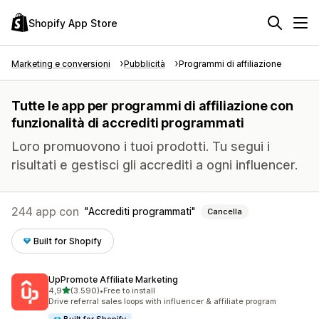
Shopify App Store
Marketing e conversioni
Pubblicità
Programmi di affiliazione
Tutte le app per programmi di affiliazione con
funzionalità di accrediti programmati
Loro promuovono i tuoi prodotti. Tu segui i
risultati e gestisci gli accrediti a ogni influencer.
244 app con
Accrediti programmati
Cancella
Built for Shopify
UpPromote Affiliate Marketing
stelle su 5
4,9
(3.590)
•
Free to install
3590 recensioni totali
Drive referral sales loops with influencer & affiliate program