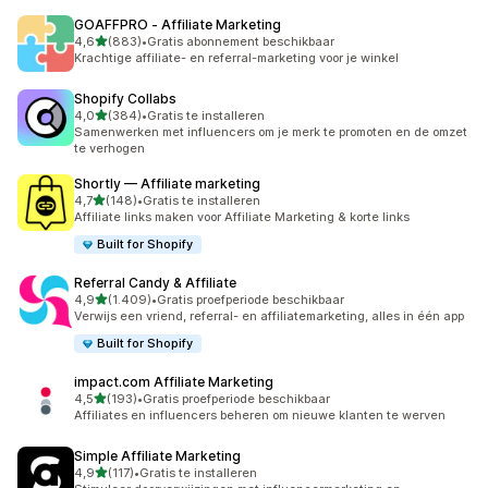
GOAFFPRO ‑ Affiliate Marketing
van 5 sterren
4,6
(883)
•
Gratis abonnement beschikbaar
883 recensies in totaal
Krachtige affiliate- en referral-marketing voor je winkel
Shopify Collabs
van 5 sterren
4,0
(384)
•
Gratis te installeren
384 recensies in totaal
Samenwerken met influencers om je merk te promoten en de omzet
te verhogen
Shortly — Affiliate marketing
van 5 sterren
4,7
(148)
•
Gratis te installeren
148 recensies in totaal
Affiliate links maken voor Affiliate Marketing & korte links
Built for Shopify
Referral Candy & Affiliate
van 5 sterren
4,9
(1.409)
•
Gratis proefperiode beschikbaar
1409 recensies in totaal
Verwijs een vriend, referral- en affiliatemarketing, alles in één app
Built for Shopify
impact.com Affiliate Marketing
van 5 sterren
4,5
(193)
•
Gratis proefperiode beschikbaar
193 recensies in totaal
Affiliates en influencers beheren om nieuwe klanten te werven
Simple Affiliate Marketing
van 5 sterren
4,9
(117)
•
Gratis te installeren
117 recensies in totaal