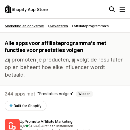
Shopify App Store
Marketing en conversie
Adverteren
Affiliateprogramma's
Alle apps voor affiliateprogramma's met
functies voor prestaties volgen
Zij promoten je producten, jij volgt de resultaten
op en beheert hoe elke influencer wordt
betaald.
244 apps met
Prestaties volgen
Wissen
Built for Shopify
UpPromote Affiliate Marketing
van 5 sterren
4,9
(3.593)
•
Gratis te installeren
3593 recensies in totaal