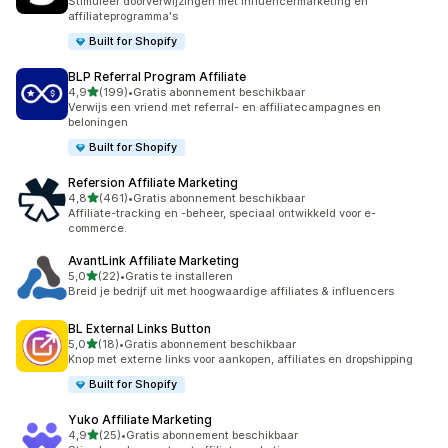
Stimuleer doorverwijzingen met influencermarketing en
affiliateprogramma's
Built for Shopify
BLP Referral Program Affiliate
van 5 sterren
4,9
(199)
•
Gratis abonnement beschikbaar
199 recensies in totaal
Verwijs een vriend met referral- en affiliatecampagnes en
beloningen
Built for Shopify
Refersion Affiliate Marketing
van 5 sterren
4,8
(461)
•
Gratis abonnement beschikbaar
461 recensies in totaal
Affiliate-tracking en -beheer, speciaal ontwikkeld voor e-
commerce.
AvantLink Affiliate Marketing
van 5 sterren
5,0
(22)
•
Gratis te installeren
22 recensies in totaal
Breid je bedrijf uit met hoogwaardige affiliates & influencers
BL External Links Button
van 5 sterren
5,0
(18)
•
Gratis abonnement beschikbaar
18 recensies in totaal
Knop met externe links voor aankopen, affiliates en dropshipping
Built for Shopify
Yuko Affiliate Marketing
van 5 sterren
4,9
(25)
•
Gratis abonnement beschikbaar
25 recensies in totaal