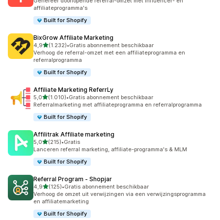
Genereer doorlopende referral-omzet met influencer- en
affiliateprogramma's
Built for Shopify
BixGrow Affiliate Marketing
van 5 sterren
4,9
(1.232)
•
Gratis abonnement beschikbaar
1232 recensies in totaal
Verhoog de referral-omzet met een affiliateprogramma en
referralprogramma
Built for Shopify
Affiliate Marketing ReferrLy
van 5 sterren
5,0
(1.010)
•
Gratis abonnement beschikbaar
1010 recensies in totaal
Referralmarketing met affiliateprogramma en referralprogramma
Built for Shopify
Affilitrak Affiliate marketing
van 5 sterren
5,0
(215)
•
Gratis
215 recensies in totaal
Lanceren referral marketing, affiliate-programma's & MLM
Built for Shopify
Referral Program ‑ Shopjar
van 5 sterren
4,9
(125)
•
Gratis abonnement beschikbaar
125 recensies in totaal
Verhoog de omzet uit verwijzingen via een verwijzingsprogramma
en affiliatemarketing
Built for Shopify