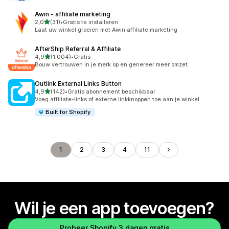
Awin ‑ affiliate marketing
van 5 sterren
2,0
(31)
•
Gratis te installeren
31 recensies in totaal
Laat uw winkel groeien met Awin affiliate marketing
AfterShip Referral & Affiliate
van 5 sterren
4,9
(1.004)
•
Gratis
1004 recensies in totaal
Bouw vertrouwen in je merk op en genereer meer omzet.
Outlink External Links Button
van 5 sterren
4,9
(142)
•
Gratis abonnement beschikbaar
142 recensies in totaal
Voeg affiliate-links of externe linkknoppen toe aan je winkel
Built for Shopify
1
2
3
4
11
Wil je een app toevoegen?
Probeer Shopify 3 dagen gratis