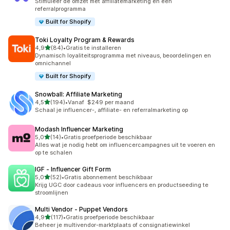
Stimuleer de omzet met affiliatemarketing en een
referralprogramma
Built for Shopify
Toki Loyalty Program & Rewards
van 5 sterren
4,9
(84)
•
Gratis te installeren
84 recensies in totaal
Dynamisch loyaliteitsprogramma met niveaus, beoordelingen en
omnichannel
Built for Shopify
Snowball: Affiliate Marketing
van 5 sterren
4,5
(194)
•
Vanaf $249 per maand
194 recensies in totaal
Schaal je influencer-, affiliate- en referralmarketing op
Modash Influencer Marketing
van 5 sterren
5,0
(14)
•
Gratis proefperiode beschikbaar
14 recensies in totaal
Alles wat je nodig hebt om influencercampagnes uit te voeren en
op te schalen
IGF ‑ Influencer Gift Form
van 5 sterren
5,0
(52)
•
Gratis abonnement beschikbaar
52 recensies in totaal
Krijg UGC door cadeaus voor influencers en productseeding te
stroomlijnen
Multi Vendor ‑ Puppet Vendors
van 5 sterren
4,9
(117)
•
Gratis proefperiode beschikbaar
117 recensies in totaal
Beheer je multivendor-marktplaats of consignatiewinkel