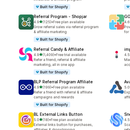
Built for Shopify
Referral Program ‑ Shopjar
GO
เต็ม 5 ดาว
4.9
(125)
•
Free plan available
4.6
ทั้งหมด 125 รีวิว
ทั้ง
Grow referral sales via referral program
Pow
& affiliate marketing
for
Built for Shopify
Referral Candy & Affiliate
im
เต็ม 5 ดาว
4.9
(1,409)
•
Free trial available
4.5
ทั้งหมด 1409 รีวิว
ทั้ง
Refer a friend, referral & affiliate
Man
marketing, all in one app
acq
Built for Shopify
BLP Referral Program Affiliate
Av
เต็ม 5 ดาว
4.9
(199)
•
Free plan available
5.0
ทั้งหมด 199 รีวิว
ทั้ง
Refer a friend with referral & affiliate
Exp
campaigns and rewards
aff
Built for Shopify
BL External Links Button
Sn
เต็ม 5 ดาว
5.0
(18)
•
Free plan available
4.5
ทั้งหมด 18 รีวิว
ทั้ง
External links button for purchases,
Sca
affiliates & dropshipping
ref