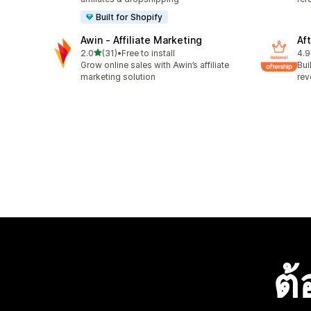
Built for Shopify
Awin ‑ Affiliate Marketing
Aft
เต็ม 5 ดาว
2.0
(31)
•
Free to install
4.9
ทั้งหมด 31 รีวิว
ทั้ง
Grow online sales with Awin’s affiliate
Bui
marketing solution
rev
ต้