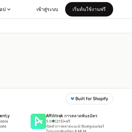
แอป
เข้าสู่ระบบ
เริ่มต้นใช้งานฟรี
Built for Shopify
errLy
Affilitrak การตลาดพันธมิตร
เต็ม 5 ดาว
lable
5.0
(215)
•
ฟรี
ทั้งหมด 215 รีวิว
iate
เปิดตัวการตลาดแนะนำอินฟลูเอนเซอร์
m
โปรแกรมพันธมิตร & MLM