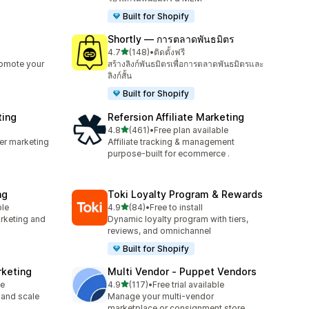
Built for Shopify
Shortly — การตลาดพันธมิตร
เต็ม 5 ดาว
4.7
(148)
•
ติดตั้งฟรี
ทั้งหมด 148 รีวิว
romote your
สร้างลิงก์พันธมิตรเพื่อการตลาดพันธมิตรและ
ลิงก์สั้น
Built for Shopify
ting
Refersion Affiliate Marketing
เต็ม 5 ดาว
4.8
(461)
•
Free plan available
ทั้งหมด 461 รีวิว
cer marketing
Affiliate tracking & management
purpose-built for ecommerce .
ng
Toki Loyalty Program & Rewards
เต็ม 5 ดาว
ble
4.9
(84)
•
Free to install
ทั้งหมด 84 รีวิว
arketing and
Dynamic loyalty program with tiers,
reviews, and omnichannel
Built for Shopify
rketing
Multi Vendor ‑ Puppet Vendors
เต็ม 5 ดาว
le
4.9
(117)
•
Free trial available
ทั้งหมด 117 รีวิว
 and scale
Manage your multi-vendor
marketplace or consignment store