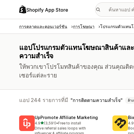
Shopify App Store
การตลาดและคอนเวอร์ชัน
การโฆษณา
โปรแกรมตัวแทนโ
แอปโปรแกรมตัวแทนโฆษณาสินค้าและบริก
ความสำเร็จ
ให้พวกเขาโปรโมทสินค้าของคุณ ส่วนคุณติดต
เซอร์แต่ละราย
แอป 244 รายการที่มี
การติดตามความสำเร็จ
ล้าง
UpPromote Affiliate Marketing
Bi
เต็ม 5 ดาว
4.9
(3,591)
•
Free to install
4.9
ทั้งหมด 3591 รีวิว
ทั้ง
Drive referral sales loops with
Boo
influencer & affiliate program
pro