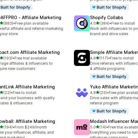
Built for Shopify
Built for Shopify
AFFPRO ‑ Affiliate Marketing
Shopify Collabs
เต็ม 5 ดาว
เต็ม 5 ดาว
(883)
•
Free plan available
4.0
(384)
•
Free to install
หมด 883 รีวิว
ทั้งหมด 384 รีวิว
erful affiliate and referral marketing
Work with influencers to p
 your store
brand and drive sales
pact.com Affiliate Marketing
Simple Affiliate Marke
เต็ม 5 ดาว
เต็ม 5 ดาว
(193)
•
Free trial available
4.9
(117)
•
Free to install
หมด 193 รีวิว
ทั้งหมด 117 รีวิว
age affiliates & influencers to
Drive referrals with influen
uire new customers
& affiliate programs
Built for Shopify
antLink Affiliate Marketing
Yuko Affiliate Marketi
เต็ม 5 ดาว
เต็ม 5 ดาว
(22)
•
Free to install
4.9
(25)
•
Free plan availa
หมด 22 รีวิว
ทั้งหมด 25 รีวิว
and your business with quality
Drive sales with affiliate m
iliates & influencers
referral program
Built for Shopify
owball: Affiliate Marketing
Modash Influencer Ma
เต็ม 5 ดาว
เต็ม 5 ดาว
(194)
•
From $249/month
5.0
(14)
•
Free trial availab
หมด 194 รีวิว
ทั้งหมด 14 รีวิว
le your influencer, affiliate, and
Everything you need to run
erral marketing
influencer campaigns