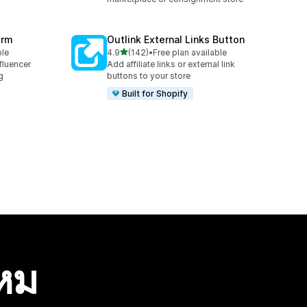
orm
Outlink External Links Button
เต็ม 5 ดาว
ble
4.9
(142)
•
Free plan available
ทั้งหมด 142 รีวิว
fluencer
Add affiliate links or external link
g
buttons to your store
Built for Shopify
ไหม