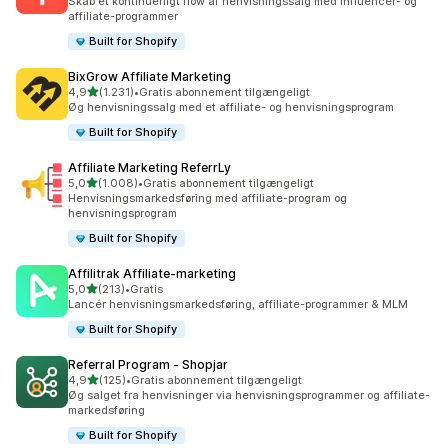
Skab et kontinuerligt flow af henvisningssalg med influencer- og
affiliate-programmer
Built for Shopify
BixGrow Affiliate Marketing
ud af 5 stjerner
4,9
(1.231)
•
Gratis abonnement tilgængeligt
1231 anmeldelser i alt
Øg henvisningssalg med et affiliate- og henvisningsprogram
Built for Shopify
Affiliate Marketing ReferrLy
ud af 5 stjerner
5,0
(1.008)
•
Gratis abonnement tilgængeligt
1008 anmeldelser i alt
Henvisningsmarkedsføring med affiliate-program og
henvisningsprogram
Built for Shopify
Affilitrak Affiliate‑marketing
ud af 5 stjerner
5,0
(213)
•
Gratis
213 anmeldelser i alt
Lancér henvisningsmarkedsføring, affiliate-programmer & MLM
Built for Shopify
Referral Program ‑ Shopjar
ud af 5 stjerner
4,9
(125)
•
Gratis abonnement tilgængeligt
125 anmeldelser i alt
Øg salget fra henvisninger via henvisningsprogrammer og affiliate-
markedsføring
Built for Shopify