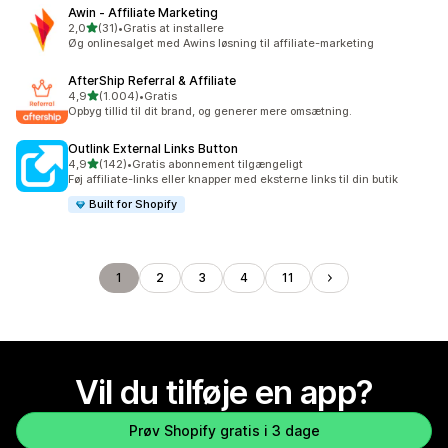
Awin ‑ Affiliate Marketing
ud af 5 stjerner
2,0
(31)
•
Gratis at installere
31 anmeldelser i alt
Øg onlinesalget med Awins løsning til affiliate-marketing
AfterShip Referral & Affiliate
ud af 5 stjerner
4,9
(1.004)
•
Gratis
1004 anmeldelser i alt
Opbyg tillid til dit brand, og generer mere omsætning.
Outlink External Links Button
ud af 5 stjerner
4,9
(142)
•
Gratis abonnement tilgængeligt
142 anmeldelser i alt
Føj affiliate-links eller knapper med eksterne links til din butik
Built for Shopify
1
2
3
4
11
Vil du tilføje en app?
Prøv Shopify gratis i 3 dage