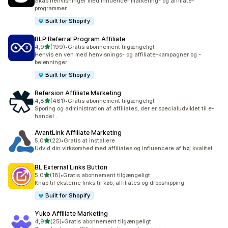
Skab henvisninger med influencer marketing- og affiliate-
programmer
Built for Shopify
BLP Referral Program Affiliate
ud af 5 stjerner
4,9
(199)
•
Gratis abonnement tilgængeligt
199 anmeldelser i alt
Henvis en ven med henvisnings- og affiliate-kampagner og -
belønninger
Built for Shopify
Refersion Affiliate Marketing
ud af 5 stjerner
4,8
(461)
•
Gratis abonnement tilgængeligt
461 anmeldelser i alt
Sporing og administration af affiliates, der er specialudviklet til e-
handel .
AvantLink Affiliate Marketing
ud af 5 stjerner
5,0
(22)
•
Gratis at installere
22 anmeldelser i alt
Udvid din virksomhed med affiliates og influencere af høj kvalitet
BL External Links Button
ud af 5 stjerner
5,0
(18)
•
Gratis abonnement tilgængeligt
18 anmeldelser i alt
Knap til eksterne links til køb, affiliates og dropshipping
Built for Shopify
Yuko Affiliate Marketing
ud af 5 stjerner
4,9
(25)
•
Gratis abonnement tilgængeligt
25 anmeldelser i alt