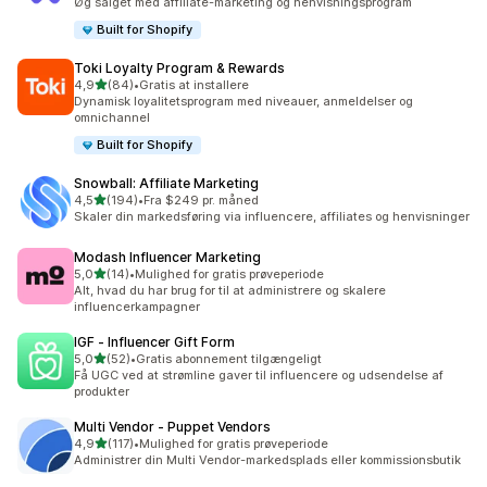
Øg salget med affiliate-marketing og henvisningsprogram
Built for Shopify
Toki Loyalty Program & Rewards
ud af 5 stjerner
4,9
(84)
•
Gratis at installere
84 anmeldelser i alt
Dynamisk loyalitetsprogram med niveauer, anmeldelser og
omnichannel
Built for Shopify
Snowball: Affiliate Marketing
ud af 5 stjerner
4,5
(194)
•
Fra $249 pr. måned
194 anmeldelser i alt
Skaler din markedsføring via influencere, affiliates og henvisninger
Modash Influencer Marketing
ud af 5 stjerner
5,0
(14)
•
Mulighed for gratis prøveperiode
14 anmeldelser i alt
Alt, hvad du har brug for til at administrere og skalere
influencerkampagner
IGF ‑ Influencer Gift Form
ud af 5 stjerner
5,0
(52)
•
Gratis abonnement tilgængeligt
52 anmeldelser i alt
Få UGC ved at strømline gaver til influencere og udsendelse af
produkter
Multi Vendor ‑ Puppet Vendors
ud af 5 stjerner
4,9
(117)
•
Mulighed for gratis prøveperiode
117 anmeldelser i alt
Administrer din Multi Vendor-markedsplads eller kommissionsbutik