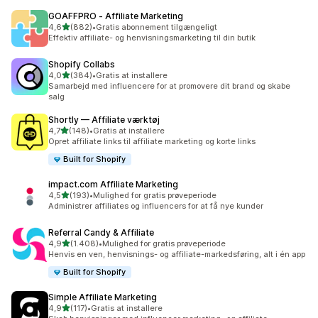
GOAFFPRO ‑ Affiliate Marketing
ud af 5 stjerner
4,6
(882)
•
Gratis abonnement tilgængeligt
882 anmeldelser i alt
Effektiv affiliate- og henvisningsmarketing til din butik
Shopify Collabs
ud af 5 stjerner
4,0
(384)
•
Gratis at installere
384 anmeldelser i alt
Samarbejd med influencere for at promovere dit brand og skabe
salg
Shortly — Affiliate værktøj
ud af 5 stjerner
4,7
(148)
•
Gratis at installere
148 anmeldelser i alt
Opret affiliate links til affiliate marketing og korte links
Built for Shopify
impact.com Affiliate Marketing
ud af 5 stjerner
4,5
(193)
•
Mulighed for gratis prøveperiode
193 anmeldelser i alt
Administrer affiliates og influencers for at få nye kunder
Referral Candy & Affiliate
ud af 5 stjerner
4,9
(1.408)
•
Mulighed for gratis prøveperiode
1408 anmeldelser i alt
Henvis en ven, henvisnings- og affiliate-markedsføring, alt i én app
Built for Shopify
Simple Affiliate Marketing
ud af 5 stjerner
4,9
(117)
•
Gratis at installere
117 anmeldelser i alt