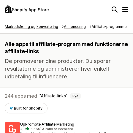
Shopify App Store
Markedsføring og konvertering
Annoncering
Affiliate-programmer
Alle apps til affiliate-program med funktionerne
affiliate-links
De promoverer dine produkter. Du sporer
resultaterne og administrerer hver enkelt
udbetaling til influencere.
244 apps med
Affiliate-links
Ryd
Built for Shopify
UpPromote Affiliate Marketing
ud af 5 stjerner
4,9
(3.589)
•
Gratis at installere
3589 anmeldelser i alt