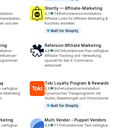
Shortly — Affiliate‑Marketing
von 5 Sternen
allation
4,7
(148)
•
Kostenlose Installation
mt
148 Rezensionen insgesamt
menarbeiten,
Affiliate-Links für Affiliate-Marketing &
en und den
Kurzlinks erstellen.
Built for Shopify
ting
Refersion Affiliate Marketing
von 5 Sternen
allation
4,8
(461)
•
Kostenloser Plan verfügbar
t
461 Rezensionen insgesamt
Influencer-
Affiliate-Tracking und -Verwaltung,
Programmen
speziell für den E-Commerce
entwickelt .
ng
Toki Loyalty Program & Rewards
von 5 Sternen
n verfügbar
4,9
(84)
•
Kostenlose Installation
t
84 Rezensionen insgesamt
ate-Marketing
Dynamisches Treueprogramm mit
m
Stufen, Bewertungen und Omnichannel
Built for Shopify
rketing
Multi Vendor ‑ Puppet Vendors
von 5 Sternen
t verfügbar
4,9
(117)
•
Kostenloser Test verfügbar
117 Rezensionen insgesamt