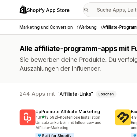
Shopify App Store
Marketing und Conversion
Werbung
Affiliate-Progra
Alle affiliate-programm-apps mit Fu
Sie bewerben deine Produkte. Du verfolg
Auszahlungen der Influencer.
244 Apps mit
Affiliate-Links
Löschen
UpPromote Affiliate Marketing
Bi
von 5 Sternen
4,9
(3.592)
•
Kostenlose Installation
4,9
3592 Rezensionen insgesamt
123
Umsatz ankurbeln mit Influencer- und
Emp
Affiliate-Marketing
und
Built for Shopify