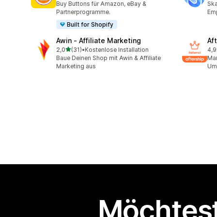
Buy Buttons für Amazon, eBay &
Ska
Partnerprogramme.
Em
Built for Shopify
Awin ‑ Affiliate Marketing
Aft
von 5 Sternen
2,0
(31)
•
Kostenlose Installation
4,9
31 Rezensionen insgesamt
100
Baue Deinen Shop mit Awin & Affiliate
Mar
Marketing aus
Ums
Möchtest