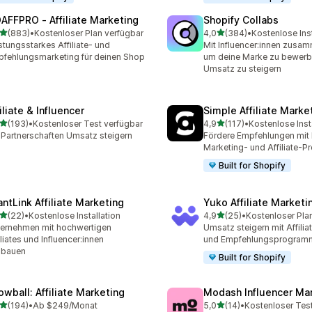
AFFPRO ‑ Affiliate Marketing
Shopify Collabs
von 5 Sternen
von 5 Sternen
(883)
•
Kostenloser Plan verfügbar
4,0
(384)
•
Kostenlose Inst
 Rezensionen insgesamt
384 Rezensionen insgesa
stungsstarkes Affiliate- und
Mit Influencer:innen zusam
fehlungsmarketing für deinen Shop
um deine Marke zu bewerb
Umsatz zu steigern
iliate & Influencer
Simple Affiliate Marke
von 5 Sternen
von 5 Sternen
(193)
•
Kostenloser Test verfügbar
4,9
(117)
•
Kostenlose Inst
 Rezensionen insgesamt
117 Rezensionen insgesam
 Partnerschaften Umsatz steigern
Fördere Empfehlungen mit 
Marketing- und Affiliate-
Built for Shopify
antLink Affiliate Marketing
Yuko Affiliate Marketi
von 5 Sternen
von 5 Sternen
(22)
•
Kostenlose Installation
4,9
(25)
•
Kostenloser Pla
Rezensionen insgesamt
25 Rezensionen insgesam
ernehmen mit hochwertigen
Umsatz steigern mit Affili
iliates und Influencer:innen
und Empfehlungsprogram
sbauen
Built for Shopify
owball: Affiliate Marketing
Modash Influencer Ma
von 5 Sternen
von 5 Sternen
(194)
•
Ab $249/Monat
5,0
(14)
•
Kostenloser Tes
 Rezensionen insgesamt
14 Rezensionen insgesamt