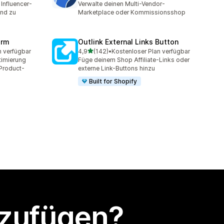
 Influencer-
Verwalte deinen Multi-Vendor-
nd zu
Marketplace oder Kommissionsshop
orm
Outlink External Links Button
von 5 Sternen
n verfügbar
4,9
(142)
•
Kostenloser Plan verfügbar
t
142 Rezensionen insgesamt
timierung
Füge deinem Shop Affiliate-Links oder
 Product-
externe Link-Buttons hinzu
Built for Shopify
nzufügen?