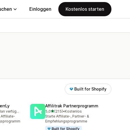
uchen
Einloggen
Kostenlos starten
Built for Shopify
errLy
Affilitrak Partnerprogramm
von 5 Sternen
Kostenloser Plan verfügbar
5,0
(215)
•
Kostenlos
mt
215 Rezensionen insgesamt
ffiliate-
Starte Affiliate-, Partner- &
gsprogramm
Empfehlungsprogramme
Built for Shopify