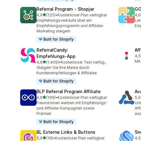
Referral Program ‑ Shopjar
GO
von 5 Sternen
4,9
(125)
•
Kostenloser Plan verfügbar
4,6
125 Rezensionen insgesamt
883
Empfehlungsverkäufe über ein
Lei
Empfehlungsprogramm und Affiliate-
Emp
Marketing steigern
Built for Shopify
ReferralCandy:
Aff
Empfehlungs‑App
4,5
193
Mit
von 5 Sternen
4,9
(1.409)
•
Kostenloser Test verfügbar
1409 Rezensionen insgesamt
Steigern Sie Ihre Marke durch
Kundenempfehlungen & Affiliates
Built for Shopify
BLP Referral Program Affiliate
Av
von 5 Sternen
4,9
(199)
•
Kostenloser Plan verfügbar
5,0
199 Rezensionen insgesamt
22 
Freund:innen werben mit Empfehlungs-
Unt
und Affiliate-Kampagnen sowie
Aff
Prämien
au
Built for Shopify
BL Externe Links & Buttons
Sn
von 5 Sternen
5,0
(18)
•
Kostenloser Plan verfügbar
4,5
18 Rezensionen insgesamt
194