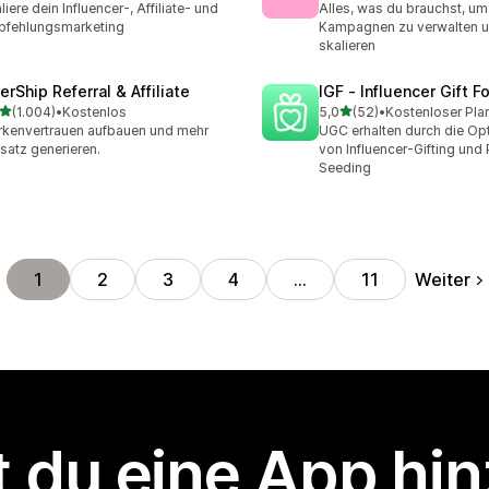
liere dein Influencer-, Affiliate- und
Alles, was du brauchst, um
pfehlungsmarketing
Kampagnen zu verwalten u
skalieren
erShip Referral & Affiliate
IGF ‑ Influencer Gift F
von 5 Sternen
von 5 Sternen
(1.004)
•
Kostenlos
5,0
(52)
•
Kostenloser Pla
4 Rezensionen insgesamt
52 Rezensionen insgesam
kenvertrauen aufbauen und mehr
UGC erhalten durch die Op
atz generieren.
von Influencer-Gifting und
Seeding
Weiter
1
2
3
4
…
11
 du eine App hi