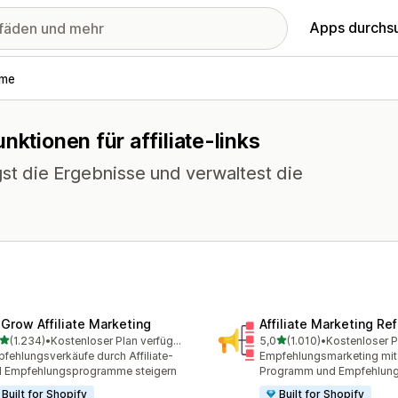
Apps durchs
mme
nktionen für affiliate-links
st die Ergebnisse und verwaltest die
xGrow Affiliate Marketing
Affiliate Marketing Ref
von 5 Sternen
von 5 Sternen
(1.234)
•
Kostenloser Plan verfügbar
5,0
(1.010)
•
4 Rezensionen insgesamt
1010 Rezensionen insgesa
fehlungsverkäufe durch Affiliate-
Empfehlungsmarketing mit A
 Empfehlungsprogramme steigern
Programm und Empfehlun
Built for Shopify
Built for Shopify