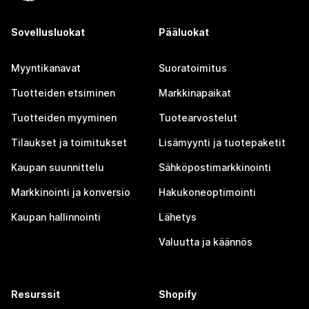
Sovellusluokat
Pääluokat
Myyntikanavat
Suoratoimitus
Tuotteiden etsiminen
Markkinapaikat
Tuotteiden myyminen
Tuotearvostelut
Tilaukset ja toimitukset
Lisämyynti ja tuotepaketit
Kaupan suunnittelu
Sähköpostimarkkinointi
Markkinointi ja konversio
Hakukoneoptimointi
Kaupan hallinnointi
Lähetys
Valuutta ja käännös
Resurssit
Shopify