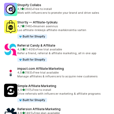
Shopify Collabs
/ 5 tähteä
4,1
(386)
•
Free to install
386 arvostelua yhteensä
Work with influencers to promote your brand and drive sales
Shortly — Affiliate‑työkalu
/ 5 tähteä
4,7
(148)
•
Ilmainen asennus
148 arvostelua yhteensä
Luo affiliate-linkkejä affiliate-markkinointia varten
Built for Shopify
Referral Candy & Affiliate
/ 5 tähteä
4,9
(1 409)
•
Free trial available
1409 arvostelua yhteensä
Refer a friend, referral & affiliate marketing, all in one app
Built for Shopify
impact.com Affiliate Marketing
/ 5 tähteä
4,5
(193)
•
Free trial available
193 arvostelua yhteensä
Manage affiliates & influencers to acquire new customers
Simple Affiliate Marketing
/ 5 tähteä
4,9
(117)
•
Free to install
117 arvostelua yhteensä
Drive referrals with influencer marketing & affiliate programs
Built for Shopify
Refersion Affiliate Marketing
/ 5 tähteä
4,8
(461)
•
Free plan available