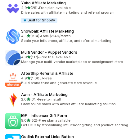
Yuko Affiliate Marketing
/ 5 tähteä
4,9
(25)
•
Free plan available
25 arvostelua yhteensä
Drive sales with affiliate marketing and referral program
Built for Shopify
Snowball: Affiliate Marketing
/ 5 tähteä
4,5
(194)
•
From $249/month
194 arvostelua yhteensä
Scale your influencer, affiliate, and referral marketing
Multi Vendor ‑ Puppet Vendors
/ 5 tähteä
4,9
(117)
•
Free trial available
117 arvostelua yhteensä
Manage your multi-vendor marketplace or consignment store
AfterShip Referral & Affiliate
/ 5 tähteä
4,9
(1 005)
•
Free
1005 arvostelua yhteensä
Build brand trust and generate more revenue.
Awin ‑ Affiliate Marketing
/ 5 tähteä
2,0
(31)
•
Free to install
31 arvostelua yhteensä
Grow online sales with Awin’s affiliate marketing solution
IGF ‑ Influencer Gift Form
/ 5 tähteä
5,0
(52)
•
Free plan available
52 arvostelua yhteensä
Get UGC by streamlining influencer gifting and product seeding
Outlink External Links Button