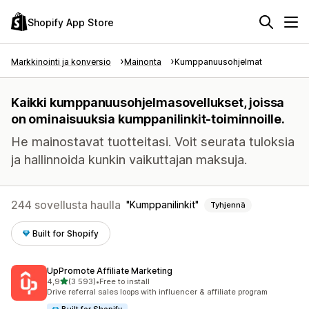
Shopify App Store
Markkinointi ja konversio
Mainonta
Kumppanuusohjelmat
Kaikki kumppanuusohjelmasovellukset, joissa
on ominaisuuksia kumppanilinkit-toiminnoille.
He mainostavat tuotteitasi. Voit seurata tuloksia
ja hallinnoida kunkin vaikuttajan maksuja.
244 sovellusta haulla
Kumppanilinkit
Tyhjennä
Built for Shopify
UpPromote Affiliate Marketing
/ 5 tähteä
4,9
(3 593)
•
Free to install
3593 arvostelua yhteensä
Drive referral sales loops with influencer & affiliate program