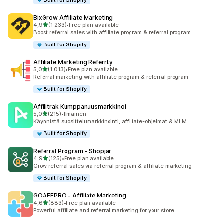
Built for Shopify
BixGrow Affiliate Marketing
/ 5 tähteä
4,9
(1 233)
•
Free plan available
1233 arvostelua yhteensä
Boost referral sales with affiliate program & referral program
Built for Shopify
Affiliate Marketing ReferrLy
/ 5 tähteä
5,0
(1 013)
•
Free plan available
1013 arvostelua yhteensä
Referral marketing with affiliate program & referral program
Built for Shopify
Affilitrak Kumppanuusmarkkinoi
/ 5 tähteä
5,0
(215)
•
Ilmainen
215 arvostelua yhteensä
Käynnistä suosittelumarkkinointi, affiliate-ohjelmat & MLM
Built for Shopify
Referral Program ‑ Shopjar
/ 5 tähteä
4,9
(125)
•
Free plan available
125 arvostelua yhteensä
Grow referral sales via referral program & affiliate marketing
Built for Shopify
GOAFFPRO ‑ Affiliate Marketing
/ 5 tähteä
4,6
(883)
•
Free plan available
883 arvostelua yhteensä
Powerful affiliate and referral marketing for your store