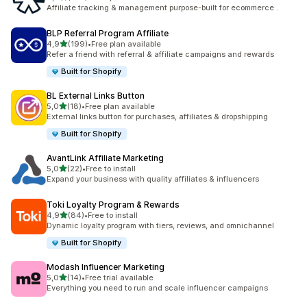
461 arvostelua yhteensä
Affiliate tracking & management purpose-built for ecommerce .
BLP Referral Program Affiliate
/ 5 tähteä
4,9
(199)
•
Free plan available
199 arvostelua yhteensä
Refer a friend with referral & affiliate campaigns and rewards
Built for Shopify
BL External Links Button
/ 5 tähteä
5,0
(18)
•
Free plan available
18 arvostelua yhteensä
External links button for purchases, affiliates & dropshipping
Built for Shopify
AvantLink Affiliate Marketing
/ 5 tähteä
5,0
(22)
•
Free to install
22 arvostelua yhteensä
Expand your business with quality affiliates & influencers
Toki Loyalty Program & Rewards
/ 5 tähteä
4,9
(84)
•
Free to install
84 arvostelua yhteensä
Dynamic loyalty program with tiers, reviews, and omnichannel
Built for Shopify
Modash Influencer Marketing
/ 5 tähteä
5,0
(14)
•
Free trial available
14 arvostelua yhteensä
Everything you need to run and scale influencer campaigns