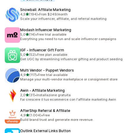
Snowball: Affiliate Marketing
stelle su 5
4,5
(194)
•
From $249/month
194 recensioni totali
Scale your influencer, affiliate, and referral marketing
Modash Influencer Marketing
stelle su 5
5,0
(14)
•
Free trial available
14 recensioni totali
Everything you need to run and scale influencer campaigns
IGF ‑ Influencer Gift Form
stelle su 5
5,0
(52)
•
Free plan available
52 recensioni totali
Get UGC by streamlining influencer gifting and product seeding
Multi Vendor ‑ Puppet Vendors
stelle su 5
4,9
(117)
•
Free trial available
117 recensioni totali
Manage your multi-vendor marketplace or consignment store
Awin ‑ Affiliate Marketing
stelle su 5
2,0
(31)
•
Installazione gratuita
31 recensioni totali
Fai crescere il tuo ecommerce con l'affiliate marketing Awin
AfterShip Referral & Affiliate
stelle su 5
4,9
(1.004)
•
Free
1004 recensioni totali
Build brand trust and generate more revenue.
Outlink External Links Button