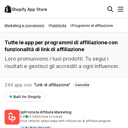
Shopify App Store
Marketing e conversioni
Pubblicità
Programmi di affiliazione
Tutte le app per programmi di affiliazione con
funzionalità di link di affiliazione
Loro promuovono i tuoi prodotti. Tu segui i
risultati e gestisci gli accrediti a ogni influencer.
244 app con
Link di affiliazione
Cancella
Built for Shopify
UpPromote Affiliate Marketing
stelle su 5
4,9
(3.590)
•
Free to install
3590 recensioni totali
Drive referral sales loops with influencer & affiliate program