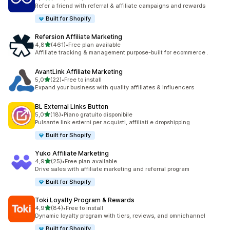
199 recensioni totali
Refer a friend with referral & affiliate campaigns and rewards
Built for Shopify
Refersion Affiliate Marketing
stelle su 5
4,8
(461)
•
Free plan available
461 recensioni totali
Affiliate tracking & management purpose-built for ecommerce .
AvantLink Affiliate Marketing
stelle su 5
5,0
(22)
•
Free to install
22 recensioni totali
Expand your business with quality affiliates & influencers
BL External Links Button
stelle su 5
5,0
(18)
•
Piano gratuito disponibile
18 recensioni totali
Pulsante link esterni per acquisti, affiliati e dropshipping
Built for Shopify
Yuko Affiliate Marketing
stelle su 5
4,9
(25)
•
Free plan available
25 recensioni totali
Drive sales with affiliate marketing and referral program
Built for Shopify
Toki Loyalty Program & Rewards
stelle su 5
4,9
(84)
•
Free to install
84 recensioni totali
Dynamic loyalty program with tiers, reviews, and omnichannel
Built for Shopify