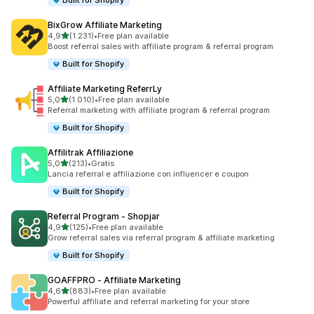
Built for Shopify
BixGrow Affiliate Marketing
stelle su 5
4,9
(1.231)
•
Free plan available
1231 recensioni totali
Boost referral sales with affiliate program & referral program
Built for Shopify
Affiliate Marketing ReferrLy
stelle su 5
5,0
(1.010)
•
Free plan available
1010 recensioni totali
Referral marketing with affiliate program & referral program
Built for Shopify
Affilitrak Affiliazione
stelle su 5
5,0
(213)
•
Gratis
213 recensioni totali
Lancia referral e affiliazione con influencer e coupon
Built for Shopify
Referral Program ‑ Shopjar
stelle su 5
4,9
(125)
•
Free plan available
125 recensioni totali
Grow referral sales via referral program & affiliate marketing
Built for Shopify
GOAFFPRO ‑ Affiliate Marketing
stelle su 5
4,6
(883)
•
Free plan available
883 recensioni totali
Powerful affiliate and referral marketing for your store