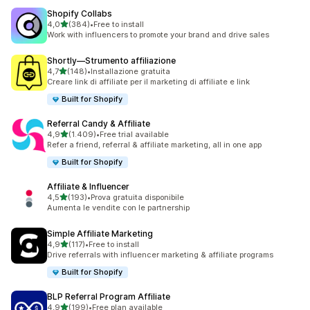
Shopify Collabs
stelle su 5
4,0
(384)
•
Free to install
384 recensioni totali
Work with influencers to promote your brand and drive sales
Shortly—Strumento affiliazione
stelle su 5
4,7
(148)
•
Installazione gratuita
148 recensioni totali
Creare link di affiliate per il marketing di affiliate e link
Built for Shopify
Referral Candy & Affiliate
stelle su 5
4,9
(1.409)
•
Free trial available
1409 recensioni totali
Refer a friend, referral & affiliate marketing, all in one app
Built for Shopify
Affiliate & Influencer
stelle su 5
4,5
(193)
•
Prova gratuita disponibile
193 recensioni totali
Aumenta le vendite con le partnership
Simple Affiliate Marketing
stelle su 5
4,9
(117)
•
Free to install
117 recensioni totali
Drive referrals with influencer marketing & affiliate programs
Built for Shopify
BLP Referral Program Affiliate
stelle su 5
4,9
(199)
•
Free plan available