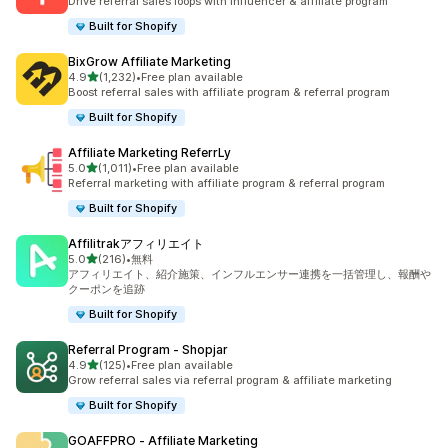
Drive referral sales loops with influencer & affiliate program
Built for Shopify
BixGrow Affiliate Marketing
5つ星中
4.9
(1,232)
•
Free plan available
合計レビュー数：1232件
Boost referral sales with affiliate program & referral program
Built for Shopify
Affiliate Marketing ReferrLy
5つ星中
5.0
(1,011)
•
Free plan available
合計レビュー数：1011件
Referral marketing with affiliate program & referral program
Built for Shopify
Affilitrakアフィリエイト
5つ星中
5.0
(216)
•
無料
合計レビュー数：216件
アフィリエイト、紹介施策、インフルエンサー連携を一括管理し、報酬や
クーポンを追跡
Built for Shopify
Referral Program ‑ Shopjar
5つ星中
4.9
(125)
•
Free plan available
合計レビュー数：125件
Grow referral sales via referral program & affiliate marketing
Built for Shopify
GOAFFPRO ‑ Affiliate Marketing