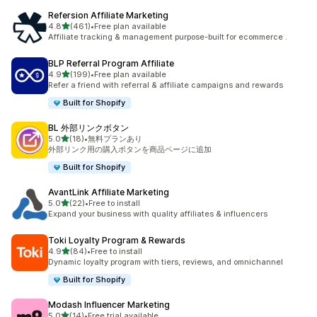
Refersion Affiliate Marketing
5つ星中
4.8
(461)
•
Free plan available
合計レビュー数：461件
Affiliate tracking & management purpose-built for ecommerce .
BLP Referral Program Affiliate
5つ星中
4.9
(199)
•
Free plan available
合計レビュー数：199件
Refer a friend with referral & affiliate campaigns and rewards
Built for Shopify
BL 外部リンクボタン
5つ星中
5.0
(18)
•
無料プランあり
合計レビュー数：18件
外部リンク用の購入ボタンを商品ページに追加
Built for Shopify
AvantLink Affiliate Marketing
5つ星中
5.0
(22)
•
Free to install
合計レビュー数：22件
Expand your business with quality affiliates & influencers
Toki Loyalty Program & Rewards
5つ星中
4.9
(84)
•
Free to install
合計レビュー数：84件
Dynamic loyalty program with tiers, reviews, and omnichannel
Built for Shopify
Modash Influencer Marketing
5つ星中
5.0
(14)
•
Free trial available