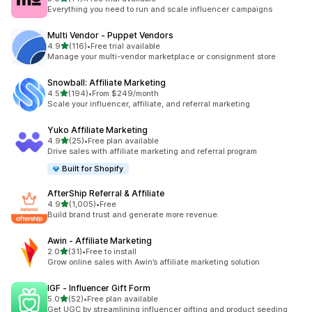
合計レビュー数：14件
Everything you need to run and scale influencer campaigns
Multi Vendor ‑ Puppet Vendors
5つ星中
4.9
(116)
•
Free trial available
合計レビュー数：116件
Manage your multi-vendor marketplace or consignment store
Snowball: Affiliate Marketing
5つ星中
4.5
(194)
•
From $249/month
合計レビュー数：194件
Scale your influencer, affiliate, and referral marketing
Yuko Affiliate Marketing
5つ星中
4.9
(25)
•
Free plan available
合計レビュー数：25件
Drive sales with affiliate marketing and referral program
Built for Shopify
AfterShip Referral & Affiliate
5つ星中
4.9
(1,005)
•
Free
合計レビュー数：1005件
Build brand trust and generate more revenue.
Awin ‑ Affiliate Marketing
5つ星中
2.0
(31)
•
Free to install
合計レビュー数：31件
Grow online sales with Awin’s affiliate marketing solution
IGF ‑ Influencer Gift Form
5つ星中
5.0
(52)
•
Free plan available
合計レビュー数：52件
Get UGC by streamlining influencer gifting and product seeding