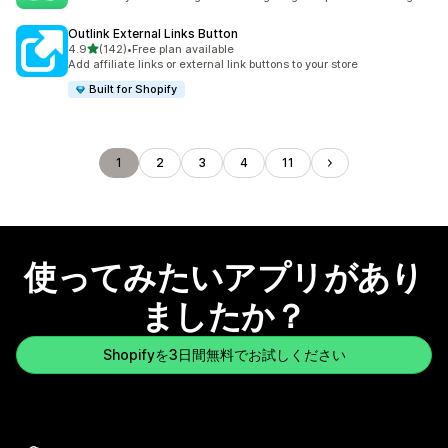
Outlink External Links Button
5つ星中
4.9
(142)
•
Free plan available
合計レビュー数：142件
Add affiliate links or external link buttons to your store
Built for Shopify
1
2
3
4
11
使ってみたいアプリがあり
ましたか？
Shopifyを3日間無料でお試しください