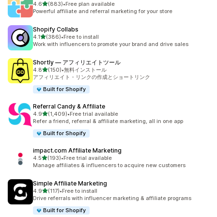
5つ星中
4.6
(883)
•
Free plan available
合計レビュー数：883件
Powerful affiliate and referral marketing for your store
Shopify Collabs
5つ星中
4.1
(386)
•
Free to install
合計レビュー数：386件
Work with influencers to promote your brand and drive sales
Shortly — アフィリエイトツール
5つ星中
4.8
(150)
•
無料インストール
合計レビュー数：150件
アフィリエイト・リンクの作成とショートリンク
Built for Shopify
Referral Candy & Affiliate
5つ星中
4.9
(1,409)
•
Free trial available
合計レビュー数：1409件
Refer a friend, referral & affiliate marketing, all in one app
Built for Shopify
impact.com Affiliate Marketing
5つ星中
4.5
(193)
•
Free trial available
合計レビュー数：193件
Manage affiliates & influencers to acquire new customers
Simple Affiliate Marketing
5つ星中
4.9
(117)
•
Free to install
合計レビュー数：117件
Drive referrals with influencer marketing & affiliate programs
Built for Shopify