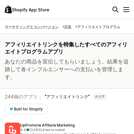
Shopify App Store
マーケティングとコンバージョン
広告
アフィリエイトプログラム
アフィリエイトリンクを特集したすべてのアフィリ
エイトプログラムアプリ
あなたの商品を宣伝してもらいましょう。結果を追
跡して各インフルエンサーへの支払いを管理しま
す。
244個のアプリ：
アフィリエイトリンク
クリア
Built for Shopify
UpPromote Affiliate Marketing
5つ星中
4.9
(3,593)
•
Free to install
合計レビュー数：3593件