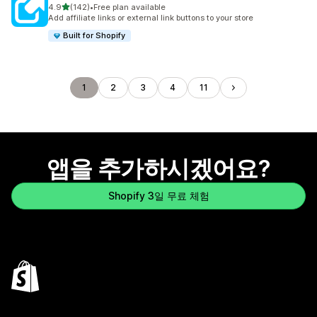
별 5개 중
4.9
(142)
•
Free plan available
총 리뷰 142개
Add affiliate links or external link buttons to your store
Built for Shopify
1
2
3
4
11
앱을 추가하시겠어요?
Shopify 3일 무료 체험