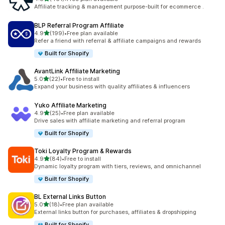
총 리뷰 461개
Affiliate tracking & management purpose-built for ecommerce .
BLP Referral Program Affiliate
별 5개 중
4.9
(199)
•
Free plan available
총 리뷰 199개
Refer a friend with referral & affiliate campaigns and rewards
Built for Shopify
AvantLink Affiliate Marketing
별 5개 중
5.0
(22)
•
Free to install
총 리뷰 22개
Expand your business with quality affiliates & influencers
Yuko Affiliate Marketing
별 5개 중
4.9
(25)
•
Free plan available
총 리뷰 25개
Drive sales with affiliate marketing and referral program
Built for Shopify
Toki Loyalty Program & Rewards
별 5개 중
4.9
(84)
•
Free to install
총 리뷰 84개
Dynamic loyalty program with tiers, reviews, and omnichannel
Built for Shopify
BL External Links Button
별 5개 중
5.0
(18)
•
Free plan available
총 리뷰 18개
External links button for purchases, affiliates & dropshipping
Built for Shopify