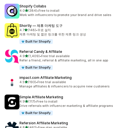
Shopify Collabs
별 5개 중
4.0
(384)
•
Free to install
총 리뷰 384개
Work with influencers to promote your brand and drive sales
Shortly — 제휴 마케팅 도구
별 5개 중
4.7
(148)
•
무료 설치
총 리뷰 148개
제휴 마케팅 및 짧은 링크를 위한 제휴 링크 생성
Built for Shopify
Referral Candy & Affiliate
별 5개 중
4.9
(1,409)
•
Free trial available
총 리뷰 1409개
Refer a friend, referral & affiliate marketing, all in one app
Built for Shopify
impact.com Affiliate Marketing
별 5개 중
4.5
(193)
•
Free trial available
총 리뷰 193개
Manage affiliates & influencers to acquire new customers
Simple Affiliate Marketing
별 5개 중
4.9
(117)
•
Free to install
총 리뷰 117개
Drive referrals with influencer marketing & affiliate programs
Built for Shopify
Refersion Affiliate Marketing
별 5개 중
4.8
(461)
•
Free plan available