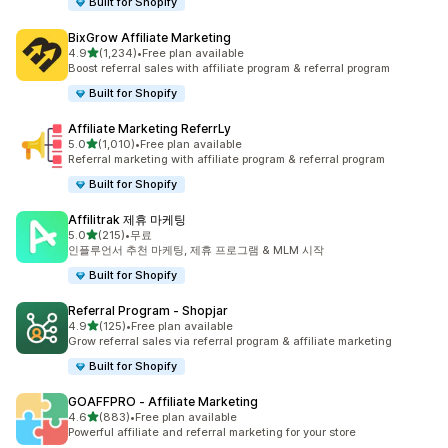
Built for Shopify
BixGrow Affiliate Marketing
별 5개 중
4.9
(1,234)
•
Free plan available
총 리뷰 1234개
Boost referral sales with affiliate program & referral program
Built for Shopify
Affiliate Marketing ReferrLy
별 5개 중
5.0
(1,010)
•
Free plan available
총 리뷰 1010개
Referral marketing with affiliate program & referral program
Built for Shopify
Affilitrak 제휴 마케팅
별 5개 중
5.0
(215)
•
무료
총 리뷰 215개
인플루언서 추천 마케팅, 제휴 프로그램 & MLM 시작
Built for Shopify
Referral Program ‑ Shopjar
별 5개 중
4.9
(125)
•
Free plan available
총 리뷰 125개
Grow referral sales via referral program & affiliate marketing
Built for Shopify
GOAFFPRO ‑ Affiliate Marketing
별 5개 중
4.6
(883)
•
Free plan available
총 리뷰 883개
Powerful affiliate and referral marketing for your store