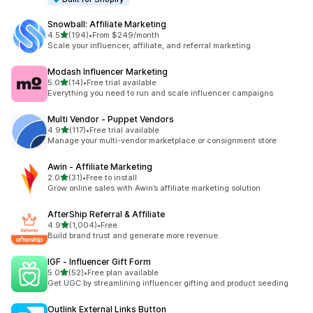
Snowball: Affiliate Marketing
별 5개 중
4.5
(194)
•
From $249/month
총 리뷰 194개
Scale your influencer, affiliate, and referral marketing
Modash Influencer Marketing
별 5개 중
5.0
(14)
•
Free trial available
총 리뷰 14개
Everything you need to run and scale influencer campaigns
Multi Vendor ‑ Puppet Vendors
별 5개 중
4.9
(117)
•
Free trial available
총 리뷰 117개
Manage your multi-vendor marketplace or consignment store
Awin ‑ Affiliate Marketing
별 5개 중
2.0
(31)
•
Free to install
총 리뷰 31개
Grow online sales with Awin’s affiliate marketing solution
AfterShip Referral & Affiliate
별 5개 중
4.9
(1,004)
•
Free
총 리뷰 1004개
Build brand trust and generate more revenue.
IGF ‑ Influencer Gift Form
별 5개 중
5.0
(52)
•
Free plan available
총 리뷰 52개
Get UGC by streamlining influencer gifting and product seeding
Outlink External Links Button