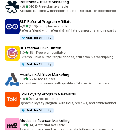
Refersion Affiliate Marketing
na 5 gwiazdek
4,8
(461)
•
Free plan available
Łączna liczba recenzji: 461
Affiliate tracking & management purpose-built for ecommerce .
BLP Referral Program Affiliate
na 5 gwiazdek
4,9
(199)
•
Free plan available
Łączna liczba recenzji: 199
Refer a friend with referral & affiliate campaigns and rewards
Built for Shopify
BL External Links Button
na 5 gwiazdek
5,0
(18)
•
Free plan available
Łączna liczba recenzji: 18
External links button for purchases, affiliates & dropshipping
Built for Shopify
AvantLink Affiliate Marketing
na 5 gwiazdek
5,0
(22)
•
Free to install
Łączna liczba recenzji: 22
Expand your business with quality affiliates & influencers
Toki Loyalty Program & Rewards
na 5 gwiazdek
4,9
(84)
•
Free to install
Łączna liczba recenzji: 84
Dynamic loyalty program with tiers, reviews, and omnichannel
Built for Shopify
Modash Influencer Marketing
na 5 gwiazdek
5,0
(14)
•
Free trial available
Łączna liczba recenzji: 14
Everything you need to run and scale influencer campaigns