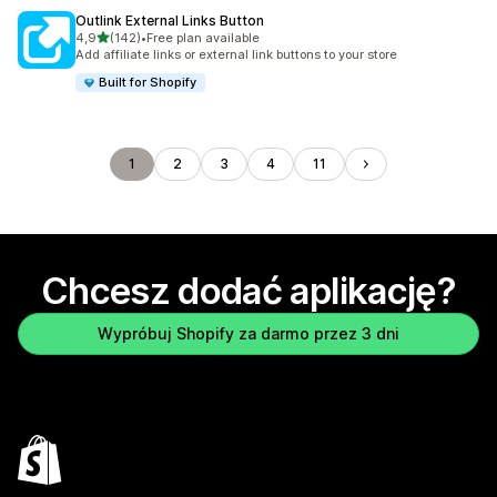
Outlink External Links Button
na 5 gwiazdek
4,9
(142)
•
Free plan available
Łączna liczba recenzji: 142
Add affiliate links or external link buttons to your store
Built for Shopify
1
2
3
4
11
Chcesz dodać aplikację?
Wypróbuj Shopify za darmo przez 3 dni