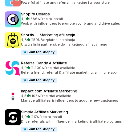
Powerful affiliate and referral marketing for your store
Shopify Collabs
na 5 gwiazdek
4,1
(386)
•
Free to install
Łączna liczba recenzji: 386
Work with influencers to promote your brand and drive sales
Shortly — Marketing afiliacyjn
na 5 gwiazdek
4,8
(150)
•
Bezpłatna instalacja
Łączna liczba recenzji: 150
Utwórz linki partnerskie do marketingu afiliacyjnego
Built for Shopify
Referral Candy & Affiliate
na 5 gwiazdek
4,9
(1 409)
•
Free trial available
Łączna liczba recenzji: 1409
Refer a friend, referral & affiliate marketing, all in one app
Built for Shopify
impact.com Affiliate Marketing
na 5 gwiazdek
4,5
(193)
•
Free trial available
Łączna liczba recenzji: 193
Manage affiliates & influencers to acquire new customers
Simple Affiliate Marketing
na 5 gwiazdek
4,9
(117)
•
Free to install
Łączna liczba recenzji: 117
Drive referrals with influencer marketing & affiliate programs
Built for Shopify