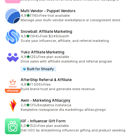
Multi Vendor ‑ Puppet Vendors
na 5 gwiazdek
4,9
(116)
•
Free trial available
Łączna liczba recenzji: 116
Manage your multi-vendor marketplace or consignment store
Snowball: Affiliate Marketing
na 5 gwiazdek
4,5
(194)
•
From $249/month
Łączna liczba recenzji: 194
Scale your influencer, affiliate, and referral marketing
Yuko Affiliate Marketing
na 5 gwiazdek
4,9
(25)
•
Free plan available
Łączna liczba recenzji: 25
Drive sales with affiliate marketing and referral program
Built for Shopify
AfterShip Referral & Affiliate
na 5 gwiazdek
4,9
(1 005)
•
Free
Łączna liczba recenzji: 1005
Build brand trust and generate more revenue.
Awin ‑ Marketing Afiliacyjny
na 5 gwiazdek
2,0
(31)
•
Bezpłatna instalacja
Łączna liczba recenzji: 31
Kompletne rozwiązanie dla marketingu afiliacyjnego
IGF ‑ Influencer Gift Form
na 5 gwiazdek
5,0
(52)
•
Free plan available
Łączna liczba recenzji: 52
Get UGC by streamlining influencer gifting and product seeding