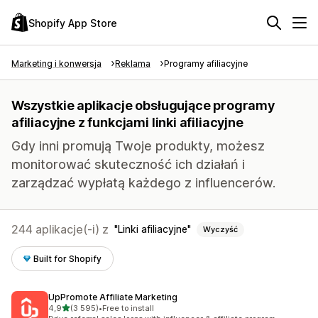
Shopify App Store
Marketing i konwersja
Reklama
Programy afiliacyjne
Wszystkie aplikacje obsługujące programy
afiliacyjne z funkcjami linki afiliacyjne
Gdy inni promują Twoje produkty, możesz
monitorować skuteczność ich działań i
zarządzać wypłatą każdego z influencerów.
244 aplikacje(-i) z
Linki afiliacyjne
Wyczyść
Built for Shopify
UpPromote Affiliate Marketing
na 5 gwiazdek
4,9
(3 595)
•
Free to install
Łączna liczba recenzji: 3595