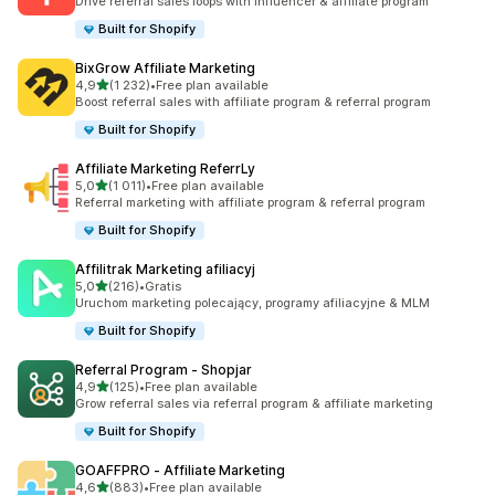
Drive referral sales loops with influencer & affiliate program
Built for Shopify
BixGrow Affiliate Marketing
na 5 gwiazdek
4,9
(1 232)
•
Free plan available
Łączna liczba recenzji: 1232
Boost referral sales with affiliate program & referral program
Built for Shopify
Affiliate Marketing ReferrLy
na 5 gwiazdek
5,0
(1 011)
•
Free plan available
Łączna liczba recenzji: 1011
Referral marketing with affiliate program & referral program
Built for Shopify
Affilitrak Marketing afiliacyj
na 5 gwiazdek
5,0
(216)
•
Gratis
Łączna liczba recenzji: 216
Uruchom marketing polecający, programy afiliacyjne & MLM
Built for Shopify
Referral Program ‑ Shopjar
na 5 gwiazdek
4,9
(125)
•
Free plan available
Łączna liczba recenzji: 125
Grow referral sales via referral program & affiliate marketing
Built for Shopify
GOAFFPRO ‑ Affiliate Marketing
na 5 gwiazdek
4,6
(883)
•
Free plan available
Łączna liczba recenzji: 883