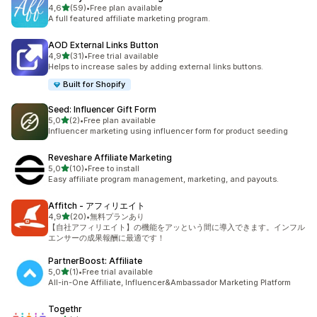
/ 5 tähteä
4,6
(59)
•
Free plan available
59 arvostelua yhteensä
A full featured affiliate marketing program.
AOD External Links Button
/ 5 tähteä
4,9
(31)
•
Free trial available
31 arvostelua yhteensä
Helps to increase sales by adding external links buttons.
Built for Shopify
Seed: Influencer Gift Form
/ 5 tähteä
5,0
(2)
•
Free plan available
2 arvostelua yhteensä
Influencer marketing using influencer form for product seeding
Reveshare Affiliate Marketing
/ 5 tähteä
5,0
(10)
•
Free to install
10 arvostelua yhteensä
Easy affiliate program management, marketing, and payouts.
Affitch ‑ アフィリエイト
/ 5 tähteä
4,9
(20)
•
無料プランあり
20 arvostelua yhteensä
【自社アフィリエイト】の機能をアッという間に導入できます。インフル
エンサーの成果報酬に最適です！
PartnerBoost: Affiliate
/ 5 tähteä
5,0
(1)
•
Free trial available
1 arvostelua yhteensä
All-in-One Affiliate, Influencer&Ambassador Marketing Platform
Togethr