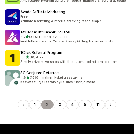
Ambassador program software: recruit, manage & reward at scale
Avada Affiliate Marketing
Free
Affiliate marketing & referral tracking made simple
Afluencer Influencer Collabs
/ 5 tähteä
4,7
(34)
•
Free trial available
34 arvostelua yhteensä
Find Influencers for Collabs & easy Gifting for social posts.
1Click Referral Program
/ 5 tähteä
5,0
(10)
•
Free
10 arvostelua yhteensä
Simply drive move sales with the automated referral program.
SC Conjured Referrals
/ 5 tähteä
4,8
(166)
•
Ilmainen kokeilu saatavilla
166 arvostelua yhteensä
Kasvata tuloja räätälöidyllä suositusohjelmalla.
1
2
3
4
5
11