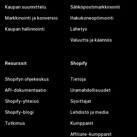
Kaupan suunnittelu
Sähköpostimarkkinointi
Markkinointi ja konversio
Hakukoneoptimointi
Kaupan hallinnointi
Lähetys
Valuutta ja käännös
Resurssit
Shopify
Shopifyn ohjekeskus
Tietoja
API-dokumentaatio
Uramahdollisuudet
Shopify-yhteisö
Sijoittajat
Shopify-blogi
Lehdistö ja media
Tutkimus
Kumppanit
Affiliate-kumppanit