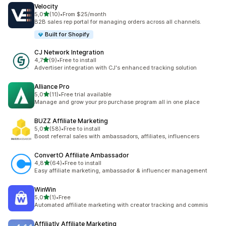
Velocity
/ 5 tähteä
5,0
(10)
•
From $25/month
10 arvostelua yhteensä
B2B sales rep portal for managing orders across all channels.
Built for Shopify
CJ Network Integration
/ 5 tähteä
4,7
(9)
•
Free to install
9 arvostelua yhteensä
Advertiser integration with CJ's enhanced tracking solution
Alliance Pro
/ 5 tähteä
5,0
(11)
•
Free trial available
11 arvostelua yhteensä
Manage and grow your pro purchase program all in one place
BUZZ Affiliate Marketing
/ 5 tähteä
5,0
(58)
•
Free to install
58 arvostelua yhteensä
Boost referral sales with ambassadors, affiliates, influencers
ConvertO Affiliate Ambassador
/ 5 tähteä
4,8
(64)
•
Free to install
64 arvostelua yhteensä
Easy affiliate marketing, ambassador & influencer management
WinWin
/ 5 tähteä
5,0
(1)
•
Free
1 arvostelua yhteensä
Automated affiliate marketing with creator tracking and commis
Affiliatly Affiliate Marketing