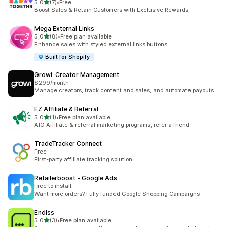
/ 5 tähteä
5,0
(7)
•
Free
7 arvostelua yhteensä
Boost Sales & Retain Customers with Exclusive Rewards
Mega External Links
/ 5 tähteä
5,0
(8)
•
Free plan available
8 arvostelua yhteensä
Enhance sales with styled external links buttons
Built for Shopify
Growi: Creator Management
$299/month
Manage creators, track content and sales, and automate payouts
EZ Affiliate & Referral
/ 5 tähteä
5,0
(1)
•
Free plan available
1 arvostelua yhteensä
AIO Affiliate & referral marketing programs, refer a friend
TradeTracker Connect
Free
First-party affiliate tracking solution
Retailerboost ‑ Google Ads
Free to install
Want more orders? Fully funded Google Shopping Campaigns
Endlss
/ 5 tähteä
5,0
(3)
•
Free plan available
3 arvostelua yhteensä