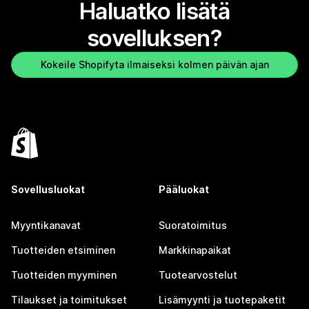
Haluatko lisätä
sovelluksen?
Kokeile Shopifyta ilmaiseksi kolmen päivän ajan
Sovellusluokat
Pääluokat
Myyntikanavat
Suoratoimitus
Tuotteiden etsiminen
Markkinapaikat
Tuotteiden myyminen
Tuotearvostelut
Tilaukset ja toimitukset
Lisämyynti ja tuotepaketit