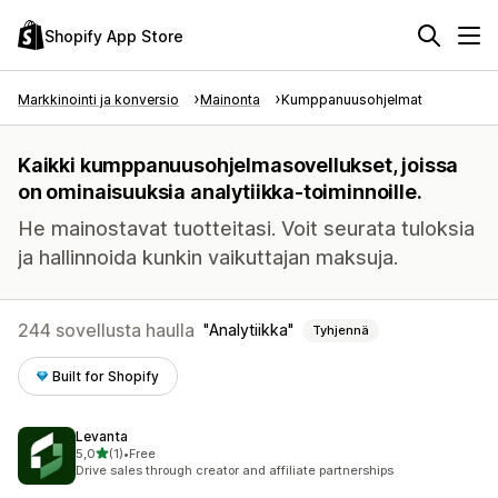
Shopify App Store
Markkinointi ja konversio
Mainonta
Kumppanuusohjelmat
Kaikki kumppanuusohjelmasovellukset, joissa
on ominaisuuksia analytiikka-toiminnoille.
He mainostavat tuotteitasi. Voit seurata tuloksia
ja hallinnoida kunkin vaikuttajan maksuja.
244 sovellusta haulla
Analytiikka
Tyhjennä
Built for Shopify
Levanta
/ 5 tähteä
5,0
(1)
•
Free
1 arvostelua yhteensä
Drive sales through creator and affiliate partnerships