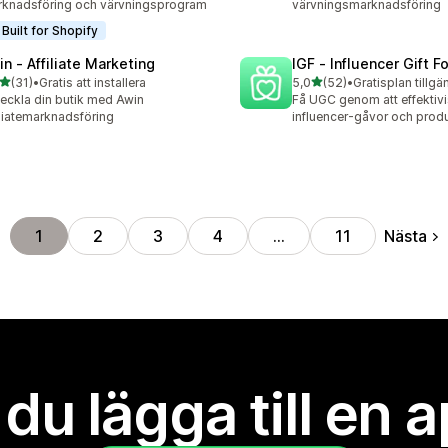
knadsföring och värvningsprogram
värvningsmarknadsföring
Built for Shopify
in ‑ Affiliate Marketing
IGF ‑ Influencer Gift F
av 5 stjärnor
av 5 stjärnor
(31)
•
Gratis att installera
5,0
(52)
•
Gratisplan tillgä
recensioner totalt
52 recensioner totalt
eckla din butik med Awin
Få UGC genom att effektivi
iliatemarknadsföring
influencer-gåvor och prod
Nästa
1
2
3
4
…
11
l du lägga till en 