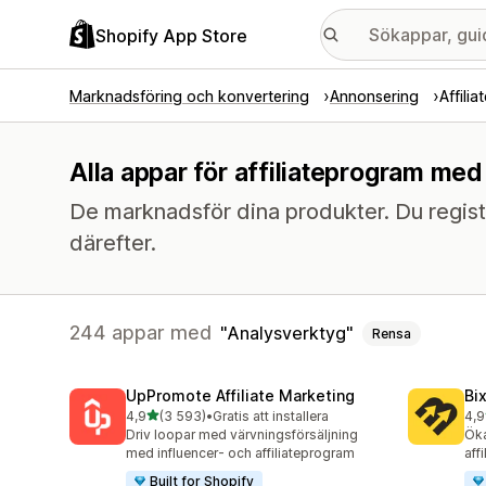
Shopify App Store
Marknadsföring och konvertering
Annonsering
Affili
Alla appar för affiliateprogram med
De marknadsför dina produkter. Du registr
därefter.
244 appar med
Analysverktyg
Rensa
UpPromote Affiliate Marketing
Bi
av 5 stjärnor
4,9
(3 593)
•
Gratis att installera
4,9
3593 recensioner totalt
123
Driv loopar med värvningsförsäljning
Öka
med influencer- och affiliateprogram
aff
Built for Shopify