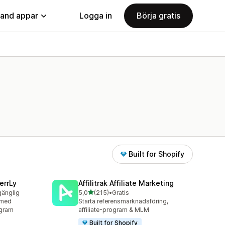
land appar
Logga in
Börja gratis
Built for Shopify
errLy
Affilitrak Affiliate Marketing
av 5 stjärnor
lgänglig
5,0
(215)
•
Gratis
215 recensioner totalt
 med
Starta referensmarknadsföring,
ogram
affiliate-program & MLM
Built for Shopify