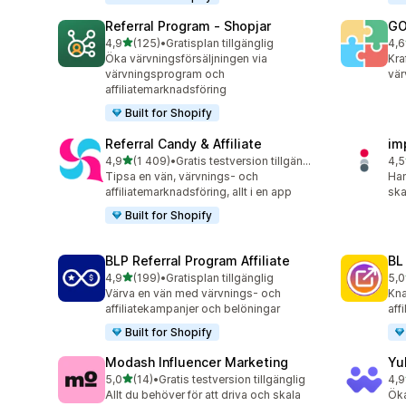
Referral Program ‑ Shopjar
GO
av 5 stjärnor
4,9
(125)
•
Gratisplan tillgänglig
4,6
125 recensioner totalt
883
Öka värvningsförsäljningen via
Kraf
värvningsprogram och
vär
affiliatemarknadsföring
Built for Shopify
Referral Candy & Affiliate
im
av 5 stjärnor
4,9
(1 409)
•
Gratis testversion tillgänglig
4,5
1409 recensioner totalt
193
Tipsa en vän, värvnings- och
Han
affiliatemarknadsföring, allt i en app
ska
Built for Shopify
BLP Referral Program Affiliate
BL
av 5 stjärnor
4,9
(199)
•
Gratisplan tillgänglig
5,0
199 recensioner totalt
18 
Värva en vän med värvnings- och
Kna
affiliatekampanjer och belöningar
aff
Built for Shopify
Modash Influencer Marketing
Yu
av 5 stjärnor
5,0
(14)
•
Gratis testversion tillgänglig
4,9
14 recensioner totalt
25 
Allt du behöver för att driva och skala
Öka