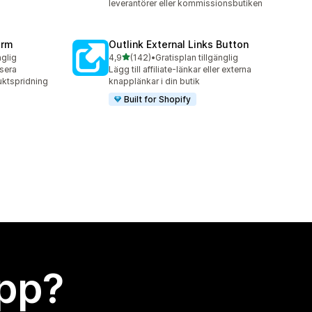
leverantörer eller kommissionsbutiken
orm
Outlink External Links Button
av 5 stjärnor
nglig
4,9
(142)
•
Gratisplan tillgänglig
142 recensioner totalt
sera
Lägg till affiliate-länkar eller externa
uktspridning
knapplänkar i din butik
Built for Shopify
app?