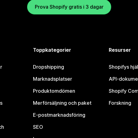
Prova Shopify gratis i 3 dagar
Toppkategorier
Resurser
r
Dropshipping
Shopifys hjä
Marknadsplatser
API-dokume
Produktomdömen
Shopify Co
s
Merförsäljning och paket
Forskning
E-postmarknadsföring
ch
SEO