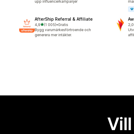
upp influencerkampanjer
mar
AfterShip Referral & Affiliate
Aw
av 5 stjärnor
4,9
(1 005)
•
Gratis
2,0
1005 recensioner totalt
31 
Bygg varumärkesförtroende och
Utv
generera mer intäkter.
aff
Vil