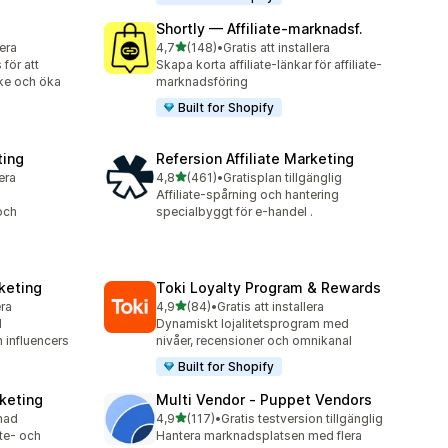
Shortly — Affiliate‑marknadsf.
av 5 stjärnor
lera
4,7
(148)
•
Gratis att installera
148 recensioner totalt
för att
Skapa korta affiliate-länkar för affiliate-
ke och öka
marknadsföring
Built for Shopify
ting
Refersion Affiliate Marketing
av 5 stjärnor
lera
4,8
(461)
•
Gratisplan tillgänglig
461 recensioner totalt
Affiliate-spårning och hantering
och
specialbyggt för e-handel .
rketing
Toki Loyalty Program & Rewards
av 5 stjärnor
era
4,9
(84)
•
Gratis att installera
84 recensioner totalt
d
Dynamiskt lojalitetsprogram med
h influencers
nivåer, recensioner och omnikanal
Built for Shopify
rketing
Multi Vendor ‑ Puppet Vendors
av 5 stjärnor
nad
4,9
(117)
•
Gratis testversion tillgänglig
117 recensioner totalt
ate- och
Hantera marknadsplatsen med flera