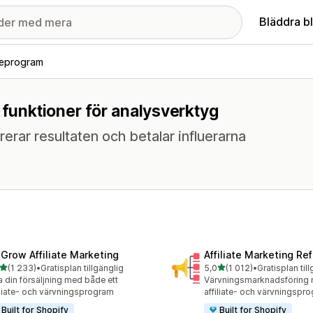
Bläddra b
ateprogram
 funktioner för analysverktyg
erar resultaten och betalar influerarna
xGrow Affiliate Marketing
Affiliate Marketing Ref
av 5 stjärnor
av 5 stjärnor
(1 233)
•
Gratisplan tillgänglig
5,0
(1 012)
•
Gratisplan til
3 recensioner totalt
1012 recensioner totalt
 din försäljning med både ett
Värvningsmarknadsföring
iliate- och värvningsprogram
affiliate- och värvningspr
Built for Shopify
Built for Shopify