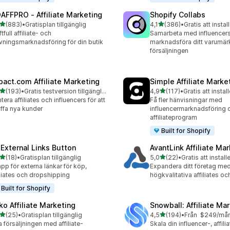
AFFPRO ‑ Affiliate Marketing
Shopify Collabs
av 5 stjärnor
av 5 stjärnor
(883)
•
Gratisplan tillgänglig
4,1
(386)
•
Gratis att instal
 recensioner totalt
386 recensioner totalt
tfull affiliate- och
Samarbeta med influencers 
vningsmarknadsföring för din butik
marknadsföra ditt varumär
försäljningen
pact.com Affiliate Marketing
Simple Affiliate Marke
av 5 stjärnor
av 5 stjärnor
(193)
•
Gratis testversion tillgänglig
4,9
(117)
•
Gratis att instal
 recensioner totalt
117 recensioner totalt
tera affiliates och influencers för att
Få fler hänvisningar med
ffa nya kunder
influencermarknadsföring 
affiliateprogram
Built for Shopify
 External Links Button
AvantLink Affiliate Ma
av 5 stjärnor
av 5 stjärnor
(18)
•
Gratisplan tillgänglig
5,0
(22)
•
Gratis att install
recensioner totalt
22 recensioner totalt
pp för externa länkar för köp,
Expandera ditt företag me
iliates och dropshipping
högkvalitativa affiliates oc
Built for Shopify
ko Affiliate Marketing
Snowball: Affiliate Ma
av 5 stjärnor
av 5 stjärnor
(25)
•
Gratisplan tillgänglig
4,5
(194)
•
Från $249/må
recensioner totalt
194 recensioner totalt
 försäljningen med affiliate-
Skala din influencer-, affili