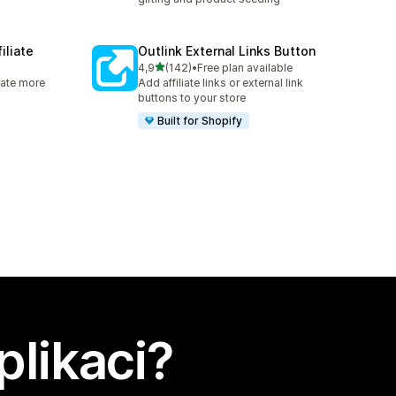
iliate
Outlink External Links Button
z 5 hvězd
4,9
(142)
•
Free plan available
04
Celkový počet recenzí: 142
rate more
Add affiliate links or external link
buttons to your store
Built for Shopify
plikaci?