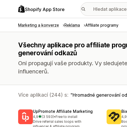
Shopify App Store
Marketing a konverze
Reklama
Affiliate programy
Všechny aplikace pro affiliate pr
generování odkazů
Oni propagují vaše produkty. Vy sledujet
influencerů.
Více aplikací (244) s:
Hromadné generování o
UpPromote Affiliate Marketing
Bi
z 5 hvězd
4,9
(3 593)
•
Free to install
4,9
Celkový počet recenzí: 3593
Cel
Drive referral sales loops with
Boo
influencer & affiliate program
pro