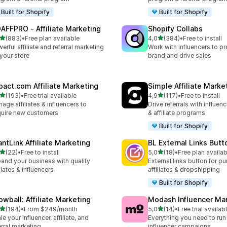
Built for Shopify
Built for Shopify
AFFPRO ‑ Affiliate Marketing
Shopify Collabs
z 5 hvězd
z 5 hvězd
(883)
•
Free plan available
4,0
(384)
•
Free to install
kový počet recenzí: 883
Celkový počet recenzí: 38
erful affiliate and referral marketing
Work with influencers to p
 your store
brand and drive sales
pact.com Affiliate Marketing
Simple Affiliate Marke
z 5 hvězd
z 5 hvězd
(193)
•
Free trial available
4,9
(117)
•
Free to install
kový počet recenzí: 193
Celkový počet recenzí: 117
age affiliates & influencers to
Drive referrals with influen
uire new customers
& affiliate programs
Built for Shopify
antLink Affiliate Marketing
BL External Links Butt
z 5 hvězd
z 5 hvězd
(22)
•
Free to install
5,0
(18)
•
Free plan availab
kový počet recenzí: 22
Celkový počet recenzí: 18
and your business with quality
External links button for p
iliates & influencers
affiliates & dropshipping
Built for Shopify
owball: Affiliate Marketing
Modash Influencer Ma
z 5 hvězd
z 5 hvězd
(194)
•
From $249/month
5,0
(14)
•
Free trial availab
kový počet recenzí: 194
Celkový počet recenzí: 14
le your influencer, affiliate, and
Everything you need to run
erral marketing
influencer campaigns