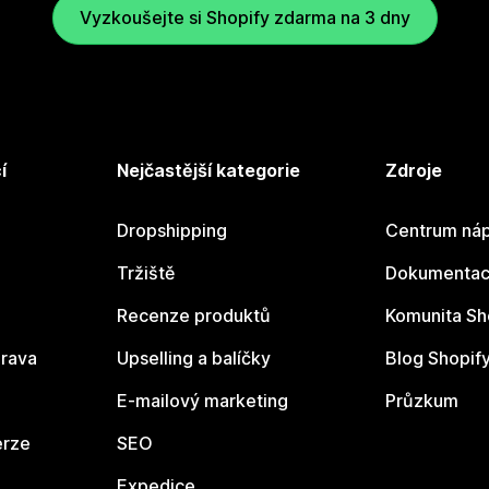
Vyzkoušejte si Shopify zdarma na 3 dny
í
Nejčastější kategorie
Zdroje
Dropshipping
Centrum náp
Tržiště
Dokumentace
Recenze produktů
Komunita Sh
rava
Upselling a balíčky
Blog Shopif
E-mailový marketing
Průzkum
erze
SEO
Expedice