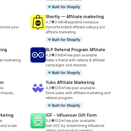
Built for Shopify
Shortly — Affiliate marketing
z 5 hvězd
4,7
(148)
•
Bezplatná instalace
4
Celkový počet recenzí: 148
romote your
Vytvořte krátké affiliate odkazy pro
affiliate marketing
Built for Shopify
ting
BLP Referral Program Affiliate
z 5 hvězd
4,9
(199)
•
Free plan available
Celkový počet recenzí: 199
cer marketing
Refer a friend with referral & affiliate
campaigns and rewards
Built for Shopify
on
Yuko Affiliate Marketing
z 5 hvězd
le
4,9
(25)
•
Free plan available
Celkový počet recenzí: 25
urchases,
Drive sales with affiliate marketing and
referral program
Built for Shopify
rketing
IGF ‑ Influencer Gift Form
z 5 hvězd
le
5,0
(52)
•
Free plan available
Celkový počet recenzí: 52
 and scale
Get UGC by streamlining influencer
gifting and product seeding