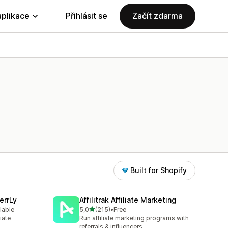
aplikace
Přihlásit se
Začít zdarma
Built for Shopify
errLy
Affilitrak Affiliate Marketing
z 5 hvězd
lable
5,0
(215)
•
Free
10
Celkový počet recenzí: 215
iate
Run affiliate marketing programs with
m
referrals & influencers