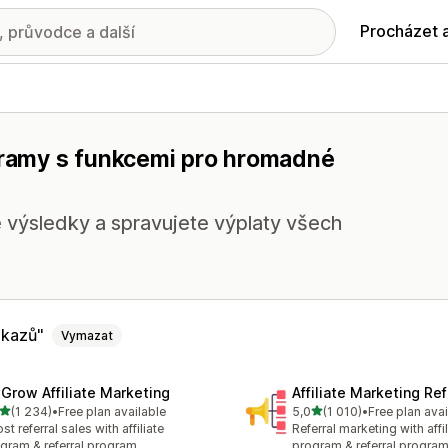
Procházet 
ogramy s funkcemi pro hromadné
e výsledky a spravujete výplaty všech
dkazů
Vymazat
xGrow Affiliate Marketing
Affiliate Marketing Ref
z 5 hvězd
z 5 hvězd
(1 234)
•
Free plan available
5,0
(1 010)
•
Free plan avai
kový počet recenzí: 1234
Celkový počet recenzí: 10
st referral sales with affiliate
Referral marketing with affil
gram & referral program
program & referral progra