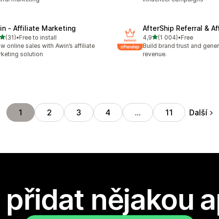
in ‑ Affiliate Marketing
AfterShip Referral & Aff
z 5 hvězd
z 5 hvězd
(31)
•
Free to install
4,9
(1 004)
•
Free
kový počet recenzí: 31
Celkový počet recenzí: 10
w online sales with Awin’s affiliate
Build brand trust and gene
keting solution
revenue.
Další
1
2
3
4
…
11
přidat nějakou a