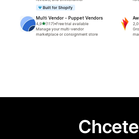
Built for Shopify
Multi Vendor ‑ Puppet Vendors
Aw
z 5 hvězd
4,9
(117)
•
Free trial available
2,0
Celkový počet recenzí: 117
Cel
Manage your multi-vendor
Gro
marketplace or consignment store
mar
Chcete 