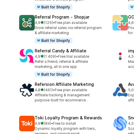
Built for Shopify
Referral Program ‑ Shopjar
GO
z 5 hvězd
4,9
(125)
•
Free plan available
4,6
Celkový počet recenzí: 125
Cel
Grow referral sales via referral program
Pow
& affiliate marketing
for
Built for Shopify
Referral Candy & Affiliate
im
z 5 hvězd
4,9
(1 409)
•
Free trial available
4,5
Celkový počet recenzí: 1409
Cel
Refer a friend, referral & affiliate
Man
marketing, all in one app
acq
Built for Shopify
Refersion Affiliate Marketing
Av
z 5 hvězd
4,8
(461)
•
Free plan available
5,0
Celkový počet recenzí: 461
Cel
Affiliate tracking & management
Exp
purpose-built for ecommerce .
aff
Toki Loyalty Program & Rewards
Sn
z 5 hvězd
4,9
(84)
•
Free to install
4,5
Celkový počet recenzí: 84
Cel
Dynamic loyalty program with tiers,
Sca
reviews, and omnichannel
ref