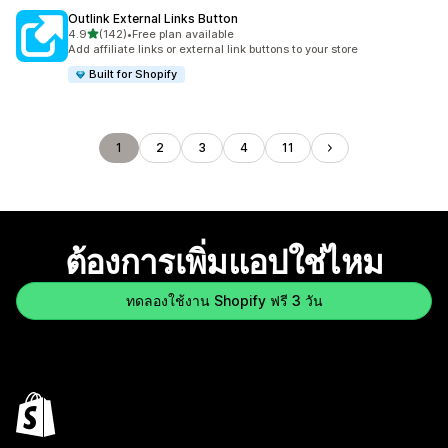
Outlink External Links Button
เต็ม 5 ดาว
4.9
(142)
•
Free plan available
ทั้งหมด 142 รีวิว
Add affiliate links or external link buttons to your store
Built for Shopify
1
2
3
4
11
ต้องการเพิ่มแอปใช่ไหม
ทดลองใช้งาน Shopify ฟรี 3 วัน