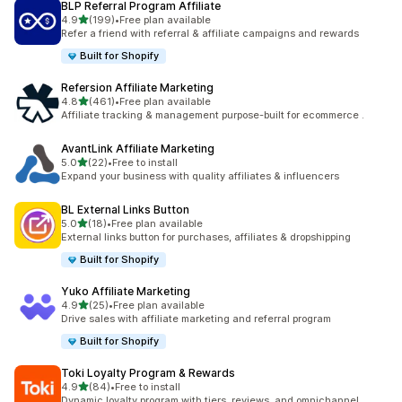
BLP Referral Program Affiliate
เต็ม 5 ดาว
4.9
(199)
•
Free plan available
ทั้งหมด 199 รีวิว
Refer a friend with referral & affiliate campaigns and rewards
Built for Shopify
Refersion Affiliate Marketing
เต็ม 5 ดาว
4.8
(461)
•
Free plan available
ทั้งหมด 461 รีวิว
Affiliate tracking & management purpose-built for ecommerce .
AvantLink Affiliate Marketing
เต็ม 5 ดาว
5.0
(22)
•
Free to install
ทั้งหมด 22 รีวิว
Expand your business with quality affiliates & influencers
BL External Links Button
เต็ม 5 ดาว
5.0
(18)
•
Free plan available
ทั้งหมด 18 รีวิว
External links button for purchases, affiliates & dropshipping
Built for Shopify
Yuko Affiliate Marketing
เต็ม 5 ดาว
4.9
(25)
•
Free plan available
ทั้งหมด 25 รีวิว
Drive sales with affiliate marketing and referral program
Built for Shopify
Toki Loyalty Program & Rewards
เต็ม 5 ดาว
4.9
(84)
•
Free to install
ทั้งหมด 84 รีวิว
Dynamic loyalty program with tiers, reviews, and omnichannel