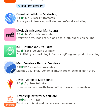
Built for Shopify
Snowball: Affiliate Marketing
เต็ม 5 ดาว
4.5
(194)
•
From $249/month
ทั้งหมด 194 รีวิว
Scale your influencer, affiliate, and referral marketing
Modash Influencer Marketing
เต็ม 5 ดาว
5.0
(14)
•
Free trial available
ทั้งหมด 14 รีวิว
Everything you need to run and scale influencer campaigns
IGF ‑ Influencer Gift Form
เต็ม 5 ดาว
5.0
(52)
•
Free plan available
ทั้งหมด 52 รีวิว
Get UGC by streamlining influencer gifting and product seeding
Multi Vendor ‑ Puppet Vendors
เต็ม 5 ดาว
4.9
(117)
•
Free trial available
ทั้งหมด 117 รีวิว
Manage your multi-vendor marketplace or consignment store
Awin ‑ Affiliate Marketing
เต็ม 5 ดาว
2.0
(31)
•
Free to install
ทั้งหมด 31 รีวิว
Grow online sales with Awin’s affiliate marketing solution
AfterShip Referral & Affiliate
เต็ม 5 ดาว
4.9
(1,004)
•
Free
ทั้งหมด 1004 รีวิว
Build brand trust and generate more revenue.