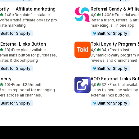
ortly — Affiliate marketing
Referral Candy & Affili
z 5 hvězd
z 5 hvězd
(148)
•
Bezplatná instalace
4,9
(1 408)
•
Free trial avai
kový počet recenzí: 148
Celkový počet recenzí: 14
vořte krátké affiliate odkazy pro
Refer a friend, referral & affi
iliate marketing
marketing, all in one app
Built for Shopify
Built for Shopify
 External Links Button
Toki Loyalty Program
z 5 hvězd
z 5 hvězd
(18)
•
Free plan available
4,9
(84)
•
Free to install
kový počet recenzí: 18
Celkový počet recenzí: 84
ernal links button for purchases,
Dynamic loyalty program wi
iliates & dropshipping
reviews, and omnichannel
Built for Shopify
Built for Shopify
locity
AOD External Links Bu
z 5 hvězd
z 5 hvězd
(10)
•
From $25/month
4,9
(32)
•
Free trial availab
kový počet recenzí: 10
Celkový počet recenzí: 32
 sales rep portal for managing
Helps to increase sales by
ers across all channels.
external links buttons.
Built for Shopify
Built for Shopify