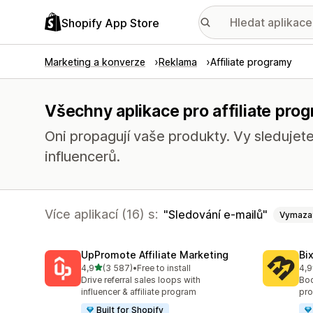
Shopify App Store
Marketing a konverze
Reklama
Affiliate programy
Všechny aplikace pro affiliate pro
Oni propagují vaše produkty. Vy sledujet
influencerů.
Více aplikací (16) s:
Sledování e-mailů
Vymaza
UpPromote Affiliate Marketing
Bi
z 5 hvězd
4,9
(3 587)
•
Free to install
4,9
Celkový počet recenzí: 3587
Cel
Drive referral sales loops with
Boo
influencer & affiliate program
pro
Built for Shopify