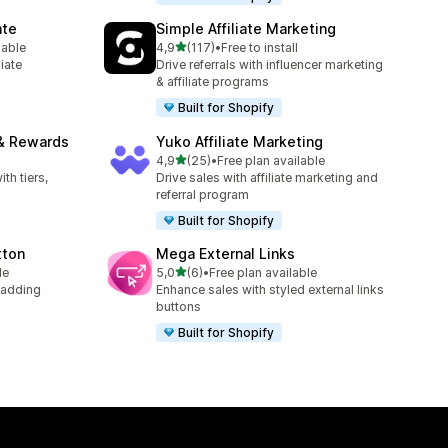
ate
Simple Affiliate Marketing
z 5 hvězd
lable
4,9
(117)
•
Free to install
08
Celkový počet recenzí: 117
liate
Drive referrals with influencer marketing
& affiliate programs
Built for Shopify
 & Rewards
Yuko Affiliate Marketing
z 5 hvězd
4,9
(25)
•
Free plan available
Celkový počet recenzí: 25
th tiers,
Drive sales with affiliate marketing and
referral program
Built for Shopify
tton
Mega External Links
z 5 hvězd
le
5,0
(6)
•
Free plan available
Celkový počet recenzí: 6
 adding
Enhance sales with styled external links
buttons
Built for Shopify