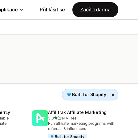
aplikace
Přihlásit se
Začít zdarma
Built for Shopify
errLy
Affilitrak Affiliate Marketing
z 5 hvězd
lable
5,0
(214)
•
Free
10
Celkový počet recenzí: 214
iate
Run affiliate marketing programs with
m
referrals & influencers
Built for Shopify