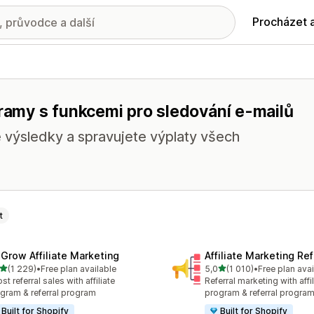
Procházet 
gramy s funkcemi pro sledování e-mailů
e výsledky a spravujete výplaty všech
t
xGrow Affiliate Marketing
Affiliate Marketing Ref
z 5 hvězd
z 5 hvězd
(1 229)
•
Free plan available
5,0
(1 010)
•
Free plan avai
kový počet recenzí: 1229
Celkový počet recenzí: 10
st referral sales with affiliate
Referral marketing with affil
gram & referral program
program & referral progra
Built for Shopify
Built for Shopify