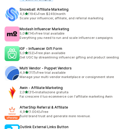
Snowball: Affiliate Marketing
stelle su 5
4,5
(194)
•
From $249/month
194 recensioni totali
Scale your influencer, affiliate, and referral marketing
Modash Influencer Marketing
stelle su 5
5,0
(14)
•
Free trial available
14 recensioni totali
Everything you need to run and scale influencer campaigns
IGF ‑ Influencer Gift Form
stelle su 5
5,0
(52)
•
Free plan available
52 recensioni totali
Get UGC by streamlining influencer gifting and product seeding
Multi Vendor ‑ Puppet Vendors
stelle su 5
4,9
(117)
•
Free trial available
117 recensioni totali
Manage your multi-vendor marketplace or consignment store
Awin ‑ Affiliate Marketing
stelle su 5
2,0
(31)
•
Installazione gratuita
31 recensioni totali
Fai crescere il tuo ecommerce con l'affiliate marketing Awin
AfterShip Referral & Affiliate
stelle su 5
4,9
(1.004)
•
Free
1004 recensioni totali
Build brand trust and generate more revenue.
Outlink External Links Button