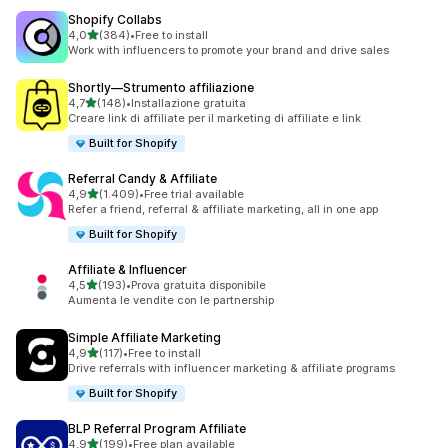
Shopify Collabs
stelle su 5
4,0
(384)
•
Free to install
384 recensioni totali
Work with influencers to promote your brand and drive sales
Shortly—Strumento affiliazione
stelle su 5
4,7
(148)
•
Installazione gratuita
148 recensioni totali
Creare link di affiliate per il marketing di affiliate e link
Built for Shopify
Referral Candy & Affiliate
stelle su 5
4,9
(1.409)
•
Free trial available
1409 recensioni totali
Refer a friend, referral & affiliate marketing, all in one app
Built for Shopify
Affiliate & Influencer
stelle su 5
4,5
(193)
•
Prova gratuita disponibile
193 recensioni totali
Aumenta le vendite con le partnership
Simple Affiliate Marketing
stelle su 5
4,9
(117)
•
Free to install
117 recensioni totali
Drive referrals with influencer marketing & affiliate programs
Built for Shopify
BLP Referral Program Affiliate
stelle su 5
4,9
(199)
•
Free plan available