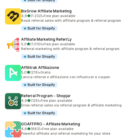
Built for Shopify
BixGrow Affiliate Marketing
stelle su 5
4,9
(1.232)
•
Free plan available
1232 recensioni totali
Boost referral sales with affiliate program & referral program
Built for Shopify
Affiliate Marketing ReferrLy
stelle su 5
5,0
(1.010)
•
Free plan available
1010 recensioni totali
Referral marketing with affiliate program & referral program
Built for Shopify
Affilitrak Affiliazione
stelle su 5
5,0
(215)
•
Gratis
215 recensioni totali
Lancia referral e affiliazione con influencer e coupon
Built for Shopify
Referral Program ‑ Shopjar
stelle su 5
4,9
(125)
•
Free plan available
125 recensioni totali
Grow referral sales via referral program & affiliate marketing
Built for Shopify
GOAFFPRO ‑ Affiliate Marketing
stelle su 5
4,6
(883)
•
Free plan available
883 recensioni totali
Powerful affiliate and referral marketing for your store