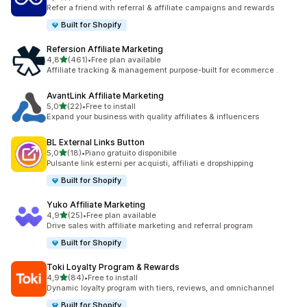
199 recensioni totali
Refer a friend with referral & affiliate campaigns and rewards
Built for Shopify
Refersion Affiliate Marketing
stelle su 5
4,8
(461)
•
Free plan available
461 recensioni totali
Affiliate tracking & management purpose-built for ecommerce .
AvantLink Affiliate Marketing
stelle su 5
5,0
(22)
•
Free to install
22 recensioni totali
Expand your business with quality affiliates & influencers
BL External Links Button
stelle su 5
5,0
(18)
•
Piano gratuito disponibile
18 recensioni totali
Pulsante link esterni per acquisti, affiliati e dropshipping
Built for Shopify
Yuko Affiliate Marketing
stelle su 5
4,9
(25)
•
Free plan available
25 recensioni totali
Drive sales with affiliate marketing and referral program
Built for Shopify
Toki Loyalty Program & Rewards
stelle su 5
4,9
(84)
•
Free to install
84 recensioni totali
Dynamic loyalty program with tiers, reviews, and omnichannel
Built for Shopify