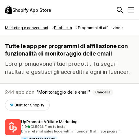
Shopify App Store
Marketing e conversioni
Pubblicità
Programmi di affiliazione
Tutte le app per programmi di affiliazione con
funzionalità di monitoraggio delle email
Loro promuovono i tuoi prodotti. Tu segui i
risultati e gestisci gli accrediti a ogni influencer.
244 app con
Monitoraggio delle email
Cancella
Built for Shopify
UpPromote Affiliate Marketing
stelle su 5
4,9
(3.593)
•
Free to install
3593 recensioni totali
Drive referral sales loops with influencer & affiliate program