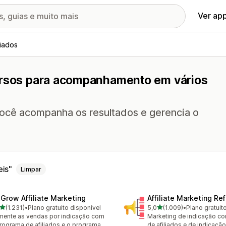
Ver ap
liados
cursos para acompanhamento em vários
 você acompanha os resultados e gerencia o
eis
Limpar
xGrow Affiliate Marketing
Affiliate Marketing Ref
de 5 estrelas
de 5 estrelas
(1.231)
•
Plano gratuito disponível
5,0
(1.009)
•
Plano gratuit
1 avaliações ao todo
1009 avaliações ao todo
ente as vendas por indicação com
Marketing de indicação c
rograma de afiliados e o programa
de afiliados e de indicação