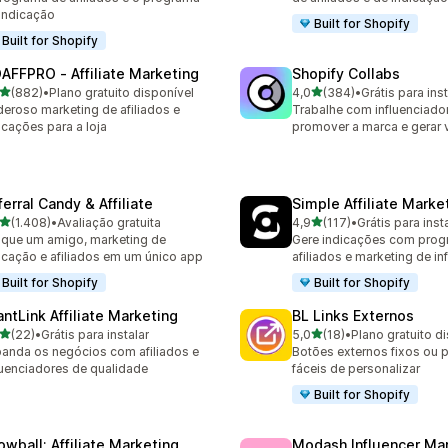
indicação
Built for Shopify
Built for Shopify
AFFPRO ‑ Affiliate Marketing
Shopify Collabs
de 5 estrelas
de 5 estrelas
(882)
•
Plano gratuito disponível
4,0
(384)
•
Grátis para inst
 avaliações ao todo
384 avaliações ao todo
eroso marketing de afiliados e
Trabalhe com influenciado
icações para a loja
promover a marca e gerar
erral Candy & Affiliate
Simple Affiliate Marke
de 5 estrelas
de 5 estrelas
(1.408)
•
Avaliação gratuita
4,9
(117)
•
Grátis para inst
8 avaliações ao todo
117 avaliações ao todo
ique um amigo, marketing de
Gere indicações com prog
icação e afiliados em um único app
afiliados e marketing de in
Built for Shopify
Built for Shopify
antLink Affiliate Marketing
BL Links Externos
de 5 estrelas
de 5 estrelas
(22)
•
Grátis para instalar
5,0
(18)
•
Plano gratuito d
avaliações ao todo
18 avaliações ao todo
anda os negócios com afiliados e
Botões externos fixos ou p
luenciadores de qualidade
fáceis de personalizar
Built for Shopify
owball: Affiliate Marketing
Modash Influencer Ma