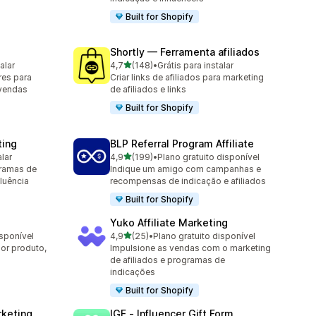
Built for Shopify
Shortly — Ferramenta afiliados
de 5 estrelas
alar
4,7
(148)
•
Grátis para instalar
148 avaliações ao todo
res para
Criar links de afiliados para marketing
 vendas
de afiliados e links
Built for Shopify
ting
BLP Referral Program Affiliate
de 5 estrelas
alar
4,9
(199)
•
Plano gratuito disponível
199 avaliações ao todo
ramas de
Indique um amigo com campanhas e
fluência
recompensas de indicação e afiliados
Built for Shopify
Yuko Affiliate Marketing
de 5 estrelas
isponível
4,9
(25)
•
Plano gratuito disponível
25 avaliações ao todo
or produto,
Impulsione as vendas com o marketing
de afiliados e programas de
indicações
Built for Shopify
rketing
IGF ‑ Influencer Gift Form