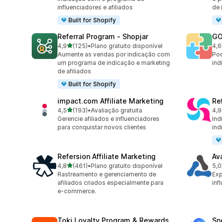
influenciadores e afiliados
de 
Built for Shopify
Referral Program ‑ Shopjar
GO
de 5 estrelas
4,9
(125)
•
Plano gratuito disponível
4,6
125 avaliações ao todo
882
Aumente as vendas por indicação com
Pod
um programa de indicação e marketing
ind
de afiliados
Built for Shopify
impact.com Affiliate Marketing
Ref
de 5 estrelas
4,5
(193)
•
Avaliação gratuita
4,9
193 avaliações ao todo
140
Gerencie afiliados e influenciadores
Ind
para conquistar novos clientes
ind
Refersion Affiliate Marketing
Av
de 5 estrelas
4,8
(461)
•
Plano gratuito disponível
5,0
461 avaliações ao todo
22 
Rastreamento e gerenciamento de
Exp
afiliados criados especialmente para
inf
e-commerce.
Toki Loyalty Program & Rewards
Sn