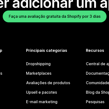
r adicionar um 
Faça uma avaliação gratuita da Shopify por 3 dias
p
Principais categorias
Recursos
Dropshipping
Central de a
os
Marketplaces
Documentaç
Avaliações de produtos
Comunidade
Upsell e pacotes
Blog da Sho
E-mail marketing
Pesquisas