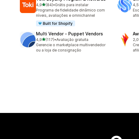
de 5 estrelas
4,9
(84)
•
Grátis para instalar
4,5
84 avaliações ao todo
194
Programa de fidelidade dinâmico com
Esc
níveis, avaliações e omnichannel
afi
Built for Shopify
Multi Vendor ‑ Puppet Vendors
Aw
de 5 estrelas
4,9
(117)
•
Avaliação gratuita
2,0
117 avaliações ao todo
31 
Gerencie o marketplace multivendedor
Cre
ou a loja de consignação
afi