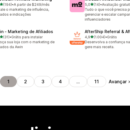
de 5 estrelas
de 5 estrelas
(194)
•
A partir de $249/mês
5,0
(14)
•
Avaliação gratui
 avaliações ao todo
14 avaliações ao todo
ale o marketing de influência,
Tudo o que você precisa p
liados e indicações
gerenciar e escalar camp
influenciadores
in ‑ Marketing de Afiliados
AfterShip Referral & Aff
de 5 estrelas
de 5 estrelas
(31)
•
Grátis para instalar
4,9
(1.004)
•
Grátis
avaliações ao todo
1004 avaliações ao todo
sça sua loja com o marketing de
Desenvolva a confiança na
liados da Awin
gere mais receita.
Avançar
1
2
3
4
…
11