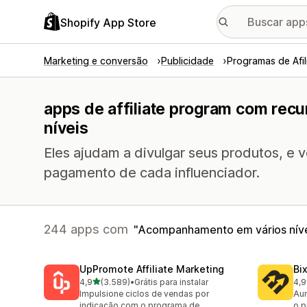
Shopify App Store
Marketing e conversão
Publicidade
Programas de Afi
apps de affiliate program com re
níveis
Eles ajudam a divulgar seus produtos, e
pagamento de cada influenciador.
244 apps com
Acompanhamento em vários nív
UpPromote Affiliate Marketing
Bi
de 5 estrelas
4,9
(3.589)
•
Grátis para instalar
4,9
3589 avaliações ao todo
123
Impulsione ciclos de vendas por
Aum
indicação com o programa de
o p