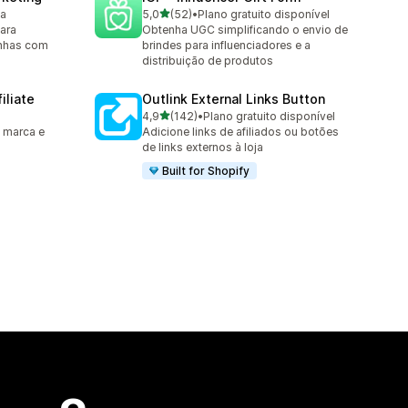
de 5 estrelas
ta
5,0
(52)
•
Plano gratuito disponível
52 avaliações ao todo
ara
Obtenha UGC simplificando o envio de
anhas com
brindes para influenciadores e a
distribuição de produtos
iliate
Outlink External Links Button
de 5 estrelas
4,9
(142)
•
Plano gratuito disponível
142 avaliações ao todo
 marca e
Adicione links de afiliados ou botões
de links externos à loja
Built for Shopify