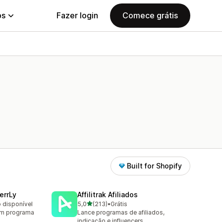
ps
Fazer login
Comece grátis
Built for Shopify
errLy
Affilitrak Afiliados
de 5 estrelas
o disponível
5,0
(213)
•
Grátis
213 avaliações ao todo
om programa
Lance programas de afiliados,
indicação e influencers