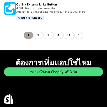
Outlink External Links Button
เต็ม 5 ดาว
4.9
(142)
•
Free plan available
ทั้งหมด 142 รีวิว
Add affiliate links or external link buttons to your store
Built for Shopify
1
2
3
4
11
ต้องการเพิ่มแอปใช่ไหม
ทดลองใช้งาน Shopify ฟรี 3 วัน