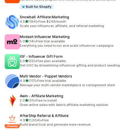
Built for Shopify
Snowball: Affiliate Marketing
เต็ม 5 ดาว
4.5
(194)
•
From $249/month
ทั้งหมด 194 รีวิว
Scale your influencer, affiliate, and referral marketing
Modash Influencer Marketing
เต็ม 5 ดาว
5.0
(14)
•
Free trial available
ทั้งหมด 14 รีวิว
Everything you need to run and scale influencer campaigns
IGF ‑ Influencer Gift Form
เต็ม 5 ดาว
5.0
(52)
•
Free plan available
ทั้งหมด 52 รีวิว
Get UGC by streamlining influencer gifting and product seeding
Multi Vendor ‑ Puppet Vendors
เต็ม 5 ดาว
4.9
(117)
•
Free trial available
ทั้งหมด 117 รีวิว
Manage your multi-vendor marketplace or consignment store
Awin ‑ Affiliate Marketing
เต็ม 5 ดาว
2.0
(31)
•
Free to install
ทั้งหมด 31 รีวิว
Grow online sales with Awin’s affiliate marketing solution
AfterShip Referral & Affiliate
เต็ม 5 ดาว
4.9
(1,004)
•
Free
ทั้งหมด 1004 รีวิว
Build brand trust and generate more revenue.