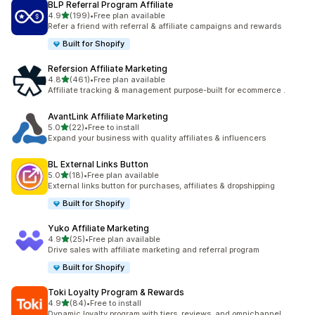
BLP Referral Program Affiliate
เต็ม 5 ดาว
4.9
(199)
•
Free plan available
ทั้งหมด 199 รีวิว
Refer a friend with referral & affiliate campaigns and rewards
Built for Shopify
Refersion Affiliate Marketing
เต็ม 5 ดาว
4.8
(461)
•
Free plan available
ทั้งหมด 461 รีวิว
Affiliate tracking & management purpose-built for ecommerce .
AvantLink Affiliate Marketing
เต็ม 5 ดาว
5.0
(22)
•
Free to install
ทั้งหมด 22 รีวิว
Expand your business with quality affiliates & influencers
BL External Links Button
เต็ม 5 ดาว
5.0
(18)
•
Free plan available
ทั้งหมด 18 รีวิว
External links button for purchases, affiliates & dropshipping
Built for Shopify
Yuko Affiliate Marketing
เต็ม 5 ดาว
4.9
(25)
•
Free plan available
ทั้งหมด 25 รีวิว
Drive sales with affiliate marketing and referral program
Built for Shopify
Toki Loyalty Program & Rewards
เต็ม 5 ดาว
4.9
(84)
•
Free to install
ทั้งหมด 84 รีวิว
Dynamic loyalty program with tiers, reviews, and omnichannel