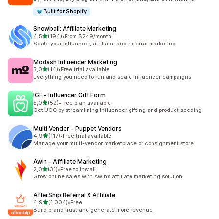
Built for Shopify
Snowball: Affiliate Marketing
5 yıldız üzerinden
4,5
(194)
•
From $249/month
toplam 194 değerlendirme
Scale your influencer, affiliate, and referral marketing
Modash Influencer Marketing
5 yıldız üzerinden
5,0
(14)
•
Free trial available
toplam 14 değerlendirme
Everything you need to run and scale influencer campaigns
IGF ‑ Influencer Gift Form
5 yıldız üzerinden
5,0
(52)
•
Free plan available
toplam 52 değerlendirme
Get UGC by streamlining influencer gifting and product seeding
Multi Vendor ‑ Puppet Vendors
5 yıldız üzerinden
4,9
(117)
•
Free trial available
toplam 117 değerlendirme
Manage your multi-vendor marketplace or consignment store
Awin ‑ Affiliate Marketing
5 yıldız üzerinden
2,0
(31)
•
Free to install
toplam 31 değerlendirme
Grow online sales with Awin’s affiliate marketing solution
AfterShip Referral & Affiliate
5 yıldız üzerinden
4,9
(1.004)
•
Free
toplam 1004 değerlendirme
Build brand trust and generate more revenue.