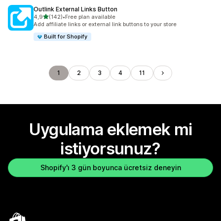
Outlink External Links Button
5 yıldız üzerinden
4,9
(142)
•
Free plan available
toplam 142 değerlendirme
Add affiliate links or external link buttons to your store
Built for Shopify
1
2
3
4
11
Uygulama eklemek mi
istiyorsunuz?
Shopify'ı 3 gün boyunca ücretsiz deneyin