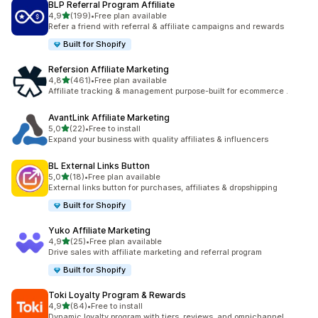
BLP Referral Program Affiliate
5 yıldız üzerinden
4,9
(199)
•
Free plan available
toplam 199 değerlendirme
Refer a friend with referral & affiliate campaigns and rewards
Built for Shopify
Refersion Affiliate Marketing
5 yıldız üzerinden
4,8
(461)
•
Free plan available
toplam 461 değerlendirme
Affiliate tracking & management purpose-built for ecommerce .
AvantLink Affiliate Marketing
5 yıldız üzerinden
5,0
(22)
•
Free to install
toplam 22 değerlendirme
Expand your business with quality affiliates & influencers
BL External Links Button
5 yıldız üzerinden
5,0
(18)
•
Free plan available
toplam 18 değerlendirme
External links button for purchases, affiliates & dropshipping
Built for Shopify
Yuko Affiliate Marketing
5 yıldız üzerinden
4,9
(25)
•
Free plan available
toplam 25 değerlendirme
Drive sales with affiliate marketing and referral program
Built for Shopify
Toki Loyalty Program & Rewards
5 yıldız üzerinden
4,9
(84)
•
Free to install
toplam 84 değerlendirme
Dynamic loyalty program with tiers, reviews, and omnichannel