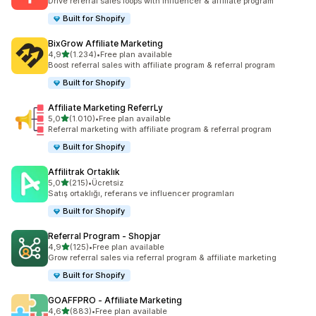
Drive referral sales loops with influencer & affiliate program
Built for Shopify
BixGrow Affiliate Marketing
5 yıldız üzerinden
4,9
(1.234)
•
Free plan available
toplam 1234 değerlendirme
Boost referral sales with affiliate program & referral program
Built for Shopify
Affiliate Marketing ReferrLy
5 yıldız üzerinden
5,0
(1.010)
•
Free plan available
toplam 1010 değerlendirme
Referral marketing with affiliate program & referral program
Built for Shopify
Affilitrak Ortaklık
5 yıldız üzerinden
5,0
(215)
•
Ücretsiz
toplam 215 değerlendirme
Satış ortaklığı, referans ve influencer programları
Built for Shopify
Referral Program ‑ Shopjar
5 yıldız üzerinden
4,9
(125)
•
Free plan available
toplam 125 değerlendirme
Grow referral sales via referral program & affiliate marketing
Built for Shopify
GOAFFPRO ‑ Affiliate Marketing
5 yıldız üzerinden
4,6
(883)
•
Free plan available
toplam 883 değerlendirme