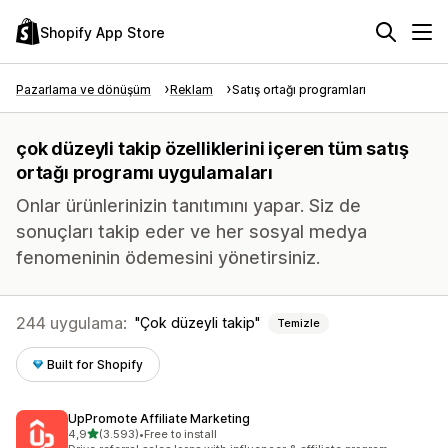
Shopify App Store
Pazarlama ve dönüşüm
Reklam
Satış ortağı programları
çok düzeyli takip özelliklerini içeren tüm satış
ortağı programı uygulamaları
Onlar ürünlerinizin tanıtımını yapar. Siz de
sonuçları takip eder ve her sosyal medya
fenomeninin ödemesini yönetirsiniz.
244 uygulama:
Çok düzeyli takip
Temizle
Built for Shopify
UpPromote Affiliate Marketing
5 yıldız üzerinden
4,9
(3.593)
•
Free to install
toplam 3593 değerlendirme