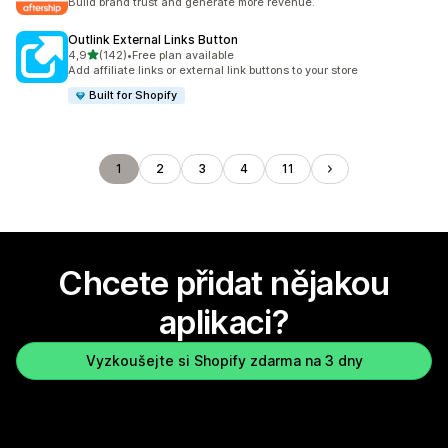
Build brand trust and generate more revenue.
Outlink External Links Button
z 5 hvězd
4,9
(142)
•
Free plan available
Celkový počet recenzí: 142
Add affiliate links or external link buttons to your store
Built for Shopify
1
2
3
4
11
Chcete přidat nějakou
aplikaci?
Vyzkoušejte si Shopify zdarma na 3 dny