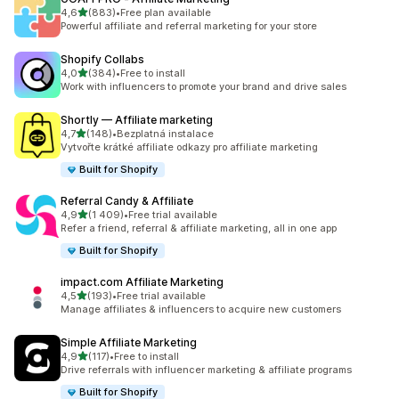
z 5 hvězd
4,6
(883)
•
Free plan available
Celkový počet recenzí: 883
Powerful affiliate and referral marketing for your store
Shopify Collabs
z 5 hvězd
4,0
(384)
•
Free to install
Celkový počet recenzí: 384
Work with influencers to promote your brand and drive sales
Shortly — Affiliate marketing
z 5 hvězd
4,7
(148)
•
Bezplatná instalace
Celkový počet recenzí: 148
Vytvořte krátké affiliate odkazy pro affiliate marketing
Built for Shopify
Referral Candy & Affiliate
z 5 hvězd
4,9
(1 409)
•
Free trial available
Celkový počet recenzí: 1409
Refer a friend, referral & affiliate marketing, all in one app
Built for Shopify
impact.com Affiliate Marketing
z 5 hvězd
4,5
(193)
•
Free trial available
Celkový počet recenzí: 193
Manage affiliates & influencers to acquire new customers
Simple Affiliate Marketing
z 5 hvězd
4,9
(117)
•
Free to install
Celkový počet recenzí: 117
Drive referrals with influencer marketing & affiliate programs
Built for Shopify