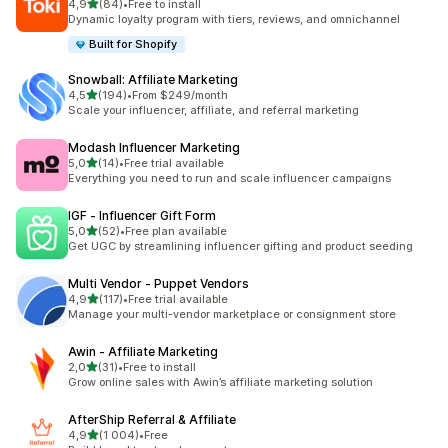
z 5 hvězd
4,9
(84)
•
Free to install
Celkový počet recenzí: 84
Dynamic loyalty program with tiers, reviews, and omnichannel
Built for Shopify
Snowball: Affiliate Marketing
z 5 hvězd
4,5
(194)
•
From $249/month
Celkový počet recenzí: 194
Scale your influencer, affiliate, and referral marketing
Modash Influencer Marketing
z 5 hvězd
5,0
(14)
•
Free trial available
Celkový počet recenzí: 14
Everything you need to run and scale influencer campaigns
IGF ‑ Influencer Gift Form
z 5 hvězd
5,0
(52)
•
Free plan available
Celkový počet recenzí: 52
Get UGC by streamlining influencer gifting and product seeding
Multi Vendor ‑ Puppet Vendors
z 5 hvězd
4,9
(117)
•
Free trial available
Celkový počet recenzí: 117
Manage your multi-vendor marketplace or consignment store
Awin ‑ Affiliate Marketing
z 5 hvězd
2,0
(31)
•
Free to install
Celkový počet recenzí: 31
Grow online sales with Awin’s affiliate marketing solution
AfterShip Referral & Affiliate
z 5 hvězd
4,9
(1 004)
•
Free
Celkový počet recenzí: 1004