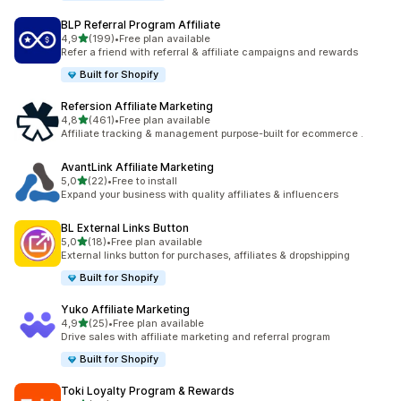
BLP Referral Program Affiliate
z 5 hvězd
4,9
(199)
•
Free plan available
Celkový počet recenzí: 199
Refer a friend with referral & affiliate campaigns and rewards
Built for Shopify
Refersion Affiliate Marketing
z 5 hvězd
4,8
(461)
•
Free plan available
Celkový počet recenzí: 461
Affiliate tracking & management purpose-built for ecommerce .
AvantLink Affiliate Marketing
z 5 hvězd
5,0
(22)
•
Free to install
Celkový počet recenzí: 22
Expand your business with quality affiliates & influencers
BL External Links Button
z 5 hvězd
5,0
(18)
•
Free plan available
Celkový počet recenzí: 18
External links button for purchases, affiliates & dropshipping
Built for Shopify
Yuko Affiliate Marketing
z 5 hvězd
4,9
(25)
•
Free plan available
Celkový počet recenzí: 25
Drive sales with affiliate marketing and referral program
Built for Shopify
Toki Loyalty Program & Rewards