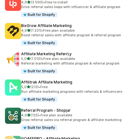
z 5 hvězd
4,9
(3 590)
•
Free to install
Celkový počet recenzí: 3590
Drive referral sales loops with influencer & affiliate program
Built for Shopify
BixGrow Affiliate Marketing
z 5 hvězd
4,9
(1 231)
•
Free plan available
Celkový počet recenzí: 1231
Boost referral sales with affiliate program & referral program
Built for Shopify
Affiliate Marketing ReferrLy
z 5 hvězd
5,0
(1 010)
•
Free plan available
Celkový počet recenzí: 1010
Referral marketing with affiliate program & referral program
Built for Shopify
Affilitrak Affiliate Marketing
z 5 hvězd
5,0
(213)
•
Free
Celkový počet recenzí: 213
Run affiliate marketing programs with referrals & influencers
Built for Shopify
Referral Program ‑ Shopjar
z 5 hvězd
4,9
(125)
•
Free plan available
Celkový počet recenzí: 125
Grow referral sales via referral program & affiliate marketing
Built for Shopify
GOAFFPRO ‑ Affiliate Marketing