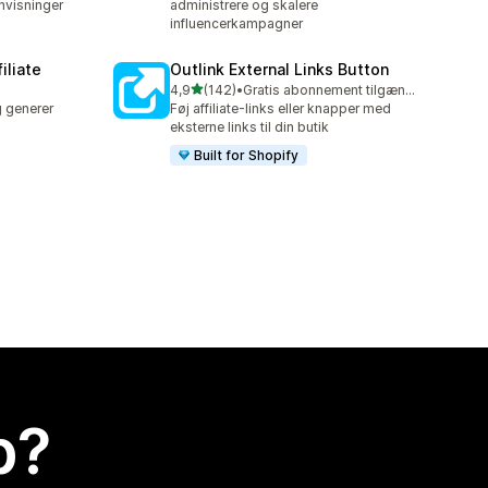
envisninger
administrere og skalere
influencerkampagner
iliate
Outlink External Links Button
ud af 5 stjerner
4,9
(142)
•
Gratis abonnement tilgængeligt
142 anmeldelser i alt
og generer
Føj affiliate-links eller knapper med
eksterne links til din butik
Built for Shopify
p?