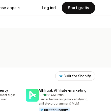
se apps
Log ind
Start gratis
Built for Shopify
errLy
Affilitrak Affiliate‑marketing
ud af 5 stjerner
Gratis abonnement tilgængeligt
5,0
(214)
•
Gratis
214 anmeldelser i alt
g med
Lancér henvisningsmarkedsføring,
affiliate-programmer & MLM
Built for Shopify