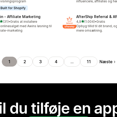
visningsprogram
influencere, affiliates og h
Built for Shopify
in ‑ Affiliate Marketing
AfterShip Referral & Aff
ud af 5 stjerner
ud af 5 stjerner
(31)
•
Gratis at installere
4,9
(1.004)
•
Gratis
anmeldelser i alt
1004 anmeldelser i alt
onlinesalget med Awins løsning til
Opbyg tillid til dit brand, 
iliate-marketing
mere omsætning.
Næste
1
2
3
4
…
11
il du tilføje en ap