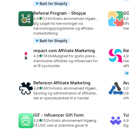
Built for Shopify
Referral Program ‑ Shopjar
GO
ud af 5 stjerner
4,9
(124)
•
Gratis abonnement tilgængeligt
4,6
124 anmeldelser i alt
880
Øg salget fra henvisninger via
Eff
henvisningsprogrammer og affiliate-
hen
markedsføring
Built for Shopify
impact.com Affiliate Marketing
Ref
ud af 5 stjerner
4,5
(193)
•
Mulighed for gratis prøveperiode
4,9
193 anmeldelser i alt
140
Administrer affiliates og influencers for
Hen
at få nye kunder
aff
Refersion Affiliate Marketing
Av
ud af 5 stjerner
4,8
(461)
•
Gratis abonnement tilgængeligt
5,0
461 anmeldelser i alt
22 
Sporing og administration af affiliates,
Udv
der er specialudviklet til e-handel .
inf
IGF ‑ Influencer Gift Form
Yu
ud af 5 stjerner
5,0
(52)
•
Gratis abonnement tilgængeligt
4,9
52 anmeldelser i alt
25 
Få UGC ved at strømline gaver til
Øg 