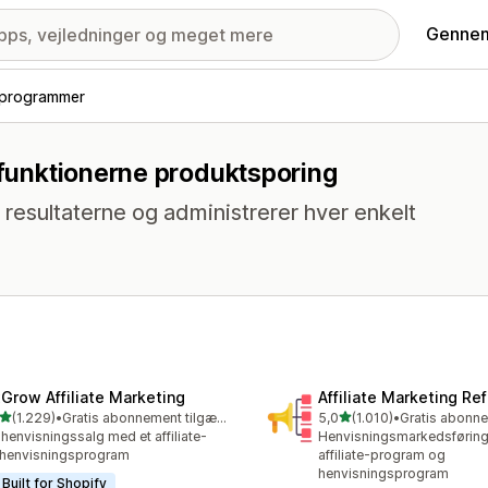
Gennem
e-programmer
d funktionerne produktsporing
resultaterne og administrerer hver enkelt
xGrow Affiliate Marketing
Affiliate Marketing Ref
ud af 5 stjerner
ud af 5 stjerner
(1.229)
•
Gratis abonnement tilgængeligt
5,0
(1.010)
•
9 anmeldelser i alt
1010 anmeldelser i alt
henvisningssalg med et affiliate-
Henvisningsmarkedsførin
henvisningsprogram
affiliate-program og
henvisningsprogram
Built for Shopify