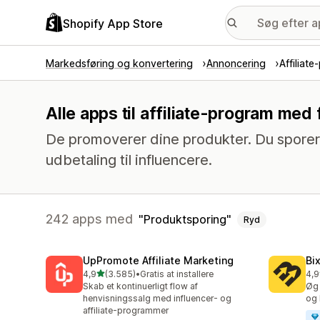
Shopify App Store
Markedsføring og konvertering
Annoncering
Affiliat
Alle apps til affiliate-program me
De promoverer dine produkter. Du sporer 
udbetaling til influencere.
242 apps med
Produktsporing
Ryd
UpPromote Affiliate Marketing
Bi
ud af 5 stjerner
4,9
(3.585)
•
Gratis at installere
4,9
3585 anmeldelser i alt
122
Skab et kontinuerligt flow af
Øg 
henvisningssalg med influencer- og
og 
affiliate-programmer