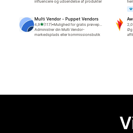
influencere og udsendelse af produkter
hen
Multi Vendor ‑ Puppet Vendors
Aw
ud af 5 stjerner
4,9
(117)
•
Mulighed for gratis prøveperiode
2,0
117 anmeldelser i alt
31 
Administrer din Multi Vendor-
Øg 
markedsplads eller kommissionsbutik
aff
V