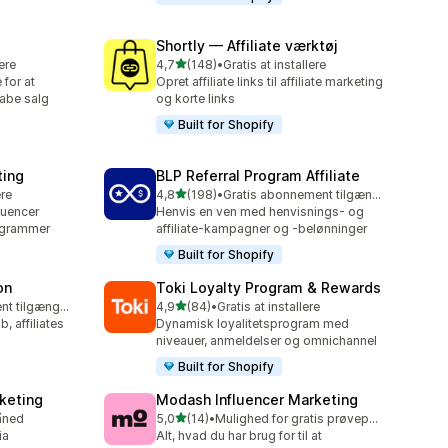
Shortly — Affiliate værktøj
ud af 5 stjerner
lere
4,7
(148)
•
Gratis at installere
148 anmeldelser i alt
for at
Opret affiliate links til affiliate marketing
abe salg
og korte links
Built for Shopify
ting
BLP Referral Program Affiliate
ud af 5 stjerner
ere
4,8
(198)
•
Gratis abonnement tilgængeligt
198 anmeldelser i alt
luencer
Henvis en ven med henvisnings- og
rogrammer
affiliate-kampagner og -belønninger
Built for Shopify
on
Toki Loyalty Program & Rewards
ud af 5 stjerner
Gratis abonnement tilgængeligt
4,9
(84)
•
Gratis at installere
84 anmeldelser i alt
b, affiliates
Dynamisk loyalitetsprogram med
niveauer, anmeldelser og omnichannel
Built for Shopify
rketing
Modash Influencer Marketing
ud af 5 stjerner
åned
5,0
(14)
•
Mulighed for gratis prøveperiode
14 anmeldelser i alt
ia
Alt, hvad du har brug for til at