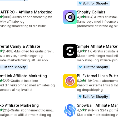
Built for Shopify
AFFPRO ‑ Affiliate Marketing
Shopify Collabs
ud af 5 stjerner
ud af 5 stjerner
(880)
•
Gratis abonnement tilgængeligt
4,0
(384)
•
Gratis at instal
 anmeldelser i alt
384 anmeldelser i alt
ektiv affiliate- og
Samarbejd med influencere 
visningsmarketing til din butik
promovere dit brand og sk
erral Candy & Affiliate
Simple Affiliate Marke
ud af 5 stjerner
ud af 5 stjerner
(1.408)
•
Mulighed for gratis prøveperiode
4,9
(117)
•
Gratis at install
8 anmeldelser i alt
117 anmeldelser i alt
vis en ven, henvisnings- og
Skab henvisninger med inf
iliate-markedsføring, alt i én app
marketing- og affiliate-p
Built for Shopify
Built for Shopify
antLink Affiliate Marketing
BL External Links Butt
ud af 5 stjerner
ud af 5 stjerner
(22)
•
Gratis at installere
5,0
(18)
•
anmeldelser i alt
18 anmeldelser i alt
id din virksomhed med affiliates og
Knap til eksterne links til kø
luencere af høj kvalitet
og dropshipping
Built for Shopify
ko Affiliate Marketing
Snowball: Affiliate Ma
ud af 5 stjerner
ud af 5 stjerner
(25)
•
Gratis abonnement tilgængeligt
4,5
(194)
•
Fra $249 pr. m
anmeldelser i alt
194 anmeldelser i alt
salget med affiliate-marketing og
Skaler din markedsføring v