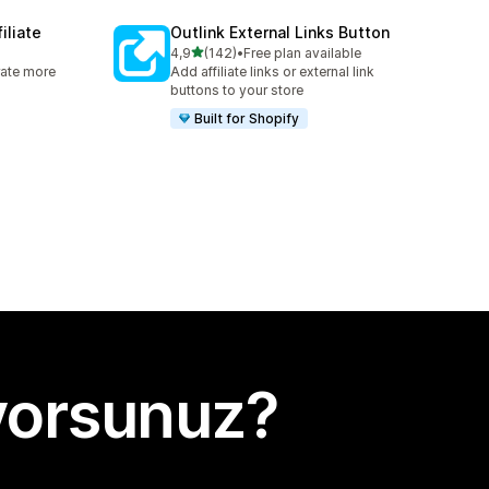
iliate
Outlink External Links Button
5 yıldız üzerinden
4,9
(142)
•
Free plan available
e
toplam 142 değerlendirme
rate more
Add affiliate links or external link
buttons to your store
Built for Shopify
yorsunuz?