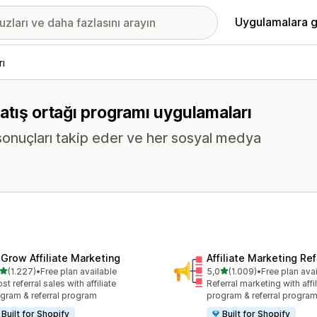
Uygulamalara g
rı
 satış ortağı programı uygulamaları
e sonuçları takip eder ve her sosyal medya
xGrow Affiliate Marketing
Affiliate Marketing Ref
5 yıldız üzerinden
5 yıldız üzerinden
(1.227)
•
Free plan available
5,0
(1.009)
•
Free plan ava
lam 1227 değerlendirme
toplam 1009 değerlendirm
st referral sales with affiliate
Referral marketing with affil
gram & referral program
program & referral progra
Built for Shopify
Built for Shopify