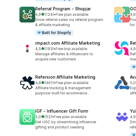
Referral Program ‑ Shopjar
GO
5 yıldız üzerinden
4,9
(124)
•
Free plan available
4,6
toplam 124 değerlendirme
top
Grow referral sales via referral program
Pow
& affiliate marketing
for
Built for Shopify
impact.com Affiliate Marketing
Ref
5 yıldız üzerinden
4,5
(193)
•
Free trial available
4,9
toplam 193 değerlendirme
top
Manage affiliates & influencers to
Refe
acquire new customers
mar
Refersion Affiliate Marketing
Av
5 yıldız üzerinden
4,8
(461)
•
Free plan available
5,0
toplam 461 değerlendirme
top
Affiliate tracking & management
Exp
purpose-built for ecommerce .
aff
IGF ‑ Influencer Gift Form
Yu
5 yıldız üzerinden
5,0
(52)
•
Free plan available
4,9
toplam 52 değerlendirme
top
Get UGC by streamlining influencer
Dri
gifting and product seeding
ref