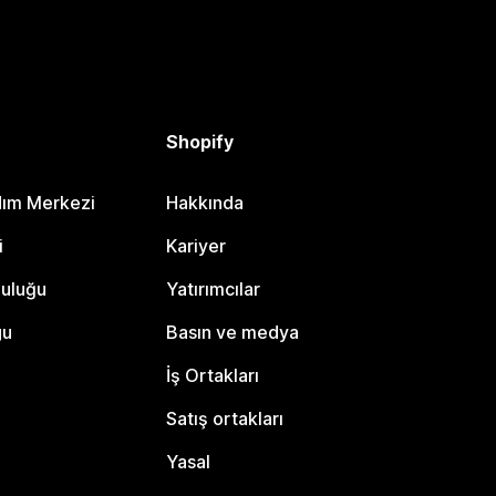
Shopify
dım Merkezi
Hakkında
i
Kariyer
luluğu
Yatırımcılar
gu
Basın ve medya
İş Ortakları
Satış ortakları
Yasal