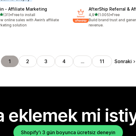
in ‑ Affiliate Marketing
AfterShip Referral & Aff
5 yıldız üzerinden
5 yıldız üzerinden
(31)
•
Free to install
4,9
(1.005)
•
Free
lam 31 değerlendirme
toplam 1005 değerlendirm
w online sales with Awin’s affiliate
Build brand trust and gene
keting solution
revenue.
Sonraki
1
2
3
4
…
11
 eklemek mi isti
Shopify'ı 3 gün boyunca ücretsiz deneyin