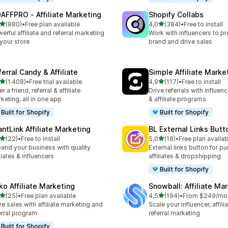
AFFPRO ‑ Affiliate Marketing
Shopify Collabs
5 yıldız üzerinden
5 yıldız üzerinden
(880)
•
Free plan available
4,0
(384)
•
Free to install
lam 880 değerlendirme
toplam 384 değerlendirme
erful affiliate and referral marketing
Work with influencers to p
 your store
brand and drive sales
erral Candy & Affiliate
Simple Affiliate Marke
5 yıldız üzerinden
5 yıldız üzerinden
(1.408)
•
Free trial available
4,9
(117)
•
Free to install
lam 1408 değerlendirme
toplam 117 değerlendirme
r a friend, referral & affiliate
Drive referrals with influen
keting, all in one app
& affiliate programs
Built for Shopify
Built for Shopify
antLink Affiliate Marketing
BL External Links Butt
5 yıldız üzerinden
5 yıldız üzerinden
(22)
•
Free to install
5,0
(18)
•
Free plan availab
lam 22 değerlendirme
toplam 18 değerlendirme
and your business with quality
External links button for p
iliates & influencers
affiliates & dropshipping
Built for Shopify
ko Affiliate Marketing
Snowball: Affiliate Ma
5 yıldız üzerinden
5 yıldız üzerinden
(25)
•
Free plan available
4,5
(194)
•
From $249/mo
lam 25 değerlendirme
toplam 194 değerlendirme
ve sales with affiliate marketing and
Scale your influencer, affili
erral program
referral marketing
Built for Shopify