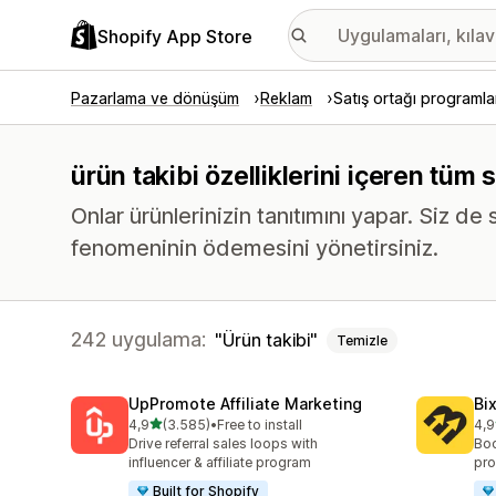
Shopify App Store
Pazarlama ve dönüşüm
Reklam
Satış ortağı programla
ürün takibi özelliklerini içeren tüm
Onlar ürünlerinizin tanıtımını yapar. Siz d
fenomeninin ödemesini yönetirsiniz.
242 uygulama:
Ürün takibi
Temizle
UpPromote Affiliate Marketing
Bi
5 yıldız üzerinden
4,9
(3.585)
•
Free to install
4,9
toplam 3585 değerlendirme
top
Drive referral sales loops with
Boo
influencer & affiliate program
pro
Built for Shopify