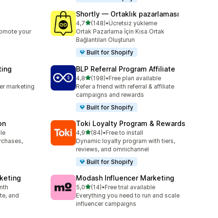
Shortly — Ortaklık pazarlaması
5 yıldız üzerinden
4,7
(148)
•
Ücretsiz yükleme
toplam 148 değerlendirme
romote your
Ortak Pazarlama İçin Kısa Ortak
Bağlantıları Oluşturun
Built for Shopify
ting
BLP Referral Program Affiliate
5 yıldız üzerinden
4,8
(198)
•
Free plan available
toplam 198 değerlendirme
cer marketing
Refer a friend with referral & affiliate
campaigns and rewards
Built for Shopify
on
Toki Loyalty Program & Rewards
5 yıldız üzerinden
le
4,9
(84)
•
Free to install
toplam 84 değerlendirme
urchases,
Dynamic loyalty program with tiers,
reviews, and omnichannel
Built for Shopify
rketing
Modash Influencer Marketing
5 yıldız üzerinden
nth
5,0
(14)
•
Free trial available
toplam 14 değerlendirme
ate, and
Everything you need to run and scale
influencer campaigns