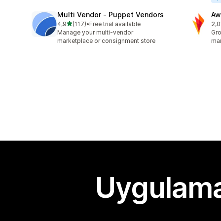
Multi Vendor ‑ Puppet Vendors
Aw
5 yıldız üzerinden
4,9
(117)
•
Free trial available
2,0
toplam 117 değerlendirme
top
Manage your multi-vendor
Gro
marketplace or consignment store
mar
Uygulama