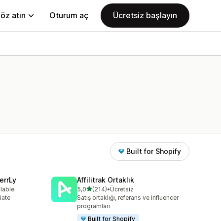
öz atın
Oturum aç
Ücretsiz başlayın
Built for Shopify
errLy
Affilitrak Ortaklık
5 yıldız üzerinden
ilable
5,0
(214)
•
Ücretsiz
e
toplam 214 değerlendirme
iate
Satış ortaklığı, referans ve influencer
m
programları
Built for Shopify