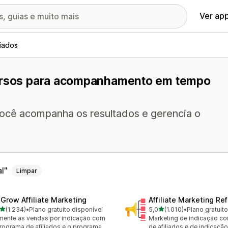
Ver ap
liados
cursos para acompanhamento em tempo
 você acompanha os resultados e gerencia o
l
Limpar
xGrow Affiliate Marketing
Affiliate Marketing Ref
de 5 estrelas
de 5 estrelas
(1.234)
•
Plano gratuito disponível
5,0
(1.010)
•
Plano gratuit
4 avaliações ao todo
1010 avaliações ao todo
ente as vendas por indicação com
Marketing de indicação c
rograma de afiliados e o programa
de afiliados e de indicação