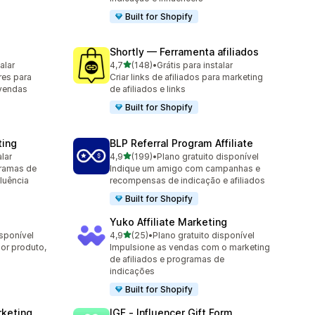
Built for Shopify
Shortly — Ferramenta afiliados
de 5 estrelas
alar
4,7
(148)
•
Grátis para instalar
148 avaliações ao todo
res para
Criar links de afiliados para marketing
 vendas
de afiliados e links
Built for Shopify
ting
BLP Referral Program Affiliate
de 5 estrelas
alar
4,9
(199)
•
Plano gratuito disponível
199 avaliações ao todo
ramas de
Indique um amigo com campanhas e
fluência
recompensas de indicação e afiliados
Built for Shopify
Yuko Affiliate Marketing
de 5 estrelas
isponível
4,9
(25)
•
Plano gratuito disponível
25 avaliações ao todo
or produto,
Impulsione as vendas com o marketing
de afiliados e programas de
indicações
Built for Shopify
rketing
IGF ‑ Influencer Gift Form