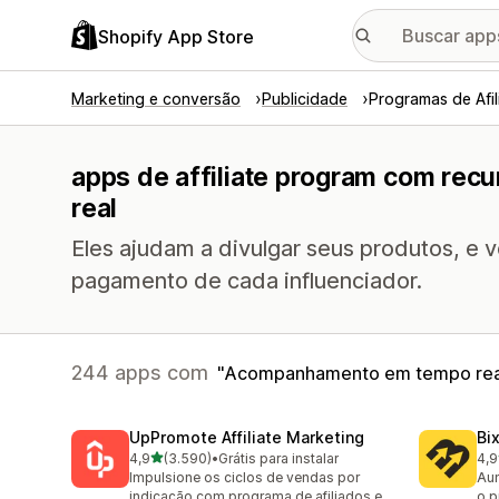
Shopify App Store
Marketing e conversão
Publicidade
Programas de Afi
apps de affiliate program com re
real
Eles ajudam a divulgar seus produtos, e
pagamento de cada influenciador.
244 apps com
Acompanhamento em tempo rea
UpPromote Affiliate Marketing
Bi
de 5 estrelas
4,9
(3.590)
•
Grátis para instalar
4,9
3590 avaliações ao todo
123
Impulsione os ciclos de vendas por
Aum
indicação com programa de afiliados e
o p