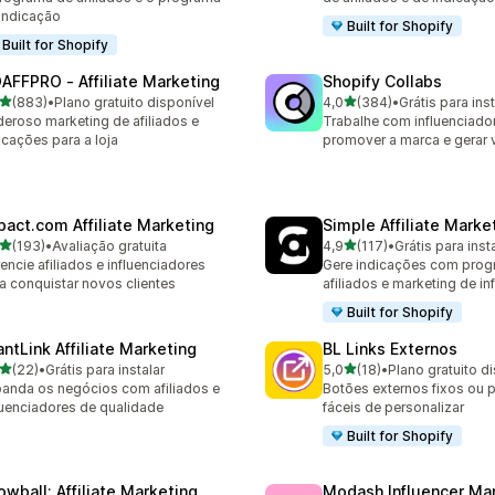
indicação
Built for Shopify
Built for Shopify
AFFPRO ‑ Affiliate Marketing
Shopify Collabs
de 5 estrelas
de 5 estrelas
(883)
•
Plano gratuito disponível
4,0
(384)
•
Grátis para inst
 avaliações ao todo
384 avaliações ao todo
eroso marketing de afiliados e
Trabalhe com influenciado
icações para a loja
promover a marca e gerar
pact.com Affiliate Marketing
Simple Affiliate Marke
de 5 estrelas
de 5 estrelas
(193)
•
Avaliação gratuita
4,9
(117)
•
Grátis para inst
 avaliações ao todo
117 avaliações ao todo
encie afiliados e influenciadores
Gere indicações com prog
a conquistar novos clientes
afiliados e marketing de in
Built for Shopify
antLink Affiliate Marketing
BL Links Externos
de 5 estrelas
de 5 estrelas
(22)
•
Grátis para instalar
5,0
(18)
•
Plano gratuito d
avaliações ao todo
18 avaliações ao todo
anda os negócios com afiliados e
Botões externos fixos ou p
luenciadores de qualidade
fáceis de personalizar
Built for Shopify
owball: Affiliate Marketing
Modash Influencer Ma