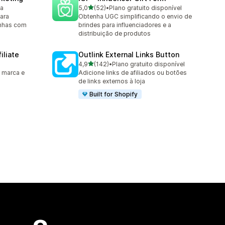
de 5 estrelas
ta
5,0
(52)
•
Plano gratuito disponível
52 avaliações ao todo
ara
Obtenha UGC simplificando o envio de
anhas com
brindes para influenciadores e a
distribuição de produtos
iliate
Outlink External Links Button
de 5 estrelas
4,9
(142)
•
Plano gratuito disponível
142 avaliações ao todo
 marca e
Adicione links de afiliados ou botões
de links externos à loja
Built for Shopify