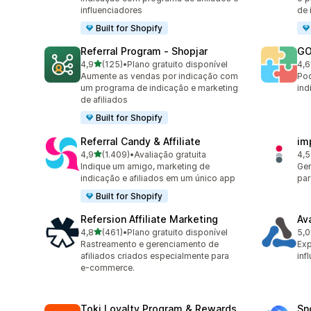
influenciadores
de 
Built for Shopify
Referral Program ‑ Shopjar
GO
de 5 estrelas
4,9
(125)
•
Plano gratuito disponível
4,6
125 avaliações ao todo
883
Aumente as vendas por indicação com
Pod
um programa de indicação e marketing
ind
de afiliados
Built for Shopify
Referral Candy & Affiliate
im
de 5 estrelas
4,9
(1.409)
•
Avaliação gratuita
4,5
1409 avaliações ao todo
193
Indique um amigo, marketing de
Ger
indicação e afiliados em um único app
par
Built for Shopify
Refersion Affiliate Marketing
Av
de 5 estrelas
4,8
(461)
•
Plano gratuito disponível
5,0
461 avaliações ao todo
22 
Rastreamento e gerenciamento de
Exp
afiliados criados especialmente para
inf
e-commerce.
Toki Loyalty Program & Rewards
Sn