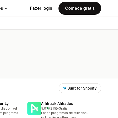
ps
Fazer login
Comece grátis
Built for Shopify
errLy
Affilitrak Afiliados
de 5 estrelas
o disponível
5,0
(215)
•
Grátis
215 avaliações ao todo
om programa
Lance programas de afiliados,
indicação e influencers