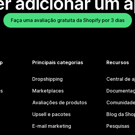
r adicionar um 
Faça uma avaliação gratuita da Shopify por 3 dias
p
Principais categorias
Recursos
Dropshipping
Central de a
os
Marketplaces
Documentaç
Avaliações de produtos
Comunidade
Upsell e pacotes
Blog da Sho
E-mail marketing
Pesquisas