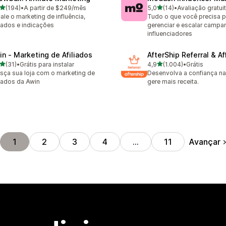
de 5 estrelas
de 5 estrelas
(194)
•
A partir de $249/mês
5,0
(14)
•
Avaliação gratui
 avaliações ao todo
14 avaliações ao todo
ale o marketing de influência,
Tudo o que você precisa p
liados e indicações
gerenciar e escalar camp
influenciadores
in ‑ Marketing de Afiliados
AfterShip Referral & Aff
de 5 estrelas
de 5 estrelas
(31)
•
Grátis para instalar
4,9
(1.004)
•
Grátis
avaliações ao todo
1004 avaliações ao todo
sça sua loja com o marketing de
Desenvolva a confiança na
liados da Awin
gere mais receita.
Avançar
1
2
3
4
…
11