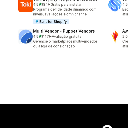
de 5 estrelas
4,9
(84)
•
Grátis para instalar
4,5
84 avaliações ao todo
194
Programa de fidelidade dinâmico com
Esc
níveis, avaliações e omnichannel
afi
Built for Shopify
Multi Vendor ‑ Puppet Vendors
Aw
de 5 estrelas
4,9
(117)
•
Avaliação gratuita
2,0
117 avaliações ao todo
31 
Gerencie o marketplace multivendedor
Cre
ou a loja de consignação
afi