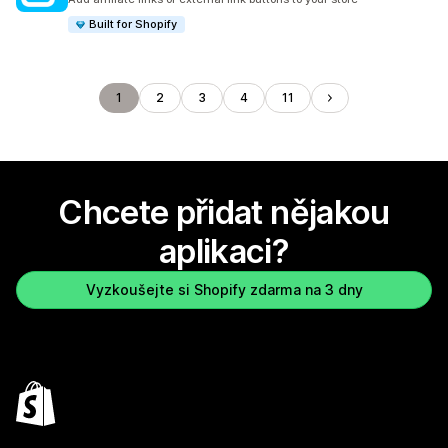
Built for Shopify
1
2
3
4
11
Chcete přidat nějakou
aplikaci?
Vyzkoušejte si Shopify zdarma na 3 dny