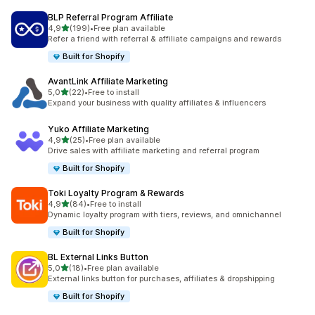
BLP Referral Program Affiliate
z 5 hvězd
4,9
(199)
•
Free plan available
Celkový počet recenzí: 199
Refer a friend with referral & affiliate campaigns and rewards
Built for Shopify
AvantLink Affiliate Marketing
z 5 hvězd
5,0
(22)
•
Free to install
Celkový počet recenzí: 22
Expand your business with quality affiliates & influencers
Yuko Affiliate Marketing
z 5 hvězd
4,9
(25)
•
Free plan available
Celkový počet recenzí: 25
Drive sales with affiliate marketing and referral program
Built for Shopify
Toki Loyalty Program & Rewards
z 5 hvězd
4,9
(84)
•
Free to install
Celkový počet recenzí: 84
Dynamic loyalty program with tiers, reviews, and omnichannel
Built for Shopify
BL External Links Button
z 5 hvězd
5,0
(18)
•
Free plan available
Celkový počet recenzí: 18
External links button for purchases, affiliates & dropshipping
Built for Shopify