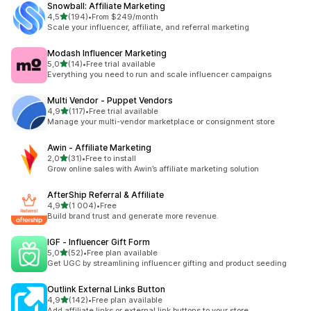
Snowball: Affiliate Marketing
z 5 hvězd
4,5
(194)
•
From $249/month
Celkový počet recenzí: 194
Scale your influencer, affiliate, and referral marketing
Modash Influencer Marketing
z 5 hvězd
5,0
(14)
•
Free trial available
Celkový počet recenzí: 14
Everything you need to run and scale influencer campaigns
Multi Vendor ‑ Puppet Vendors
z 5 hvězd
4,9
(117)
•
Free trial available
Celkový počet recenzí: 117
Manage your multi-vendor marketplace or consignment store
Awin ‑ Affiliate Marketing
z 5 hvězd
2,0
(31)
•
Free to install
Celkový počet recenzí: 31
Grow online sales with Awin’s affiliate marketing solution
AfterShip Referral & Affiliate
z 5 hvězd
4,9
(1 004)
•
Free
Celkový počet recenzí: 1004
Build brand trust and generate more revenue.
IGF ‑ Influencer Gift Form
z 5 hvězd
5,0
(52)
•
Free plan available
Celkový počet recenzí: 52
Get UGC by streamlining influencer gifting and product seeding
Outlink External Links Button
z 5 hvězd
4,9
(142)
•
Free plan available
Celkový počet recenzí: 142
Add affiliate links or external link buttons to your store