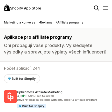
Shopify App Store
Marketing a konverze
Reklama
Affiliate programy
Aplikace pro affiliate programy
Oni propagují vaše produkty. Vy sledujete
výsledky a spravujete výplaty všech influencerů.
Počet aplikací: 244
Built for Shopify
UpPromote Affiliate Marketing
z 5 hvězd
4,9
(3 591)
•
Free to install
Celkový počet recenzí: 3591
Drive referral sales loops with influencer & affiliate program
Built for Shopify