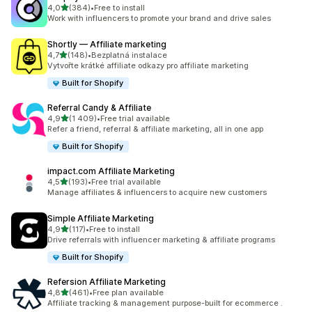
z 5 hvězd
4,0
(384)
•
Free to install
Celkový počet recenzí: 384
Work with influencers to promote your brand and drive sales
Shortly — Affiliate marketing
z 5 hvězd
4,7
(148)
•
Bezplatná instalace
Celkový počet recenzí: 148
Vytvořte krátké affiliate odkazy pro affiliate marketing
Built for Shopify
Referral Candy & Affiliate
z 5 hvězd
4,9
(1 409)
•
Free trial available
Celkový počet recenzí: 1409
Refer a friend, referral & affiliate marketing, all in one app
Built for Shopify
impact.com Affiliate Marketing
z 5 hvězd
4,5
(193)
•
Free trial available
Celkový počet recenzí: 193
Manage affiliates & influencers to acquire new customers
Simple Affiliate Marketing
z 5 hvězd
4,9
(117)
•
Free to install
Celkový počet recenzí: 117
Drive referrals with influencer marketing & affiliate programs
Built for Shopify
Refersion Affiliate Marketing
z 5 hvězd
4,8
(461)
•
Free plan available
Celkový počet recenzí: 461
Affiliate tracking & management purpose-built for ecommerce .