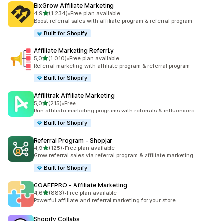
BixGrow Affiliate Marketing
z 5 hvězd
4,9
(1 234)
•
Free plan available
Celkový počet recenzí: 1234
Boost referral sales with affiliate program & referral program
Built for Shopify
Affiliate Marketing ReferrLy
z 5 hvězd
5,0
(1 010)
•
Free plan available
Celkový počet recenzí: 1010
Referral marketing with affiliate program & referral program
Built for Shopify
Affilitrak Affiliate Marketing
z 5 hvězd
5,0
(215)
•
Free
Celkový počet recenzí: 215
Run affiliate marketing programs with referrals & influencers
Built for Shopify
Referral Program ‑ Shopjar
z 5 hvězd
4,9
(125)
•
Free plan available
Celkový počet recenzí: 125
Grow referral sales via referral program & affiliate marketing
Built for Shopify
GOAFFPRO ‑ Affiliate Marketing
z 5 hvězd
4,6
(883)
•
Free plan available
Celkový počet recenzí: 883
Powerful affiliate and referral marketing for your store
Shopify Collabs