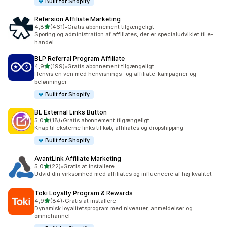
Built for Shopify
Refersion Affiliate Marketing
ud af 5 stjerner
4,8
(461)
•
Gratis abonnement tilgængeligt
461 anmeldelser i alt
Sporing og administration af affiliates, der er specialudviklet til e-
handel .
BLP Referral Program Affiliate
ud af 5 stjerner
4,9
(199)
•
Gratis abonnement tilgængeligt
199 anmeldelser i alt
Henvis en ven med henvisnings- og affiliate-kampagner og -
belønninger
Built for Shopify
BL External Links Button
ud af 5 stjerner
5,0
(18)
•
Gratis abonnement tilgængeligt
18 anmeldelser i alt
Knap til eksterne links til køb, affiliates og dropshipping
Built for Shopify
AvantLink Affiliate Marketing
ud af 5 stjerner
5,0
(22)
•
Gratis at installere
22 anmeldelser i alt
Udvid din virksomhed med affiliates og influencere af høj kvalitet
Toki Loyalty Program & Rewards
ud af 5 stjerner
4,9
(84)
•
Gratis at installere
84 anmeldelser i alt
Dynamisk loyalitetsprogram med niveauer, anmeldelser og
omnichannel