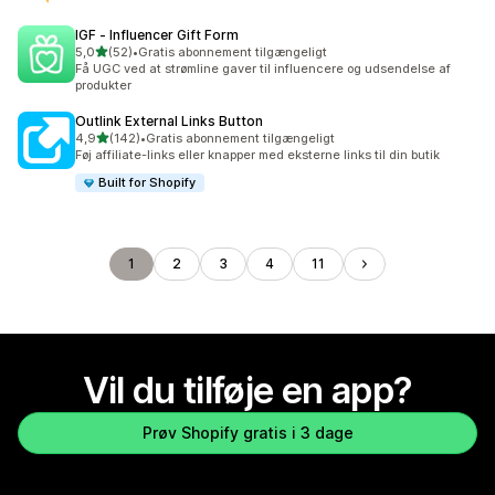
IGF ‑ Influencer Gift Form
ud af 5 stjerner
5,0
(52)
•
Gratis abonnement tilgængeligt
52 anmeldelser i alt
Få UGC ved at strømline gaver til influencere og udsendelse af
produkter
Outlink External Links Button
ud af 5 stjerner
4,9
(142)
•
Gratis abonnement tilgængeligt
142 anmeldelser i alt
Føj affiliate-links eller knapper med eksterne links til din butik
Built for Shopify
1
2
3
4
11
Vil du tilføje en app?
Prøv Shopify gratis i 3 dage