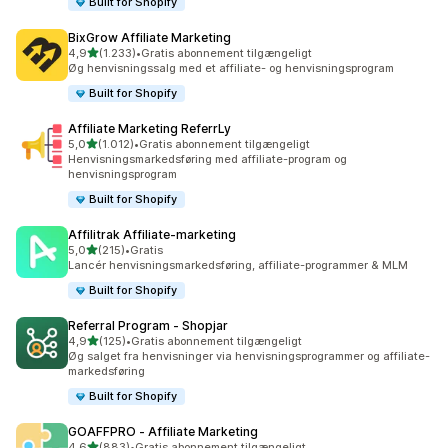
Built for Shopify
BixGrow Affiliate Marketing
ud af 5 stjerner
4,9
(1.233)
•
Gratis abonnement tilgængeligt
1233 anmeldelser i alt
Øg henvisningssalg med et affiliate- og henvisningsprogram
Built for Shopify
Affiliate Marketing ReferrLy
ud af 5 stjerner
5,0
(1.012)
•
Gratis abonnement tilgængeligt
1012 anmeldelser i alt
Henvisningsmarkedsføring med affiliate-program og
henvisningsprogram
Built for Shopify
Affilitrak Affiliate‑marketing
ud af 5 stjerner
5,0
(215)
•
Gratis
215 anmeldelser i alt
Lancér henvisningsmarkedsføring, affiliate-programmer & MLM
Built for Shopify
Referral Program ‑ Shopjar
ud af 5 stjerner
4,9
(125)
•
Gratis abonnement tilgængeligt
125 anmeldelser i alt
Øg salget fra henvisninger via henvisningsprogrammer og affiliate-
markedsføring
Built for Shopify
GOAFFPRO ‑ Affiliate Marketing
ud af 5 stjerner
4,6
(883)
•
Gratis abonnement tilgængeligt