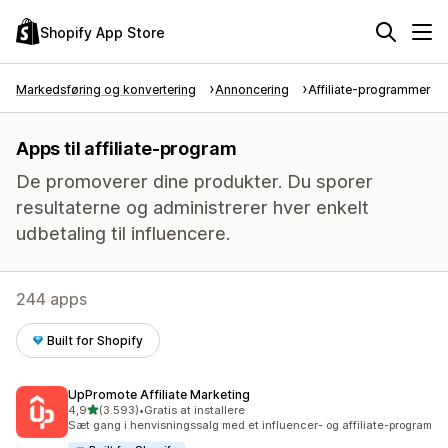
Shopify App Store
Markedsføring og konvertering
Annoncering
Affiliate-programmer
Apps til affiliate-program
De promoverer dine produkter. Du sporer
resultaterne og administrerer hver enkelt
udbetaling til influencere.
244 apps
Built for Shopify
UpPromote Affiliate Marketing
ud af 5 stjerner
4,9
(3.593)
•
Gratis at installere
3593 anmeldelser i alt
Sæt gang i henvisningssalg med et influencer- og affiliate-program