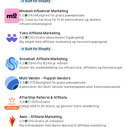
Built for Shopify
Modash Influencer Marketing
ud af 5 stjerner
5,0
(14)
•
Mulighed for gratis prøveperiode
14 anmeldelser i alt
Alt, hvad du har brug for til at administrere og skalere
influencerkampagner
Yuko Affiliate Marketing
ud af 5 stjerner
4,9
(25)
•
Gratis abonnement tilgængeligt
25 anmeldelser i alt
Øg salget med affiliate-marketing og henvisningsprogram
Built for Shopify
Snowball: Affiliate Marketing
ud af 5 stjerner
4,5
(194)
•
Fra $249 pr. måned
194 anmeldelser i alt
Skaler din markedsføring via influencere, affiliates og henvisninger
Multi Vendor ‑ Puppet Vendors
ud af 5 stjerner
4,9
(117)
•
Mulighed for gratis prøveperiode
117 anmeldelser i alt
Administrer din Multi Vendor-markedsplads eller kommissionsbutik
AfterShip Referral & Affiliate
ud af 5 stjerner
4,9
(1.005)
•
Gratis
1005 anmeldelser i alt
Opbyg tillid til dit brand, og generer mere omsætning.
Awin ‑ Affiliate Marketing
ud af 5 stjerner
2,0
(31)
•
Gratis at installere
31 anmeldelser i alt
Øg onlinesalget med Awins løsning til affiliate-marketing