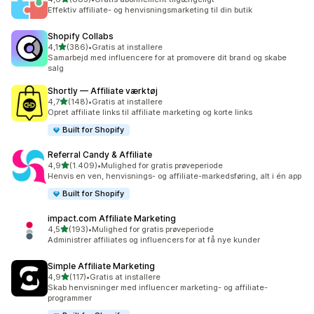
883 anmeldelser i alt
Effektiv affiliate- og henvisningsmarketing til din butik
Shopify Collabs
ud af 5 stjerner
4,1
(386)
•
Gratis at installere
386 anmeldelser i alt
Samarbejd med influencere for at promovere dit brand og skabe
salg
Shortly — Affiliate værktøj
ud af 5 stjerner
4,7
(148)
•
Gratis at installere
148 anmeldelser i alt
Opret affiliate links til affiliate marketing og korte links
Built for Shopify
Referral Candy & Affiliate
ud af 5 stjerner
4,9
(1.409)
•
Mulighed for gratis prøveperiode
1409 anmeldelser i alt
Henvis en ven, henvisnings- og affiliate-markedsføring, alt i én app
Built for Shopify
impact.com Affiliate Marketing
ud af 5 stjerner
4,5
(193)
•
Mulighed for gratis prøveperiode
193 anmeldelser i alt
Administrer affiliates og influencers for at få nye kunder
Simple Affiliate Marketing
ud af 5 stjerner
4,9
(117)
•
Gratis at installere
117 anmeldelser i alt
Skab henvisninger med influencer marketing- og affiliate-
programmer