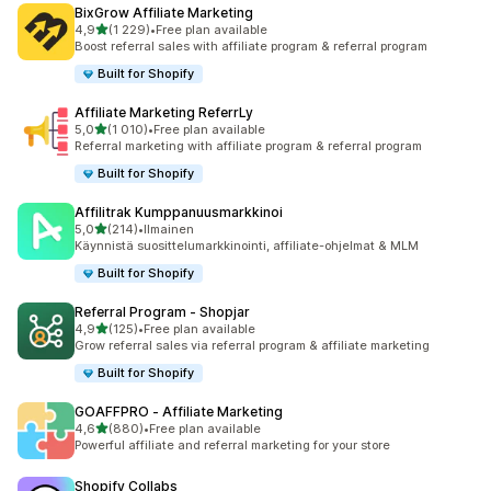
BixGrow Affiliate Marketing
/ 5 tähteä
4,9
(1 229)
•
Free plan available
1229 arvostelua yhteensä
Boost referral sales with affiliate program & referral program
Built for Shopify
Affiliate Marketing ReferrLy
/ 5 tähteä
5,0
(1 010)
•
Free plan available
1010 arvostelua yhteensä
Referral marketing with affiliate program & referral program
Built for Shopify
Affilitrak Kumppanuusmarkkinoi
/ 5 tähteä
5,0
(214)
•
Ilmainen
214 arvostelua yhteensä
Käynnistä suosittelumarkkinointi, affiliate-ohjelmat & MLM
Built for Shopify
Referral Program ‑ Shopjar
/ 5 tähteä
4,9
(125)
•
Free plan available
125 arvostelua yhteensä
Grow referral sales via referral program & affiliate marketing
Built for Shopify
GOAFFPRO ‑ Affiliate Marketing
/ 5 tähteä
4,6
(880)
•
Free plan available
880 arvostelua yhteensä
Powerful affiliate and referral marketing for your store
Shopify Collabs