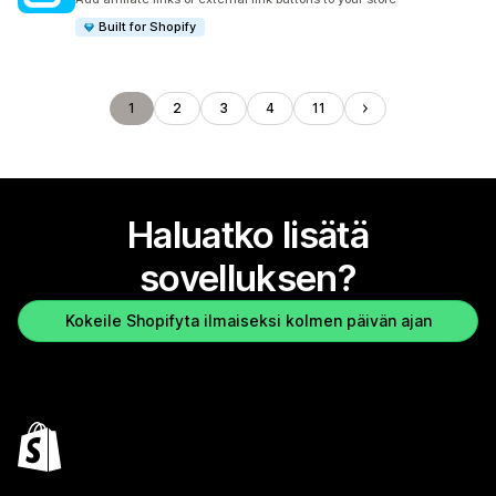
Built for Shopify
1
2
3
4
11
Haluatko lisätä
sovelluksen?
Kokeile Shopifyta ilmaiseksi kolmen päivän ajan