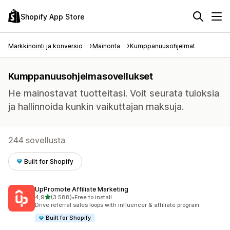
Shopify App Store
Markkinointi ja konversio
Mainonta
Kumppanuusohjelmat
Kumppanuusohjelmasovellukset
He mainostavat tuotteitasi. Voit seurata tuloksia
ja hallinnoida kunkin vaikuttajan maksuja.
244 sovellusta
Built for Shopify
UpPromote Affiliate Marketing
/ 5 tähteä
4,9
(3 588)
•
Free to install
3588 arvostelua yhteensä
Drive referral sales loops with influencer & affiliate program
Built for Shopify