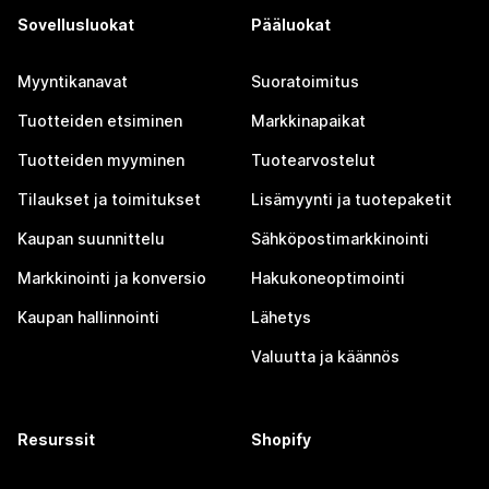
Sovellusluokat
Pääluokat
Myyntikanavat
Suoratoimitus
Tuotteiden etsiminen
Markkinapaikat
Tuotteiden myyminen
Tuotearvostelut
Tilaukset ja toimitukset
Lisämyynti ja tuotepaketit
Kaupan suunnittelu
Sähköpostimarkkinointi
Markkinointi ja konversio
Hakukoneoptimointi
Kaupan hallinnointi
Lähetys
Valuutta ja käännös
Resurssit
Shopify