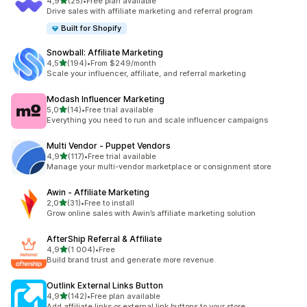
/ 5 tähteä
4,9
(25)
•
Free plan available
25 arvostelua yhteensä
Drive sales with affiliate marketing and referral program
Built for Shopify
Snowball: Affiliate Marketing
/ 5 tähteä
4,5
(194)
•
From $249/month
194 arvostelua yhteensä
Scale your influencer, affiliate, and referral marketing
Modash Influencer Marketing
/ 5 tähteä
5,0
(14)
•
Free trial available
14 arvostelua yhteensä
Everything you need to run and scale influencer campaigns
Multi Vendor ‑ Puppet Vendors
/ 5 tähteä
4,9
(117)
•
Free trial available
117 arvostelua yhteensä
Manage your multi-vendor marketplace or consignment store
Awin ‑ Affiliate Marketing
/ 5 tähteä
2,0
(31)
•
Free to install
31 arvostelua yhteensä
Grow online sales with Awin’s affiliate marketing solution
AfterShip Referral & Affiliate
/ 5 tähteä
4,9
(1 004)
•
Free
1004 arvostelua yhteensä
Build brand trust and generate more revenue.
Outlink External Links Button
/ 5 tähteä
4,9
(142)
•
Free plan available
142 arvostelua yhteensä
Add affiliate links or external link buttons to your store