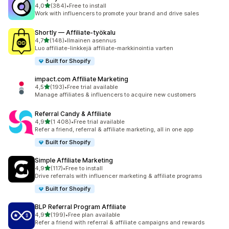
/ 5 tähteä
4,0
(384)
•
Free to install
384 arvostelua yhteensä
Work with influencers to promote your brand and drive sales
Shortly — Affiliate‑työkalu
/ 5 tähteä
4,7
(148)
•
Ilmainen asennus
148 arvostelua yhteensä
Luo affiliate-linkkejä affiliate-markkinointia varten
Built for Shopify
impact.com Affiliate Marketing
/ 5 tähteä
4,5
(193)
•
Free trial available
193 arvostelua yhteensä
Manage affiliates & influencers to acquire new customers
Referral Candy & Affiliate
/ 5 tähteä
4,9
(1 408)
•
Free trial available
1408 arvostelua yhteensä
Refer a friend, referral & affiliate marketing, all in one app
Built for Shopify
Simple Affiliate Marketing
/ 5 tähteä
4,9
(117)
•
Free to install
117 arvostelua yhteensä
Drive referrals with influencer marketing & affiliate programs
Built for Shopify
BLP Referral Program Affiliate
/ 5 tähteä
4,9
(199)
•
Free plan available
199 arvostelua yhteensä
Refer a friend with referral & affiliate campaigns and rewards