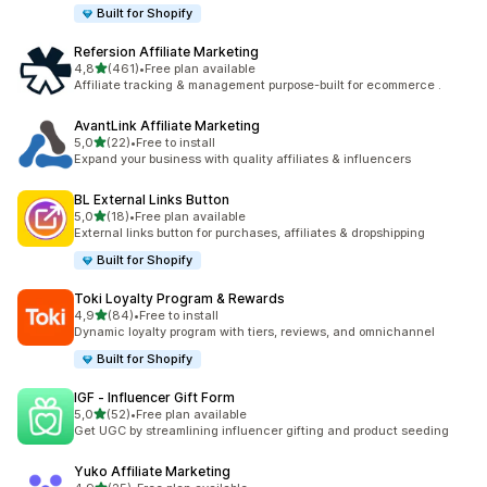
Built for Shopify
Refersion Affiliate Marketing
/ 5 tähteä
4,8
(461)
•
Free plan available
461 arvostelua yhteensä
Affiliate tracking & management purpose-built for ecommerce .
AvantLink Affiliate Marketing
/ 5 tähteä
5,0
(22)
•
Free to install
22 arvostelua yhteensä
Expand your business with quality affiliates & influencers
BL External Links Button
/ 5 tähteä
5,0
(18)
•
Free plan available
18 arvostelua yhteensä
External links button for purchases, affiliates & dropshipping
Built for Shopify
Toki Loyalty Program & Rewards
/ 5 tähteä
4,9
(84)
•
Free to install
84 arvostelua yhteensä
Dynamic loyalty program with tiers, reviews, and omnichannel
Built for Shopify
IGF ‑ Influencer Gift Form
/ 5 tähteä
5,0
(52)
•
Free plan available
52 arvostelua yhteensä
Get UGC by streamlining influencer gifting and product seeding
Yuko Affiliate Marketing