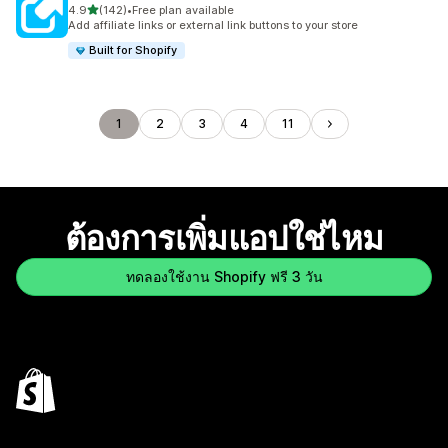
เต็ม 5 ดาว
4.9
(142)
•
Free plan available
ทั้งหมด 142 รีวิว
Add affiliate links or external link buttons to your store
Built for Shopify
1
2
3
4
11
ต้องการเพิ่มแอปใช่ไหม
ทดลองใช้งาน Shopify ฟรี 3 วัน