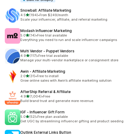
Snowball: Affiliate Marketing
เต็ม 5 ดาว
4.5
(194)
•
From $249/month
ทั้งหมด 194 รีวิว
Scale your influencer, affiliate, and referral marketing
Modash Influencer Marketing
เต็ม 5 ดาว
5.0
(14)
•
Free trial available
ทั้งหมด 14 รีวิว
Everything you need to run and scale influencer campaigns
Multi Vendor ‑ Puppet Vendors
เต็ม 5 ดาว
4.9
(117)
•
Free trial available
ทั้งหมด 117 รีวิว
Manage your multi-vendor marketplace or consignment store
Awin ‑ Affiliate Marketing
เต็ม 5 ดาว
2.0
(31)
•
Free to install
ทั้งหมด 31 รีวิว
Grow online sales with Awin’s affiliate marketing solution
AfterShip Referral & Affiliate
เต็ม 5 ดาว
4.9
(1,004)
•
Free
ทั้งหมด 1004 รีวิว
Build brand trust and generate more revenue.
IGF ‑ Influencer Gift Form
เต็ม 5 ดาว
5.0
(52)
•
Free plan available
ทั้งหมด 52 รีวิว
Get UGC by streamlining influencer gifting and product seeding
Outlink External Links Button