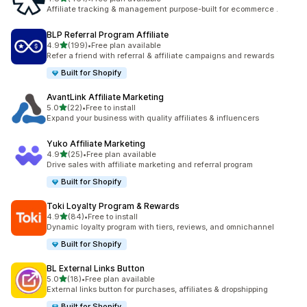
ทั้งหมด 461 รีวิว
Affiliate tracking & management purpose-built for ecommerce .
BLP Referral Program Affiliate
เต็ม 5 ดาว
4.9
(199)
•
Free plan available
ทั้งหมด 199 รีวิว
Refer a friend with referral & affiliate campaigns and rewards
Built for Shopify
AvantLink Affiliate Marketing
เต็ม 5 ดาว
5.0
(22)
•
Free to install
ทั้งหมด 22 รีวิว
Expand your business with quality affiliates & influencers
Yuko Affiliate Marketing
เต็ม 5 ดาว
4.9
(25)
•
Free plan available
ทั้งหมด 25 รีวิว
Drive sales with affiliate marketing and referral program
Built for Shopify
Toki Loyalty Program & Rewards
เต็ม 5 ดาว
4.9
(84)
•
Free to install
ทั้งหมด 84 รีวิว
Dynamic loyalty program with tiers, reviews, and omnichannel
Built for Shopify
BL External Links Button
เต็ม 5 ดาว
5.0
(18)
•
Free plan available
ทั้งหมด 18 รีวิว
External links button for purchases, affiliates & dropshipping
Built for Shopify