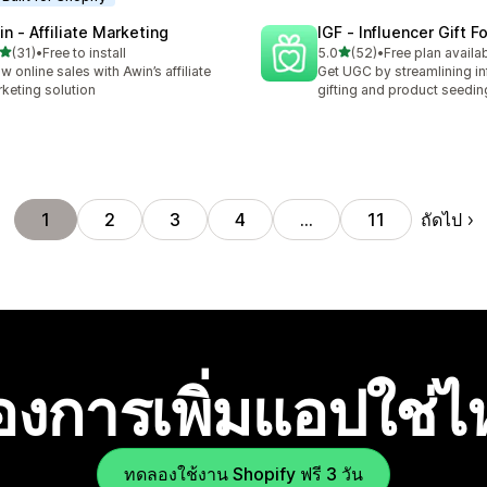
in ‑ Affiliate Marketing
IGF ‑ Influencer Gift F
เต็ม 5 ดาว
เต็ม 5 ดาว
(31)
•
Free to install
5.0
(52)
•
Free plan availa
หมด 31 รีวิว
ทั้งหมด 52 รีวิว
w online sales with Awin’s affiliate
Get UGC by streamlining in
keting solution
gifting and product seedin
ถัดไป
1
2
3
4
…
11
องการเพิ่มแอปใช่
ทดลองใช้งาน Shopify ฟรี 3 วัน