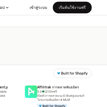
แอป
เข้าสู่ระบบ
เริ่มต้นใช้งานฟรี
Built for Shopify
errLy
Affilitrak การตลาดพันธมิตร
เต็ม 5 ดาว
lable
5.0
(215)
•
ฟรี
ทั้งหมด 215 รีวิว
iate
เปิดตัวการตลาดแนะนำอินฟลูเอนเซอร์
m
โปรแกรมพันธมิตร & MLM
Built for Shopify