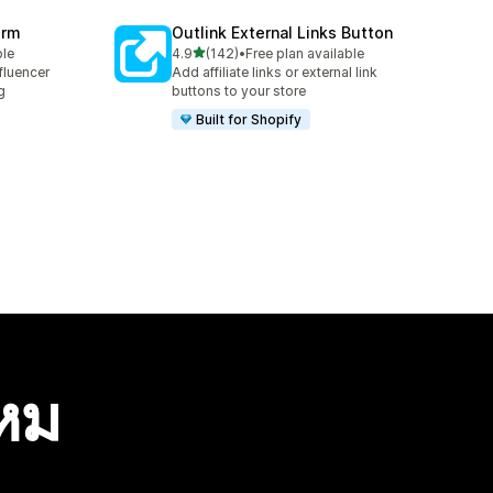
orm
Outlink External Links Button
เต็ม 5 ดาว
ble
4.9
(142)
•
Free plan available
ทั้งหมด 142 รีวิว
fluencer
Add affiliate links or external link
g
buttons to your store
Built for Shopify
ไหม