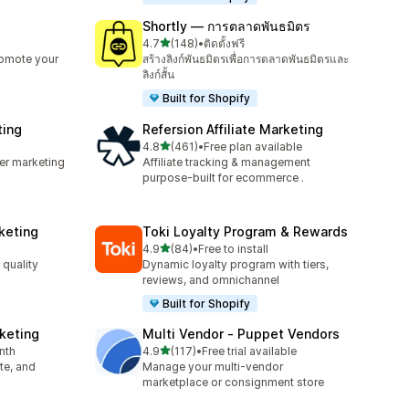
Shortly — การตลาดพันธมิตร
เต็ม 5 ดาว
4.7
(148)
•
ติดตั้งฟรี
ทั้งหมด 148 รีวิว
romote your
สร้างลิงก์พันธมิตรเพื่อการตลาดพันธมิตรและ
ลิงก์สั้น
Built for Shopify
ting
Refersion Affiliate Marketing
เต็ม 5 ดาว
4.8
(461)
•
Free plan available
ทั้งหมด 461 รีวิว
cer marketing
Affiliate tracking & management
purpose-built for ecommerce .
rketing
Toki Loyalty Program & Rewards
เต็ม 5 ดาว
4.9
(84)
•
Free to install
ทั้งหมด 84 รีวิว
quality
Dynamic loyalty program with tiers,
reviews, and omnichannel
Built for Shopify
rketing
Multi Vendor ‑ Puppet Vendors
เต็ม 5 ดาว
nth
4.9
(117)
•
Free trial available
ทั้งหมด 117 รีวิว
ate, and
Manage your multi-vendor
marketplace or consignment store