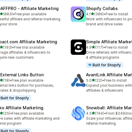
AFFPRO ‑ Affiliate Marketing
Shopify Collabs
เต็ม 5 ดาว
เต็ม 5 ดาว
(883)
•
Free plan available
4.1
(386)
•
Free to install
หมด 883 รีวิว
ทั้งหมด 386 รีวิว
erful affiliate and referral marketing
Work with influencers to p
 your store
brand and drive sales
pact.com Affiliate Marketing
Simple Affiliate Marke
เต็ม 5 ดาว
เต็ม 5 ดาว
(193)
•
Free trial available
4.9
(117)
•
Free to install
หมด 193 รีวิว
ทั้งหมด 117 รีวิว
age affiliates & influencers to
Drive referrals with influen
uire new customers
& affiliate programs
Built for Shopify
 External Links Button
AvantLink Affiliate Ma
เต็ม 5 ดาว
เต็ม 5 ดาว
(18)
•
Free plan available
5.0
(22)
•
Free to install
หมด 18 รีวิว
ทั้งหมด 22 รีวิว
ernal links button for purchases,
Expand your business with 
iliates & dropshipping
affiliates & influencers
Built for Shopify
ko Affiliate Marketing
Snowball: Affiliate Ma
เต็ม 5 ดาว
เต็ม 5 ดาว
(25)
•
Free plan available
4.5
(194)
•
From $249/mo
หมด 25 รีวิว
ทั้งหมด 194 รีวิว
ve sales with affiliate marketing and
Scale your influencer, affili
erral program
referral marketing
Built for Shopify