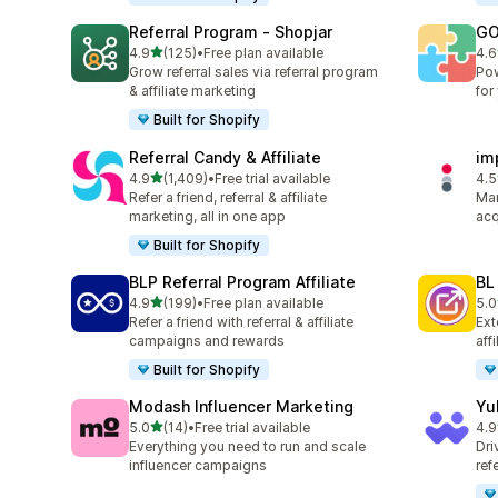
Referral Program ‑ Shopjar
GO
เต็ม 5 ดาว
4.9
(125)
•
Free plan available
4.6
ทั้งหมด 125 รีวิว
ทั้ง
Grow referral sales via referral program
Pow
& affiliate marketing
for
Built for Shopify
Referral Candy & Affiliate
im
เต็ม 5 ดาว
4.9
(1,409)
•
Free trial available
4.5
ทั้งหมด 1409 รีวิว
ทั้ง
Refer a friend, referral & affiliate
Man
marketing, all in one app
acq
Built for Shopify
BLP Referral Program Affiliate
BL
เต็ม 5 ดาว
4.9
(199)
•
Free plan available
5.0
ทั้งหมด 199 รีวิว
ทั้ง
Refer a friend with referral & affiliate
Ext
campaigns and rewards
aff
Built for Shopify
Modash Influencer Marketing
Yu
เต็ม 5 ดาว
5.0
(14)
•
Free trial available
4.9
ทั้งหมด 14 รีวิว
ทั้ง
Everything you need to run and scale
Dri
influencer campaigns
ref