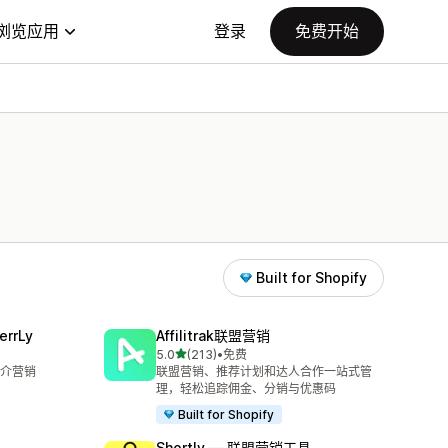
浏览应用
登录
免费开始
Built for Shopify
errLy
Affilitrak联盟营销
星（满分 5 星）
5.0
(213)
•
免费
总共 213 条评论
介营销
联盟营销、推荐计划和达人合作一站式管
理，轻松追踪佣金、分销与优惠码
Built for Shopify
Shortly — 联盟营销工具