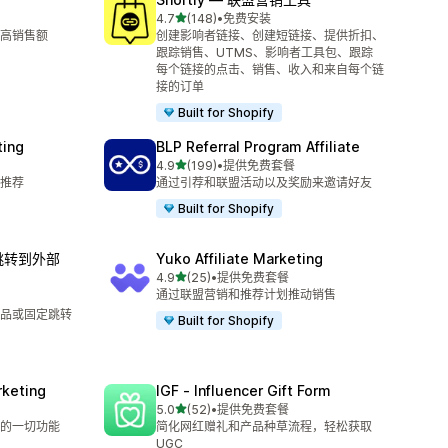
星（满分 5 星）
4.7
(148)
•
免费安装
总共 148 条评论
高销售额
创建影响者链接、创建短链接、提供折扣、
跟踪销售、UTMS、影响者工具包、跟踪
每个链接的点击、销售、收入和来自每个链
接的订单
Built for Shopify
ting
BLP Referral Program Affiliate
星（满分 5 星）
4.9
(199)
•
提供免费套餐
总共 199 条评论
推荐
通过引荐和联盟活动以及奖励来邀请好友
Built for Shopify
制跳转到外部
Yuko Affiliate Marketing
星（满分 5 星）
4.9
(25)
•
提供免费套餐
总共 25 条评论
通过联盟营销和推荐计划推动销售
品或固定跳转
Built for Shopify
rketing
IGF ‑ Influencer Gift Form
星（满分 5 星）
5.0
(52)
•
提供免费套餐
总共 52 条评论
的一切功能
简化网红赠礼和产品种草流程，轻松获取
UGC