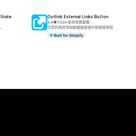
iliate
Outlink External Links Button
星（满分 5 星）
4.9
(142)
•
提供免费套餐
总共 142 条评论
。
为您的商店添加联盟链接或外部链接按钮
Built for Shopify