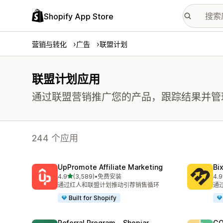
Shopify App Store
营销与转化
广告
联盟计划
联盟计划应用
通过联盟营销推广您的产品，跟踪结果并管
244 个应用
UpPromote Affiliate Marketing
Bi
星（满分 5 星）
4.9
(3,589)
•
免费安装
4.9
总共 3589 条评论
总共
通过红人和联盟计划推动引荐销售循环
通
Built for Shopify
Referral Program ‑ Shopjar
GO