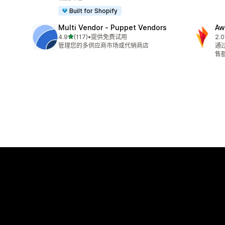
Built for Shopify
Multi Vendor ‑ Puppet Vendors
Aw
星（满分 5 星）
4.9
(117)
•
提供免费试用
2.0
总共 117 条评论
总共
管理您的多供应商市场或代销商店
通
售