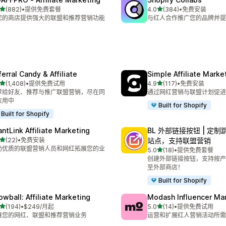
星（满分 5 星）
星（满分 5 星）
(882)
•
提供免费套餐
4.0
(384)
•
免费安装
 882 条评论
总共 384 条评论
您的商店提供强大的联盟和推荐营销功能
与红人合作推广您的品牌并提
erral Candy & Affiliate
Simple Affiliate Marke
星（满分 5 星）
星（满分 5 星）
(1,408)
•
提供免费试用
4.9
(117)
•
免费安装
 1408 条评论
总共 117 条评论
荐给好友、推荐与推广联盟营销，尽在同
通过网红营销与联盟计划促进
应用中
Built for Shopify
Built for Shopify
antLink Affiliate Marketing
BL 外部链接按钮 | 定
星（满分 5 星）
(22)
•
免费安装
站点，支持联盟营销
 22 条评论
助优质的联盟营销人员和网红拓展您的业
星（满分 5 星）
5.0
(18)
•
提供免费套餐
总共 18 条评论
创建外部链接按钮，支持按产
至外部商店！
Built for Shopify
owball: Affiliate Marketing
Modash Influencer Ma
星（满分 5 星）
星（满分 5 星）
(194)
•
$249/月起
5.0
(14)
•
提供免费试用
 194 条评论
总共 14 条评论
展您的网红、联盟和推荐营销业务
运营和扩展红人营销活动所需