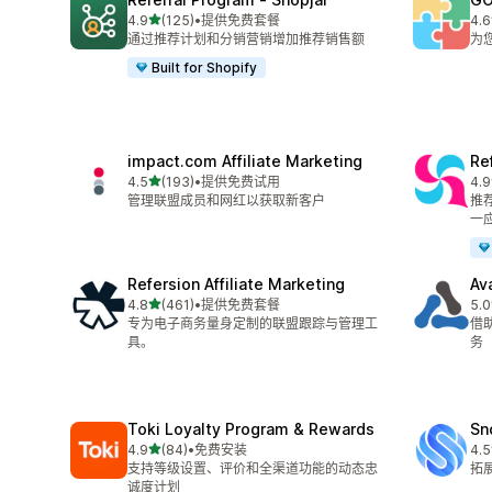
星（满分 5 星）
4.9
(125)
•
提供免费套餐
4.6
总共 125 条评论
总共
通过推荐计划和分销营销增加推荐销售额
为
Built for Shopify
impact.com Affiliate Marketing
Ref
星（满分 5 星）
4.5
(193)
•
提供免费试用
4.9
总共 193 条评论
总共
管理联盟成员和网红以获取新客户
推
一
Refersion Affiliate Marketing
Av
星（满分 5 星）
4.8
(461)
•
提供免费套餐
5.0
总共 461 条评论
总共
专为电子商务量身定制的联盟跟踪与管理工
借
具。
务
Toki Loyalty Program & Rewards
Sn
星（满分 5 星）
4.9
(84)
•
免费安装
4.5
总共 84 条评论
总共
支持等级设置、评价和全渠道功能的动态忠
拓
诚度计划