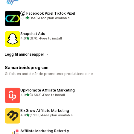
Ⓩ Facebook Pixel Tiktok Pixel
av 5 stjerner
5,0
(159)
•
Free plan available
Totalt 159 omtaler
Snapchat Ads
av 5 stjerner
4,6
(670)
•
Free to install
Totalt 670 omtaler
Legg til annonseapper
Samarbeidsprogram
Gi folk en andel når de promoterer produktene dine.
UpPromote Affiliate Marketing
av 5 stjerner
4,9
(3 593)
•
Free to install
Totalt 3593 omtaler
BixGrow Affiliate Marketing
av 5 stjerner
4,9
(1 233)
•
Free plan available
Totalt 1233 omtaler
Affiliate Marketing ReferrLy