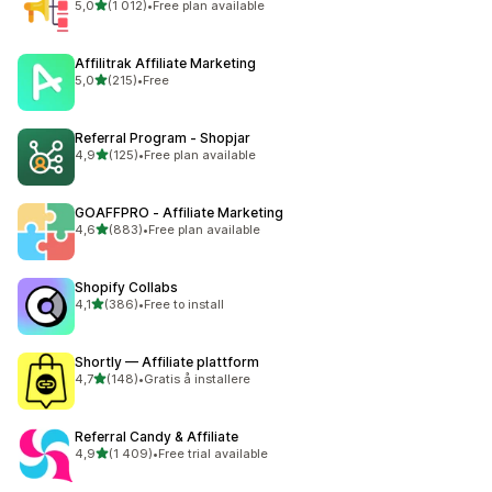
av 5 stjerner
5,0
(1 012)
•
Free plan available
Totalt 1012 omtaler
Affilitrak Affiliate Marketing
av 5 stjerner
5,0
(215)
•
Free
Totalt 215 omtaler
Referral Program ‑ Shopjar
av 5 stjerner
4,9
(125)
•
Free plan available
Totalt 125 omtaler
GOAFFPRO ‑ Affiliate Marketing
av 5 stjerner
4,6
(883)
•
Free plan available
Totalt 883 omtaler
Shopify Collabs
av 5 stjerner
4,1
(386)
•
Free to install
Totalt 386 omtaler
Shortly — Affiliate plattform
av 5 stjerner
4,7
(148)
•
Gratis å installere
Totalt 148 omtaler
Referral Candy & Affiliate
av 5 stjerner
4,9
(1 409)
•
Free trial available
Totalt 1409 omtaler