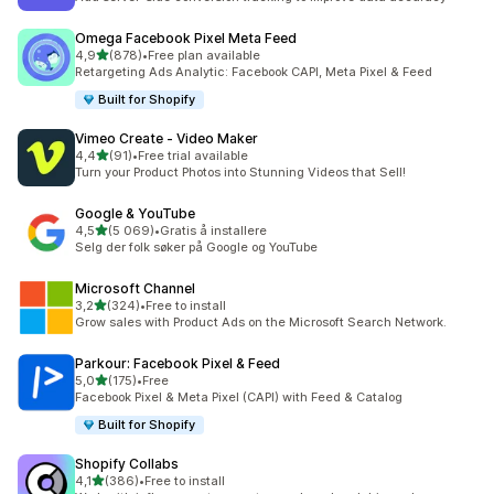
Omega Facebook Pixel Meta Feed
av 5 stjerner
4,9
(878)
•
Free plan available
Totalt 878 omtaler
Retargeting Ads Analytic: Facebook CAPI, Meta Pixel & Feed
Built for Shopify
Vimeo Create ‑ Video Maker
av 5 stjerner
4,4
(91)
•
Free trial available
Totalt 91 omtaler
Turn your Product Photos into Stunning Videos that Sell!
Google & YouTube
av 5 stjerner
4,5
(5 069)
•
Gratis å installere
Totalt 5069 omtaler
Selg der folk søker på Google og YouTube
Microsoft Channel
av 5 stjerner
3,2
(324)
•
Free to install
Totalt 324 omtaler
Grow sales with Product Ads on the Microsoft Search Network.
Parkour: Facebook Pixel & Feed
av 5 stjerner
5,0
(175)
•
Free
Totalt 175 omtaler
Facebook Pixel & Meta Pixel (CAPI) with Feed & Catalog
Built for Shopify
Shopify Collabs
av 5 stjerner
4,1
(386)
•
Free to install
Totalt 386 omtaler