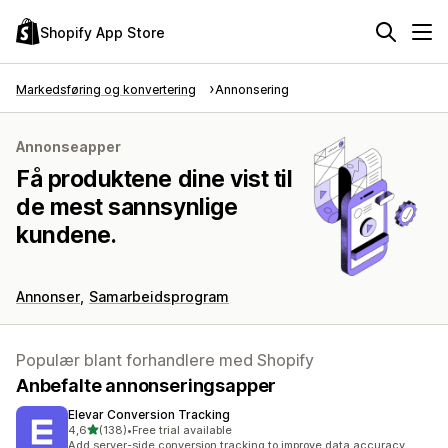
Shopify App Store
Markedsføring og konvertering
Annonsering
Annonseapper
Få produktene dine vist til
de mest sannsynlige
kundene.
Annonser
Samarbeidsprogram
Populær blant forhandlere med Shopify
Anbefalte annonseringsapper
Elevar Conversion Tracking
av 5 stjerner
4,6
(138)
•
Free trial available
Totalt 138 omtaler
Add server-side conversion tracking to improve data accuracy