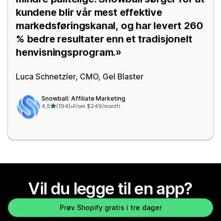
kundene blir vår mest effektive
markedsføringskanal, og har levert 260
% bedre resultater enn et tradisjonelt
henvisningsprogram.
Luca Schnetzler, CMO,
Gel Blaster
Snowball: Affiliate Marketing
av 5 stjerner
4,5
(194)
•
From $249/month
Totalt 194 omtaler
Vil du legge til en app?
Prøv Shopify gratis i tre dager