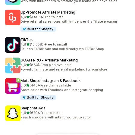
Work with influencers to promote your brand and drive sales
UpPromote Affiliate Marketing
av 5 stjerner
4,9
(3 593)
•
Free to install
Totalt 3593 omtaler
Drive referral sales loops with influencer & affiliate program
Built for Shopify
TikTok
av 5 stjerner
4,8
(15 358)
•
Free to install
Totalt 15358 omtaler
Launch TikTok Ads and sell directly via TikTok Shop
GOAFFPRO ‑ Affiliate Marketing
av 5 stjerner
4,6
(883)
•
Free plan available
Totalt 883 omtaler
Powerful affiliate and referral marketing for your store
MetaShop: Instagram & Facebook
av 5 stjerner
5,0
(445)
•
Free plan available
Totalt 445 omtaler
Boost sales with Facebook and Instagram shopping.
Built for Shopify
Snapchat Ads
av 5 stjerner
4,6
(670)
•
Free to install
Totalt 670 omtaler
Reach shoppers with intent not just to scroll