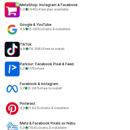
MetaShop: Instagram & Facebook
av 5 stjerner
5,0
(445)
•
Free plan available
Totalt 445 omtaler
Google & YouTube
av 5 stjerner
4,5
(5 069)
•
Gratis å installere
Totalt 5069 omtaler
TikTok
av 5 stjerner
4,8
(15 358)
•
Free to install
Totalt 15358 omtaler
Parkour: Facebook Pixel & Feed
av 5 stjerner
5,0
(175)
•
Free
Totalt 175 omtaler
Facebook & Instagram
av 5 stjerner
3,7
(5 081)
•
Free to install
Totalt 5081 omtaler
Pinterest
av 5 stjerner
4,2
(1 627)
•
Gratis å installere
Totalt 1627 omtaler
Meta & Facebook Pixels av Nabu
av 5 stjerner
5,0
(104)
•
Gratis å installere
Totalt 104 omtaler