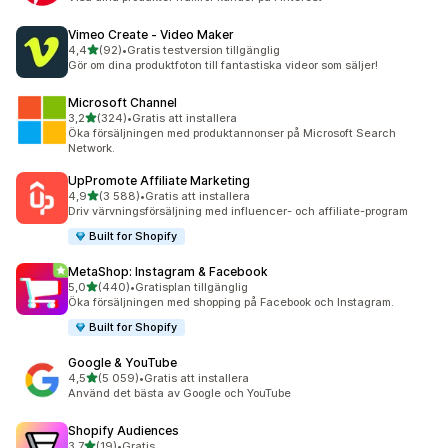
Vimeo Create ‑ Video Maker
av 5 stjärnor
4,4
(92)
•
Gratis testversion tillgänglig
92 recensioner totalt
Gör om dina produktfoton till fantastiska videor som säljer!
Microsoft Channel
av 5 stjärnor
3,2
(324)
•
Gratis att installera
324 recensioner totalt
Öka försäljningen med produktannonser på Microsoft Search
Network.
UpPromote Affiliate Marketing
av 5 stjärnor
4,9
(3 588)
•
Gratis att installera
3588 recensioner totalt
Driv värvningsförsäljning med influencer- och affiliate-program
Built for Shopify
MetaShop: Instagram & Facebook
av 5 stjärnor
5,0
(440)
•
Gratisplan tillgänglig
440 recensioner totalt
Öka försäljningen med shopping på Facebook och Instagram.
Built for Shopify
Google & YouTube
av 5 stjärnor
4,5
(5 059)
•
Gratis att installera
5059 recensioner totalt
Använd det bästa av Google och YouTube
Shopify Audiences
av 5 stjärnor
3,7
(19)
•
Gratis