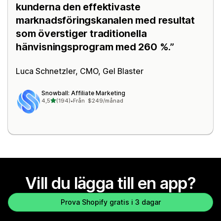
kunderna den effektivaste
marknadsföringskanalen med resultat
som överstiger traditionella
hänvisningsprogram med 260 %.
Luca Schnetzler, CMO,
Gel Blaster
Snowball: Affiliate Marketing
av 5 stjärnor
4,5
(194)
•
Från $249/månad
194 recensioner totalt
Vill du lägga till en app?
Prova Shopify gratis i 3 dagar