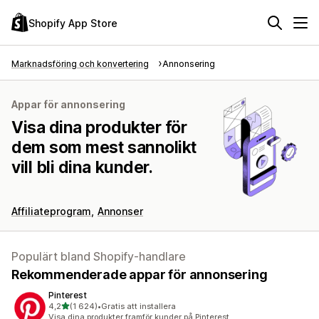
Shopify App Store
Marknadsföring och konvertering
Annonsering
Appar för annonsering
Visa dina produkter för
dem som mest sannolikt
vill bli dina kunder.
Affiliateprogram
Annonser
Populärt bland Shopify-handlare
Rekommenderade appar för annonsering
Pinterest
av 5 stjärnor
4,2
(1 624)
•
Gratis att installera
1624 recensioner totalt
Visa dina produkter framför kunder på Pinterest