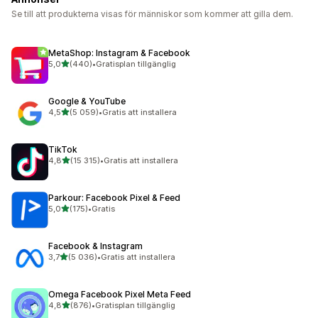
Se till att produkterna visas för människor som kommer att gilla dem.
MetaShop: Instagram & Facebook
av 5 stjärnor
5,0
(440)
•
Gratisplan tillgänglig
440 recensioner totalt
Google & YouTube
av 5 stjärnor
4,5
(5 059)
•
Gratis att installera
5059 recensioner totalt
TikTok
av 5 stjärnor
4,8
(15 315)
•
Gratis att installera
15315 recensioner totalt
Parkour: Facebook Pixel & Feed
av 5 stjärnor
5,0
(175)
•
Gratis
175 recensioner totalt
Facebook & Instagram
av 5 stjärnor
3,7
(5 036)
•
Gratis att installera
5036 recensioner totalt
Omega Facebook Pixel Meta Feed
av 5 stjärnor
4,8
(876)
•
Gratisplan tillgänglig
876 recensioner totalt