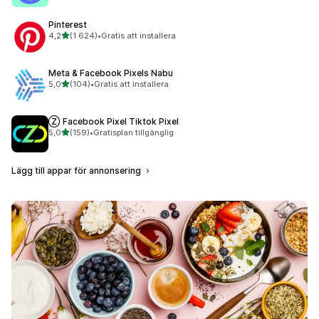
Pinterest
av 5 stjärnor
4,2
(1 624)
•
Gratis att installera
1624 recensioner totalt
Meta & Facebook Pixels Nabu
av 5 stjärnor
5,0
(104)
•
Gratis att installera
104 recensioner totalt
Ⓩ Facebook Pixel Tiktok Pixel
av 5 stjärnor
5,0
(159)
•
Gratisplan tillgänglig
159 recensioner totalt
Lägg till appar för annonsering