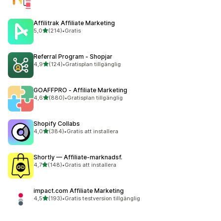
Affilitrak Affiliate Marketing
av 5 stjärnor
5,0
(214)
•
Gratis
214 recensioner totalt
Referral Program ‑ Shopjar
av 5 stjärnor
4,9
(124)
•
Gratisplan tillgänglig
124 recensioner totalt
GOAFFPRO ‑ Affiliate Marketing
av 5 stjärnor
4,6
(880)
•
Gratisplan tillgänglig
880 recensioner totalt
Shopify Collabs
av 5 stjärnor
4,0
(384)
•
Gratis att installera
384 recensioner totalt
Shortly — Affiliate‑marknadsf.
av 5 stjärnor
4,7
(148)
•
Gratis att installera
148 recensioner totalt
impact.com Affiliate Marketing
av 5 stjärnor
4,5
(193)
•
Gratis testversion tillgänglig
193 recensioner totalt