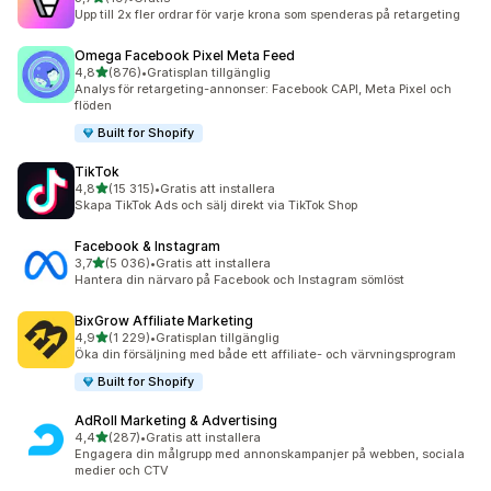
19 recensioner totalt
Upp till 2x fler ordrar för varje krona som spenderas på retargeting
Omega Facebook Pixel Meta Feed
av 5 stjärnor
4,8
(876)
•
Gratisplan tillgänglig
876 recensioner totalt
Analys för retargeting-annonser: Facebook CAPI, Meta Pixel och
flöden
Built for Shopify
TikTok
av 5 stjärnor
4,8
(15 315)
•
Gratis att installera
15315 recensioner totalt
Skapa TikTok Ads och sälj direkt via TikTok Shop
Facebook & Instagram
av 5 stjärnor
3,7
(5 036)
•
Gratis att installera
5036 recensioner totalt
Hantera din närvaro på Facebook och Instagram sömlöst
BixGrow Affiliate Marketing
av 5 stjärnor
4,9
(1 229)
•
Gratisplan tillgänglig
1229 recensioner totalt
Öka din försäljning med både ett affiliate- och värvningsprogram
Built for Shopify
AdRoll Marketing & Advertising
av 5 stjärnor
4,4
(287)
•
Gratis att installera
287 recensioner totalt
Engagera din målgrupp med annonskampanjer på webben, sociala
medier och CTV