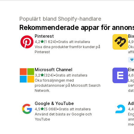
Populärt bland Shopify-handlare
Rekommenderade appar för annon
Pinterest
Bi
av 5 stjärnor
4,2
(1 624)
•
Gratis att installera
4,9
1624 recensioner totalt
123
Visa dina produkter framför kunder på
Öka
Pinterest
aff
Microsoft Channel
El
av 5 stjärnor
3,2
(324)
•
Gratis att installera
4,6
324 recensioner totalt
138
Öka försäljningen med
Läg
produktannonser på Microsoft Search
ser
Network.
da
Google & YouTube
Ad
av 5 stjärnor
4,5
(5 068)
•
Gratis att installera
4,4
5068 recensioner totalt
287
Använd det bästa av Google och
Eng
YouTube
ann
me