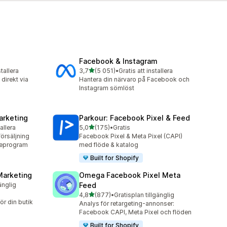
Facebook & Instagram
av 5 stjärnor
stallera
3,7
(5 051)
•
Gratis att installera
5051 recensioner totalt
direkt via
Hantera din närvaro på Facebook och
Instagram sömlöst
arketing
Parkour: Facebook Pixel & Feed
av 5 stjärnor
tallera
5,0
(175)
•
Gratis
175 recensioner totalt
örsäljning
Facebook Pixel & Meta Pixel (CAPI)
ateprogram
med flöde & katalog
Built for Shopify
Marketing
Omega Facebook Pixel Meta
änglig
Feed
av 5 stjärnor
4,8
(877)
•
Gratisplan tillgänglig
877 recensioner totalt
r din butik
Analys för retargeting-annonser:
Facebook CAPI, Meta Pixel och flöden
Built for Shopify