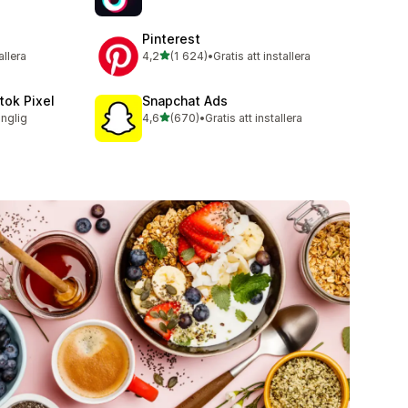
Pinterest
av 5 stjärnor
allera
4,2
(1 624)
•
Gratis att installera
1624 recensioner totalt
tok Pixel
Snapchat Ads
av 5 stjärnor
änglig
4,6
(670)
•
Gratis att installera
670 recensioner totalt