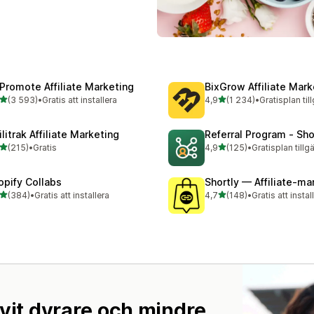
Promote Affiliate Marketing
BixGrow Affiliate Mark
av 5 stjärnor
av 5 stjärnor
(3 593)
•
Gratis att installera
4,9
(1 234)
•
Gratisplan til
3 recensioner totalt
1234 recensioner totalt
ilitrak Affiliate Marketing
Referral Program ‑ Sho
av 5 stjärnor
av 5 stjärnor
(215)
•
Gratis
4,9
(125)
•
Gratisplan tillg
 recensioner totalt
125 recensioner totalt
opify Collabs
Shortly — Affiliate‑ma
av 5 stjärnor
av 5 stjärnor
(384)
•
Gratis att installera
4,7
(148)
•
Gratis att instal
 recensioner totalt
148 recensioner totalt
vit dyrare och mindre