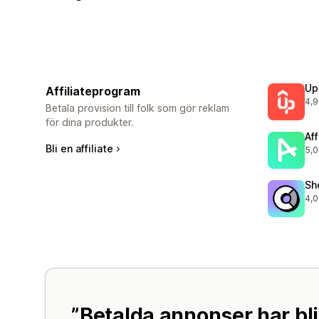
Up
Affiliateprogram
4,9
359
Betala provision till folk som gör reklam
för dina produkter.
Aff
Bli en affiliate
5,0
215
Sh
4,0
384
Betalda annonser har bli