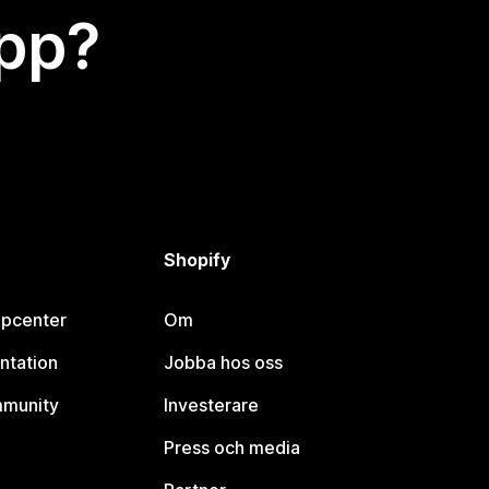
app?
Shopify
lpcenter
Om
ntation
Jobba hos oss
mmunity
Investerare
Press och media