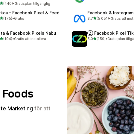
av 5 stjärnor
(440)
•
Gratisplan tillgänglig
 recensioner totalt
rkour: Facebook Pixel & Feed
Facebook & Instagram
av 5 stjärnor
av 5 stjärnor
(175)
•
Gratis
3,7
(5 051)
•
Gratis att inst
 recensioner totalt
5051 recensioner totalt
ta & Facebook Pixels Nabu
Ⓩ Facebook Pixel Tik
av 5 stjärnor
av 5 stjärnor
(104)
•
Gratis att installera
5,0
(159)
•
Gratisplan tillg
 recensioner totalt
159 recensioner totalt
e Foods
iate Marketing
för att