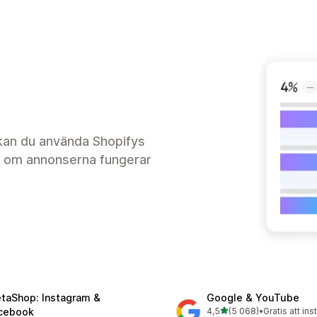
kan du använda Shopifys
e om annonserna fungerar
taShop: Instagram &
Google & YouTube
av 5 stjärnor
cebook
4,5
(5 068)
•
Gratis att ins
5068 recensioner totalt