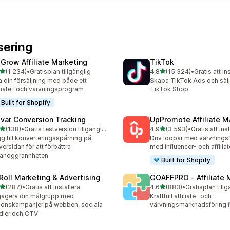
sering
xGrow Affiliate Marketing
TikTok
av 5 stjärnor
av 5 stjärnor
(1 234)
•
Gratisplan tillgänglig
4,8
(15 324)
•
Gratis att in
4 recensioner totalt
15324 recensioner totalt
 din försäljning med både ett
Skapa TikTok Ads och sälj 
iliate- och värvningsprogram
TikTok Shop
Built for Shopify
evar Conversion Tracking
UpPromote Affiliate M
av 5 stjärnor
av 5 stjärnor
(138)
•
Gratis testversion tillgänglig
4,9
(3 593)
•
Gratis att ins
 recensioner totalt
3593 recensioner totalt
g till konverteringsspårning på
Driv loopar med värvningsf
versidan för att förbättra
med influencer- och affili
tanoggrannheten
Built for Shopify
Roll Marketing & Advertising
GOAFFPRO ‑ Affiliate 
av 5 stjärnor
av 5 stjärnor
(287)
•
Gratis att installera
4,6
(883)
•
Gratisplan tillg
 recensioner totalt
883 recensioner totalt
agera din målgrupp med
Kraftfull affiliate- och
onskampanjer på webben, sociala
värvningsmarknadsföring fö
dier och CTV