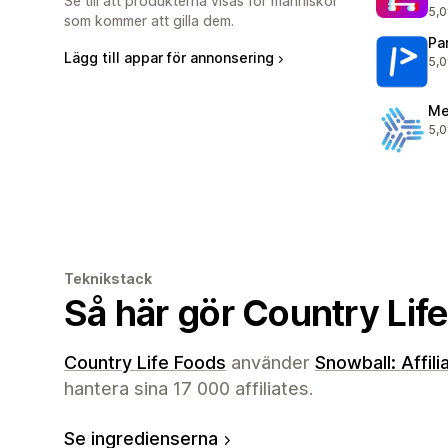
Se till att produkterna visas för människor
5,0
440
som kommer att gilla dem.
Pa
Lägg till appar för annonsering
5,0
175
Me
5,0
104
Teknikstack
Så här gör Country Lif
Country Life Foods
använder
Snowball: Affil
hantera sina 17 000 affiliates.
Se ingredienserna