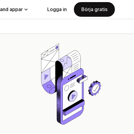
land appar
Logga in
Börja gratis