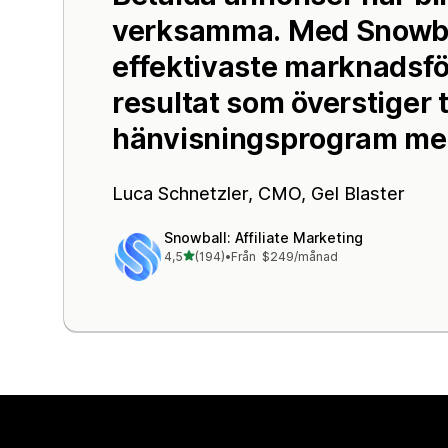
verksamma. Med Snowbal
effektivaste marknadsf
resultat som överstiger t
hänvisningsprogram me
Luca Schnetzler, CMO,
Gel Blaster
Snowball: Affiliate Marketing
av 5 stjärnor
4,5
(194)
•
Från $249/månad
194 recensioner totalt