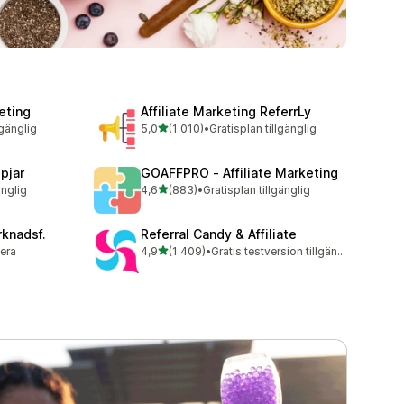
eting
Affiliate Marketing ReferrLy
av 5 stjärnor
lgänglig
5,0
(1 010)
•
Gratisplan tillgänglig
1010 recensioner totalt
pjar
GOAFFPRO ‑ Affiliate Marketing
av 5 stjärnor
änglig
4,6
(883)
•
Gratisplan tillgänglig
883 recensioner totalt
rknadsf.
Referral Candy & Affiliate
av 5 stjärnor
lera
4,9
(1 409)
•
Gratis testversion tillgänglig
1409 recensioner totalt