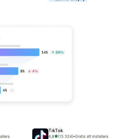
TikTok
av 5 stjärnor
tallera
4,8
(15 324)
•
Gratis att installera
15324 recensioner totalt