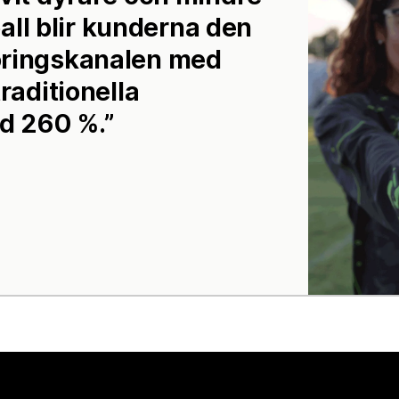
l blir kunderna den
öringskanalen med
raditionella
d 260 %.