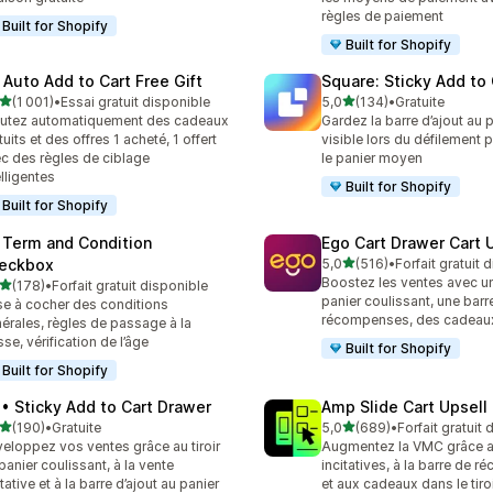
règles de paiement
Built for Shopify
Built for Shopify
 Auto Add to Cart Free Gift
Square: Sticky Add to 
étoile(s) sur 5
étoile(s) sur 5
(1 001)
•
Essai gratuit disponible
5,0
(134)
•
Gratuite
1 avis au total
134 avis au total
utez automatiquement des cadeaux
Gardez la barre d’ajout au p
tuits et des offres 1 acheté, 1 offert
visible lors du défilement 
c des règles de ciblage
le panier moyen
elligentes
Built for Shopify
Built for Shopify
 Term and Condition
Ego Cart Drawer Cart 
étoile(s) sur 5
eckbox
5,0
(516)
•
Forfait gratuit 
516 avis au total
Boostez les ventes avec un 
étoile(s) sur 5
(178)
•
Forfait gratuit disponible
 avis au total
panier coulissant, une barr
e à cocher des conditions
récompenses, des cadeaux
érales, règles de passage à la
sse, vérification de l’âge
Built for Shopify
Built for Shopify
 • Sticky Add to Cart Drawer
Amp Slide Cart Upsell
étoile(s) sur 5
étoile(s) sur 5
(190)
•
Gratuite
5,0
(689)
•
Forfait gratuit
 avis au total
689 avis au total
eloppez vos ventes grâce au tiroir
Augmentez la VMC grâce a
panier coulissant, à la vente
incitatives, à la barre de 
itative et à la barre d’ajout au panier
et aux cadeaux dans le tiroi