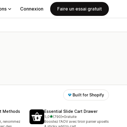
ions
Connexion
Faire un essai gratuit
Built for Shopify
nt Methods
Essential Slide Cart Drawer
étoile(s) sur 5
5,0
(790)
•
Gratuite
790 avis au total
ez, renommez
Boostez l'AOV avec tiroir panier upsells
vec des
& sticky add to cart