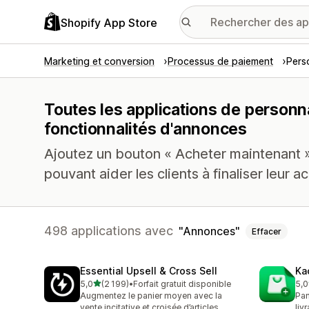
Shopify App Store
Marketing et conversion
Processus de paiement
Pers
Toutes les applications de personn
fonctionnalités d'annonces
Ajoutez un bouton « Acheter maintenant »,
pouvant aider les clients à finaliser leur ac
498 applications avec
Annonces
Effacer
Essential Upsell & Cross Sell
Ka
étoile(s) sur 5
5,0
(2 199)
•
Forfait gratuit disponible
5,0
2199 avis au total
112
Augmentez le panier moyen avec la
Pan
vente incitative et croisée d’articles
liv