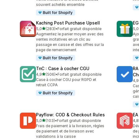
souvent achetés ensemble
Built for Shopify
Kaching Post Purchase Upsell
EG
étoile(s) sur 5
5,0
(283)
•
Forfait gratuit disponible
5,0
283 avis au total
100
Augmentez le panier moyen avec des
Ajo
ventes incitatives en un clic au
gra
passage en caisse et des offres sur la
ave
page de remerciement
int
Built for Shopify
TnC : Case à cocher CGU
RA
étoile(s) sur 5
4,9
(506)
•
Forfait gratuit disponible
Ch
506 avis au total
Case à cocher CGU pour RGPD et
4,9
178
retrait CCPA
Cas
gén
Built for Shopify
cai
Payflow: COD & Checkout Rules
EA
étoile(s) sur 5
5,0
(103)
•
Forfait gratuit disponible
4,8
103 avis au total
190
Frais de paiement à la livraison, règles
Dév
de paiement et de livraison avec
de 
validations à la caisse
inc