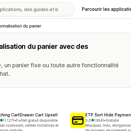
Parcourir les applicat
onnalisation du panier
alisation du panier avec des
 un panier fixe ou toute autre fonctionnalité
hat.
ching CartDrawer Cart Upsell
ETP Sort Hide Payme
étoile(s) sur 5
étoile(s) sur 5
(1 127)
•
Forfait gratuit disponible
5,0
(364)
•
Gratuite
7 avis au total
364 avis au total
ier coulissant, ventes incitatives et
Masquez, triez, réorganis
raison gratuite
les moyens de paiement a