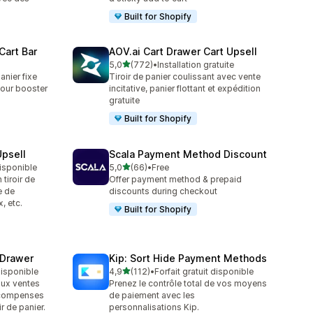
Built for Shopify
Cart Bar
AOV.ai Cart Drawer Cart Upsell
étoile(s) sur 5
5,0
(772)
•
Installation gratuite
772 avis au total
anier fixe
Tiroir de panier coulissant avec vente
pour booster
incitative, panier flottant et expédition
gratuite
Built for Shopify
Upsell
Scala Payment Method Discount
étoile(s) sur 5
disponible
5,0
(66)
•
Free
66 avis au total
tiroir de
Offer payment method & prepaid
e de
discounts during checkout
, etc.
Built for Shopify
 Drawer
Kip: Sort Hide Payment Methods
étoile(s) sur 5
 disponible
4,9
(112)
•
Forfait gratuit disponible
112 avis au total
ux ventes
Prenez le contrôle total de vos moyens
récompenses
de paiement avec les
r de panier.
personnalisations Kip.