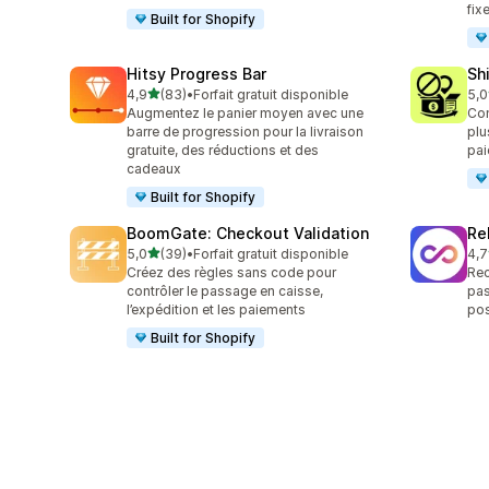
fix
Built for Shopify
Hitsy Progress Bar
Sh
étoile(s) sur 5
4,9
(83)
•
Forfait gratuit disponible
5,0
83 avis au total
133
Augmentez le panier moyen avec une
Con
barre de progression pour la livraison
plu
gratuite, des réductions et des
pa
cadeaux
Built for Shopify
BoomGate: Checkout Validation
Re
étoile(s) sur 5
5,0
(39)
•
Forfait gratuit disponible
4,7
39 avis au total
741
Créez des règles sans code pour
Rec
contrôler le passage en caisse,
pas
l’expédition et les paiements
pos
Built for Shopify