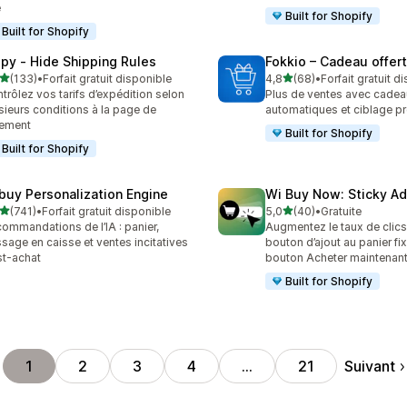
e
Built for Shopify
Built for Shopify
ipy ‑ Hide Shipping Rules
Fokkio – Cadeau offert
étoile(s) sur 5
étoile(s) sur 5
(133)
•
Forfait gratuit disponible
4,8
(68)
•
Forfait gratuit d
 avis au total
68 avis au total
trôlez vos tarifs d’expédition selon
Plus de ventes avec cade
sieurs conditions à la page de
automatiques et ciblage pr
iement
Built for Shopify
Built for Shopify
buy Personalization Engine
Wi Buy Now: Sticky Ad
étoile(s) sur 5
étoile(s) sur 5
(741)
•
Forfait gratuit disponible
5,0
(40)
•
Gratuite
 avis au total
40 avis au total
ommandations de l’IA : panier,
Augmentez le taux de clics
sage en caisse et ventes incitatives
bouton d’ajout au panier fix
t-achat
bouton Acheter maintenan
Built for Shopify
Suivant
1
2
3
4
…
21