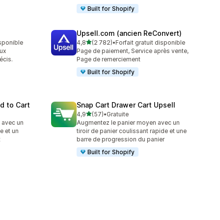
Built for Shopify
Upsell.com (ancien ReConvert)
étoile(s) sur 5
isponible
4,8
(2 782)
•
Forfait gratuit disponible
2782 avis au total
aux
Page de paiement, Service après vente,
écis.
Page de remerciement
Built for Shopify
d to Cart
Snap Cart Drawer Cart Upsell
étoile(s) sur 5
4,9
(57)
•
Gratuite
57 avis au total
 avec un
Augmentez le panier moyen avec un
e et un
tiroir de panier coulissant rapide et une
t
barre de progression du panier
Built for Shopify