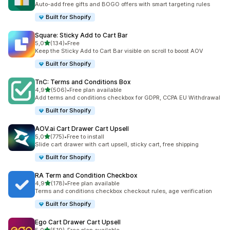
Auto-add free gifts and BOGO offers with smart targeting rules
Built for Shopify
Square: Sticky Add to Cart Bar
av 5 stjerner
5,0
(134)
•
Free
Totalt 134 omtaler
Keep the Sticky Add to Cart Bar visible on scroll to boost AOV
Built for Shopify
TnC: Terms and Conditions Box
av 5 stjerner
4,9
(506)
•
Free plan available
Totalt 506 omtaler
Add terms and conditions checkbox for GDPR, CCPA EU Withdrawal
Built for Shopify
AOV.ai Cart Drawer Cart Upsell
av 5 stjerner
5,0
(775)
•
Free to install
Totalt 775 omtaler
Slide cart drawer with cart upsell, sticky cart, free shipping
Built for Shopify
RA Term and Condition Checkbox
av 5 stjerner
4,9
(178)
•
Free plan available
Totalt 178 omtaler
Terms and conditions checkbox checkout rules, age verification
Built for Shopify
Ego Cart Drawer Cart Upsell
av 5 stjerner