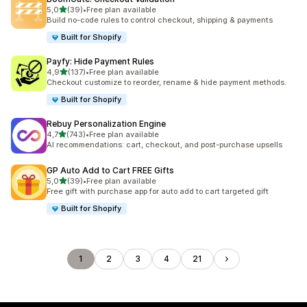
av 5 stjerner
5,0
(39)
•
Free plan available
Totalt 39 omtaler
Build no-code rules to control checkout, shipping & payments
Built for Shopify
Payfy: Hide Payment Rules
av 5 stjerner
4,9
(137)
•
Free plan available
Totalt 137 omtaler
Checkout customize to reorder, rename & hide payment methods.
Built for Shopify
Rebuy Personalization Engine
av 5 stjerner
4,7
(743)
•
Free plan available
Totalt 743 omtaler
AI recommendations: cart, checkout, and post-purchase upsells
GP Auto Add to Cart FREE Gifts
av 5 stjerner
5,0
(39)
•
Free plan available
Totalt 39 omtaler
Free gift with purchase app for auto add to cart targeted gift
Built for Shopify
1
2
3
4
21