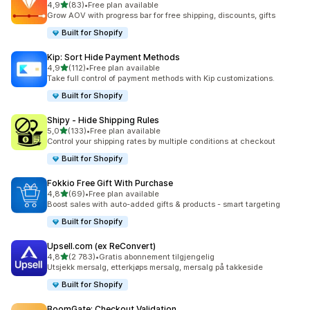
av 5 stjerner
4,9
(83)
•
Free plan available
Totalt 83 omtaler
Grow AOV with progress bar for free shipping, discounts, gifts
Built for Shopify
Kip: Sort Hide Payment Methods
av 5 stjerner
4,9
(112)
•
Free plan available
Totalt 112 omtaler
Take full control of payment methods with Kip customizations.
Built for Shopify
Shipy ‑ Hide Shipping Rules
av 5 stjerner
5,0
(133)
•
Free plan available
Totalt 133 omtaler
Control your shipping rates by multiple conditions at checkout
Built for Shopify
Fokkio Free Gift With Purchase
av 5 stjerner
4,8
(69)
•
Free plan available
Totalt 69 omtaler
Boost sales with auto-added gifts & products - smart targeting
Built for Shopify
Upsell.com (ex ReConvert)
av 5 stjerner
4,8
(2 783)
•
Gratis abonnement tilgjengelig
Totalt 2783 omtaler
Utsjekk mersalg, etterkjøps mersalg, mersalg på takkeside
Built for Shopify
BoomGate: Checkout Validation