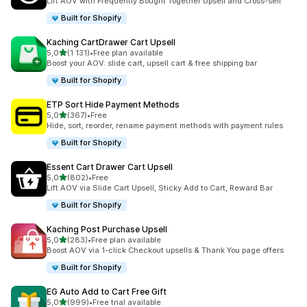
Lift AOV with Frequently Bought Together Upsell and Cross-sell
Built for Shopify
Kaching CartDrawer Cart Upsell
av 5 stjerner
5,0
(1 131)
•
Free plan available
Totalt 1131 omtaler
Boost your AOV: slide cart, upsell cart & free shipping bar
Built for Shopify
ETP Sort Hide Payment Methods
av 5 stjerner
5,0
(367)
•
Free
Totalt 367 omtaler
Hide, sort, reorder, rename payment methods with payment rules
Built for Shopify
Essent Cart Drawer Cart Upsell
av 5 stjerner
5,0
(802)
•
Free
Totalt 802 omtaler
Lift AOV via Slide Cart Upsell, Sticky Add to Cart, Reward Bar
Built for Shopify
Kaching Post Purchase Upsell
av 5 stjerner
5,0
(283)
•
Free plan available
Totalt 283 omtaler
Boost AOV via 1-click Checkout upsells & Thank You page offers
Built for Shopify
EG Auto Add to Cart Free Gift
av 5 stjerner
5,0
(999)
•
Free trial available
Totalt 999 omtaler