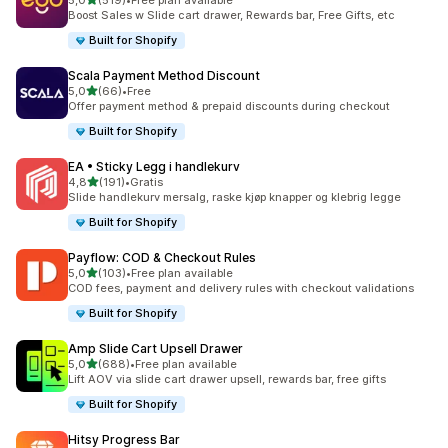
5,0
(519)
•
Free plan available
Totalt 519 omtaler
Boost Sales w Slide cart drawer, Rewards bar, Free Gifts, etc
Built for Shopify
Scala Payment Method Discount
av 5 stjerner
5,0
(66)
•
Free
Totalt 66 omtaler
Offer payment method & prepaid discounts during checkout
Built for Shopify
EA • Sticky Legg i handlekurv
av 5 stjerner
4,8
(191)
•
Gratis
Totalt 191 omtaler
Slide handlekurv mersalg, raske kjøp knapper og klebrig legge
Built for Shopify
Payflow: COD & Checkout Rules
av 5 stjerner
5,0
(103)
•
Free plan available
Totalt 103 omtaler
COD fees, payment and delivery rules with checkout validations
Built for Shopify
Amp Slide Cart Upsell Drawer
av 5 stjerner
5,0
(688)
•
Free plan available
Totalt 688 omtaler
Lift AOV via slide cart drawer upsell, rewards bar, free gifts
Built for Shopify
Hitsy Progress Bar