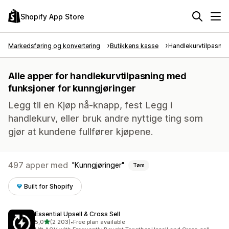
Shopify App Store
Markedsføring og konvertering
Butikkens kasse
Handlekurvtilpasnin
Alle apper for handlekurvtilpasning med
funksjoner for kunngjøringer
Legg til en Kjøp nå-knapp, fest Legg i
handlekurv, eller bruk andre nyttige ting som
gjør at kundene fullfører kjøpene.
497 apper med
Kunngjøringer
Tøm
Built for Shopify
Essential Upsell & Cross Sell
av 5 stjerner
5,0
(2 203)
•
Free plan available
Totalt 2203 omtaler