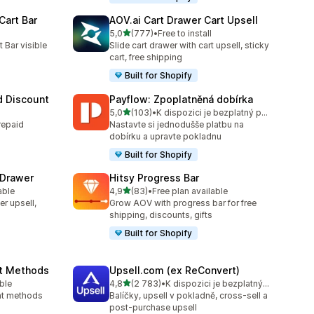
Cart Bar
AOV.ai Cart Drawer Cart Upsell
z 5 hvězd
5,0
(777)
•
Free to install
4
Celkový počet recenzí: 777
 Bar visible
Slide cart drawer with cart upsell, sticky
cart, free shipping
Built for Shopify
 Discount
Payflow: Zpoplatněná dobírka
z 5 hvězd
5,0
(103)
•
K dispozici je bezplatný plán
Celkový počet recenzí: 103
repaid
Nastavte si jednodušše platbu na
dobírku a upravte pokladnu
Built for Shopify
 Drawer
Hitsy Progress Bar
z 5 hvězd
able
4,9
(83)
•
Free plan available
9
Celkový počet recenzí: 83
er upsell,
Grow AOV with progress bar for free
shipping, discounts, gifts
Built for Shopify
nt Methods
Upsell.com (ex ReConvert)
z 5 hvězd
ble
4,8
(2 783)
•
K dispozici je bezplatný plán
Celkový počet recenzí: 2783
ent methods
Balíčky, upsell v pokladně, cross-sell a
post-purchase upsell