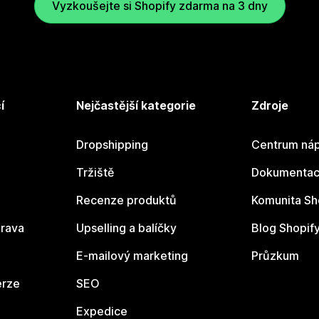
Vyzkoušejte si Shopify zdarma na 3 dny
í
Nejčastější kategorie
Zdroje
Dropshipping
Centrum náp
Tržiště
Dokumentace
Recenze produktů
Komunita Sh
rava
Upselling a balíčky
Blog Shopif
E-mailový marketing
Průzkum
erze
SEO
Expedice