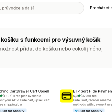
Procházet 
 košíku s funkcemi pro výsuvný košík
 možnost přidat do košíku nebo cokoli jiného,
ching CartDrawer Cart Upsell
ETP Sort Hide Payme
z 5 hvězd
z 5 hvězd
(1 135)
•
Free plan available
5,0
(370)
•
Free
kový počet recenzí: 1135
Celkový počet recenzí: 37
st your AOV: slide cart, upsell cart
Hide, sort, reorder, renam
ree shipping bar
methods with payment rul
Built for Shopify
Built for Shopify