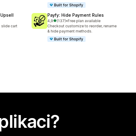
Built for Shopify
 Upsell
Payfy: Hide Payment Rules
z 5 hvězd
4,9
(137)
•
Free plan available
Celkový počet recenzí: 137
slide cart
Checkout customize to reorder, rename
& hide payment methods.
Built for Shopify
plikaci?