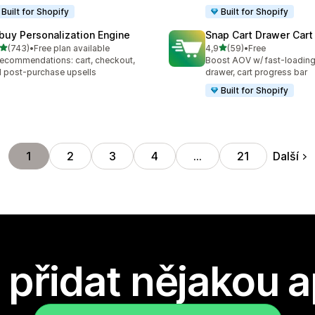
Built for Shopify
Built for Shopify
buy Personalization Engine
Snap Cart Drawer Cart
z 5 hvězd
z 5 hvězd
(743)
•
Free plan available
4,9
(59)
•
Free
kový počet recenzí: 743
Celkový počet recenzí: 59
recommendations: cart, checkout,
Boost AOV w/ fast-loading 
 post-purchase upsells
drawer, cart progress bar
Built for Shopify
Další
1
2
3
4
…
21
přidat nějakou a