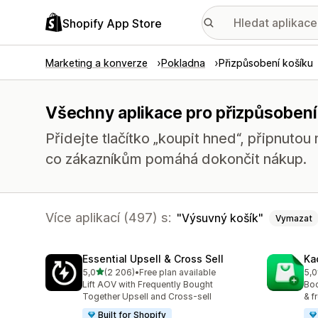
Shopify App Store
Marketing a konverze
Pokladna
Přizpůsobení košíku
Všechny aplikace pro přizpůsobení
Přidejte tlačítko „koupit hned“, připnutou
co zákazníkům pomáhá dokončit nákup.
Více aplikací (497) s:
Výsuvný košík
Vymazat
Essential Upsell & Cross Sell
Ka
z 5 hvězd
5,0
(2 206)
•
Free plan available
5,0
Celkový počet recenzí: 2206
Cel
Lift AOV with Frequently Bought
Boo
Together Upsell and Cross-sell
& f
Built for Shopify