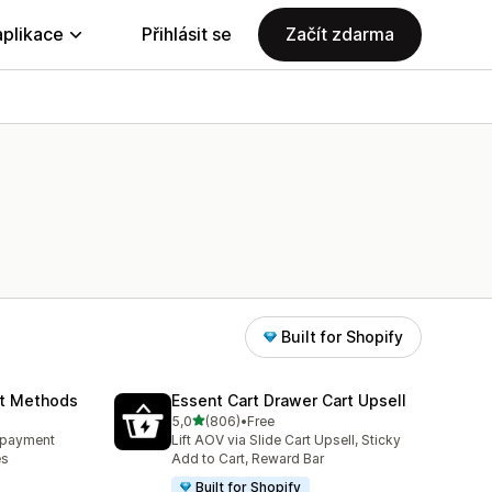
aplikace
Přihlásit se
Začít zdarma
Built for Shopify
nt Methods
Essent Cart Drawer Cart Upsell
z 5 hvězd
5,0
(806)
•
Free
0
Celkový počet recenzí: 806
e payment
Lift AOV via Slide Cart Upsell, Sticky
es
Add to Cart, Reward Bar
Built for Shopify