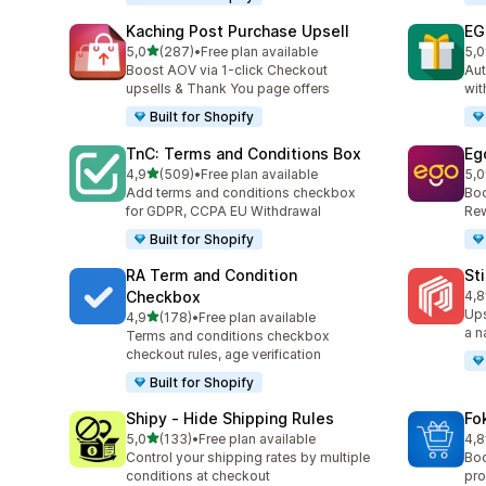
Kaching Post Purchase Upsell
EG
z 5 hvězd
5,0
(287)
•
Free plan available
5,0
Celkový počet recenzí: 287
Cel
Boost AOV via 1-click Checkout
Aut
upsells & Thank You page offers
wit
Built for Shopify
TnC: Terms and Conditions Box
Eg
z 5 hvězd
4,9
(509)
•
Free plan available
5,0
Celkový počet recenzí: 509
Cel
Add terms and conditions checkbox
Boo
for GDPR, CCPA EU Withdrawal
Rew
Built for Shopify
RA Term and Condition
St
Checkbox
4,8
Cel
Ups
z 5 hvězd
4,9
(178)
•
Free plan available
Celkový počet recenzí: 178
a n
Terms and conditions checkbox
checkout rules, age verification
Built for Shopify
Shipy ‑ Hide Shipping Rules
Fo
z 5 hvězd
5,0
(133)
•
Free plan available
4,8
Celkový počet recenzí: 133
Cel
Control your shipping rates by multiple
Boo
conditions at checkout
pro