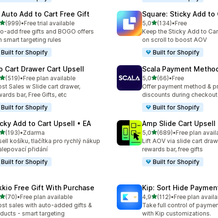
 Auto Add to Cart Free Gift
Square: Sticky Add to 
z 5 hvězd
z 5 hvězd
(999)
•
Free trial available
5,0
(134)
•
Free
kový počet recenzí: 999
Celkový počet recenzí: 13
o-add free gifts and BOGO offers
Keep the Sticky Add to Cart
h smart targeting rules
on scroll to boost AOV
Built for Shopify
Built for Shopify
o Cart Drawer Cart Upsell
Scala Payment Method
z 5 hvězd
z 5 hvězd
(519)
•
Free plan available
5,0
(66)
•
Free
kový počet recenzí: 519
Celkový počet recenzí: 66
st Sales w Slide cart drawer,
Offer payment method & p
ards bar, Free Gifts, etc
discounts during checkout
Built for Shopify
Built for Shopify
icky Add to Cart Upsell • EA
Amp Slide Cart Upsell
z 5 hvězd
z 5 hvězd
(193)
•
Zdarma
5,0
(689)
•
Free plan avail
kový počet recenzí: 193
Celkový počet recenzí: 68
ell košíku, tlačítka pro rychlý nákup
Lift AOV via slide cart draw
alepovací přidání
rewards bar, free gifts
Built for Shopify
Built for Shopify
kkio Free Gift With Purchase
Kip: Sort Hide Payme
z 5 hvězd
z 5 hvězd
(70)
•
Free plan available
4,9
(112)
•
Free plan availa
kový počet recenzí: 70
Celkový počet recenzí: 112
st sales with auto-added gifts &
Take full control of paym
ducts - smart targeting
with Kip customizations.