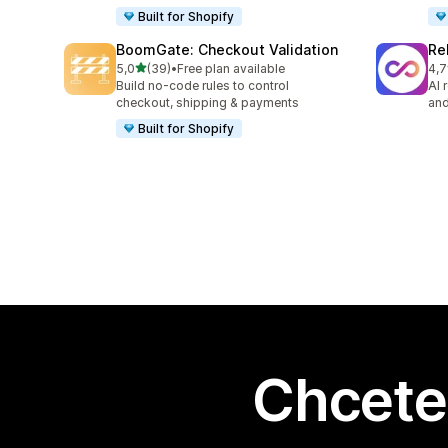
Built for Shopify
BoomGate: Checkout Validation
Re
z 5 hvězd
5,0
(39)
•
Free plan available
4,7
Celkový počet recenzí: 39
Cel
Build no-code rules to control
AI 
checkout, shipping & payments
and
Built for Shopify
Chcete 