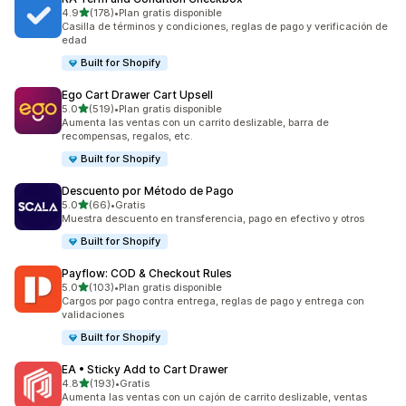
de 5 estrellas
4.9
(178)
•
Plan gratis disponible
178 reseñas en total
Casilla de términos y condiciones, reglas de pago y verificación de
edad
Built for Shopify
Ego Cart Drawer Cart Upsell
de 5 estrellas
5.0
(519)
•
Plan gratis disponible
519 reseñas en total
Aumenta las ventas con un carrito deslizable, barra de
recompensas, regalos, etc.
Built for Shopify
Descuento por Método de Pago
de 5 estrellas
5.0
(66)
•
Gratis
66 reseñas en total
Muestra descuento en transferencia, pago en efectivo y otros
Built for Shopify
Payflow: COD & Checkout Rules
de 5 estrellas
5.0
(103)
•
Plan gratis disponible
103 reseñas en total
Cargos por pago contra entrega, reglas de pago y entrega con
validaciones
Built for Shopify
EA • Sticky Add to Cart Drawer
de 5 estrellas
4.8
(193)
•
Gratis
193 reseñas en total
Aumenta las ventas con un cajón de carrito deslizable, ventas