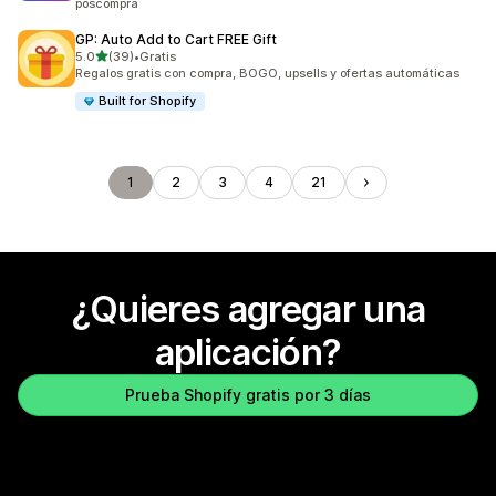
poscompra
GP: Auto Add to Cart FREE Gift
de 5 estrellas
5.0
(39)
•
Gratis
39 reseñas en total
Regalos gratis con compra, BOGO, upsells y ofertas automáticas
Built for Shopify
1
2
3
4
21
¿Quieres agregar una
aplicación?
Prueba Shopify gratis por 3 días