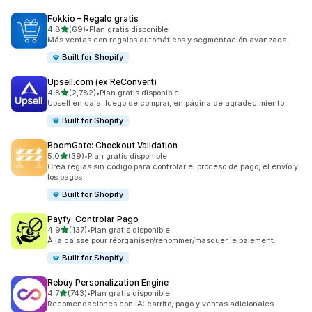
Fokkio – Regalo gratis
de 5 estrellas
4.8
(69)
•
Plan gratis disponible
69 reseñas en total
Más ventas con regalos automáticos y segmentación avanzada.
Built for Shopify
Upsell.com (ex ReConvert)
de 5 estrellas
4.8
(2,782)
•
Plan gratis disponible
2782 reseñas en total
Upsell en caja, luego de comprar, en página de agradecimiento
Built for Shopify
BoomGate: Checkout Validation
de 5 estrellas
5.0
(39)
•
Plan gratis disponible
39 reseñas en total
Crea reglas sin código para controlar el proceso de pago, el envío y
los pagos
Built for Shopify
Payfy: Controlar Pago
de 5 estrellas
4.9
(137)
•
Plan gratis disponible
137 reseñas en total
À la caisse pour réorganiser/renommer/masquer le paiement.
Built for Shopify
Rebuy Personalization Engine
de 5 estrellas
4.7
(743)
•
Plan gratis disponible
743 reseñas en total
Recomendaciones con IA: carrito, pago y ventas adicionales