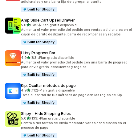
adicionales y una barra fija de agregar al carrito
Built for Shopify
Amp Slide Cart Upsell Drawer
de 5 estrellas
5.0
(688)
•
Plan gratis disponible
688 reseñas en total
Aumenta el valor promedio del pedido con ventas adicionales en el
cajón de carrito deslizante, barra de recompensas y regalos
Built for Shopify
Hitsy Progress Bar
de 5 estrellas
4.9
(83)
•
Plan gratis disponible
83 reseñas en total
Aumenta el valor promedio del pedido con una barra de progreso
para envío gratis, descuentos y regalos
Built for Shopify
Kip: Ocultar métodos de pago
de 5 estrellas
4.9
(112)
•
Plan gratis disponible
112 reseñas en total
Toma el control de tus métodos de pago con las reglas de Kip.
Built for Shopify
Shipy ‑ Hide Shipping Rules
de 5 estrellas
5.0
(133)
•
Plan gratis disponible
133 reseñas en total
Controla tus tarifas de envío mediante varias condiciones en el
proceso de pago
Built for Shopify