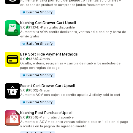
Aumenta el valor promedio del pedido con ventas adicionales y
cruzadas de productos comprados juntos frecuentemente
Built for Shopify
Kaching CartDrawer Cart Upsell
de 5 estrellas
5.0
(1,134)
•
Plan gratis disponible
1134 reseñas en total
Aumenta tu AOV: carrito deslizante, ventas adicionales y barra de
envío gratis
Built for Shopify
ETP Sort Hide Payment Methods
de 5 estrellas
5.0
(368)
•
Gratis
368 reseñas en total
Oculta, ordena, reorganiza y cambia de nombre los métodos de
pago con reglas de pago
Built for Shopify
Essent Cart Drawer Cart Upsell
de 5 estrellas
5.0
(802)
•
Gratis
802 reseñas en total
Aumenta AOV con cajón de carrito upsells & sticky add to cart
Built for Shopify
Kaching Post Purchase Upsell
de 5 estrellas
5.0
(286)
•
Plan gratis disponible
286 reseñas en total
Aumenta el AOV mediante ventas adicionales con 1 clic en el pago
y ofertas en la página de agradecimiento