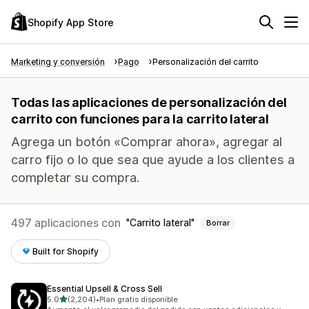
Shopify App Store
Marketing y conversión
Pago
Personalización del carrito
Todas las aplicaciones de personalización del
carrito con funciones para la carrito lateral
Agrega un botón «Comprar ahora», agregar al
carro fijo o lo que sea que ayude a los clientes a
completar su compra.
497 aplicaciones con
Carrito lateral
Borrar
Built for Shopify
Essential Upsell & Cross Sell
de 5 estrellas
5.0
(2,204)
•
Plan gratis disponible
2204 reseñas en total