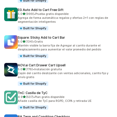
Built for Shopify
EG Auto Add to Cart Free Gift
de 5 estrellas
5.0
(999)
•
Prueba gratis disponible
999 reseñas en total
Agrega de forma automática regalos y ofertas 2x1 con reglas de
segmentación inteligentes
Built for Shopify
Square: Sticky Add to Cart Bar
de 5 estrellas
5.0
(134)
•
Gratis
134 reseñas en total
Mantén visible la barra fija de Agregar al carrito durante el
desplazamiento para aumentar el valor promedio del pedido
Built for Shopify
AOV.ai Cart Drawer Cart Upsell
de 5 estrellas
5.0
(776)
•
Instalación gratuita
776 reseñas en total
Cajón del carrito deslizante con ventas adicionales, carrito fijo y
envío gratis
Built for Shopify
TnC: Casilla de TyC
de 5 estrellas
4.9
(507)
•
Plan gratis disponible
507 reseñas en total
Añade casilla de TyC para RGPD, CCPA y retirada UE
Built for Shopify
RA Term and Condition Checkbox