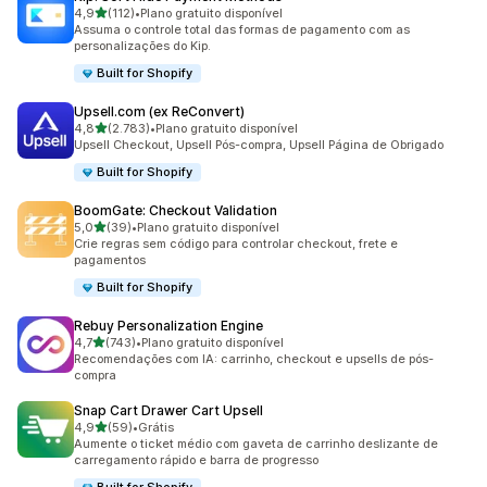
de 5 estrelas
4,9
(112)
•
Plano gratuito disponível
112 avaliações ao todo
Assuma o controle total das formas de pagamento com as
personalizações do Kip.
Built for Shopify
Upsell.com (ex ReConvert)
de 5 estrelas
4,8
(2.783)
•
Plano gratuito disponível
2783 avaliações ao todo
Upsell Checkout, Upsell Pós-compra, Upsell Página de Obrigado
Built for Shopify
BoomGate: Checkout Validation
de 5 estrelas
5,0
(39)
•
Plano gratuito disponível
39 avaliações ao todo
Crie regras sem código para controlar checkout, frete e
pagamentos
Built for Shopify
Rebuy Personalization Engine
de 5 estrelas
4,7
(743)
•
Plano gratuito disponível
743 avaliações ao todo
Recomendações com IA: carrinho, checkout e upsells de pós-
compra
Snap Cart Drawer Cart Upsell
de 5 estrelas
4,9
(59)
•
Grátis
59 avaliações ao todo
Aumente o ticket médio com gaveta de carrinho deslizante de
carregamento rápido e barra de progresso