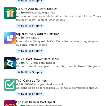
Built for Shopify
EG Auto Add to Cart Free Gift
de 5 estrelas
5,0
(999)
•
Avaliação gratuita
999 avaliações ao todo
Adicione automaticamente brindes e ofertas Compre 1, Leve 2 com
regras inteligentes de direcionamento
Built for Shopify
Square: Sticky Add to Cart Bar
de 5 estrelas
5,0
(134)
•
Grátis
134 avaliações ao todo
Mantenha a Sticky Add to Cart Bar visível ao rolar a página para
aumentar o ticket médio
Built for Shopify
AOV.ai Cart Drawer Cart Upsell
de 5 estrelas
5,0
(777)
•
Grátis para instalar
777 avaliações ao todo
Carrinho lateral com upsell no carrinho, carrinho fixo e frete grátis
Built for Shopify
TnC: Caixa de Termos
de 5 estrelas
4,9
(509)
•
Plano gratuito disponível
509 avaliações ao todo
Adicione caixa de termos para GDPR, CCPA e arrependimento UE
Built for Shopify
Ego Cart Drawer Cart Upsell
de 5 estrelas
5,0
(519)
•
Plano gratuito disponível