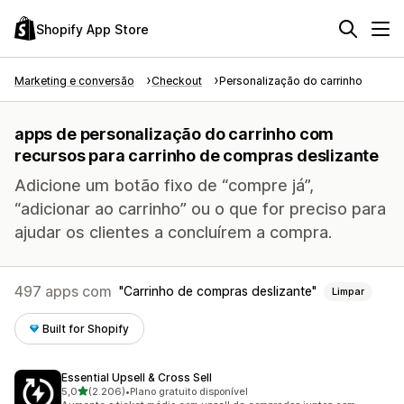
Shopify App Store
Marketing e conversão
Checkout
Personalização do carrinho
apps de personalização do carrinho com
recursos para carrinho de compras deslizante
Adicione um botão fixo de “compre já”,
“adicionar ao carrinho” ou o que for preciso para
ajudar os clientes a concluírem a compra.
497 apps com
Carrinho de compras deslizante
Limpar
Built for Shopify
Essential Upsell & Cross Sell
de 5 estrelas
5,0
(2.206)
•
Plano gratuito disponível
2206 avaliações ao todo