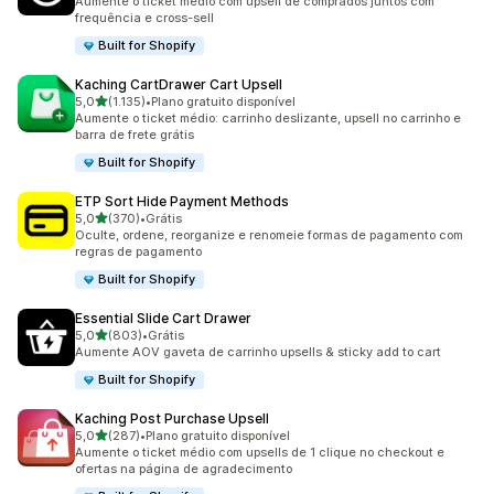
Aumente o ticket médio com upsell de comprados juntos com
frequência e cross-sell
Built for Shopify
Kaching CartDrawer Cart Upsell
de 5 estrelas
5,0
(1.135)
•
Plano gratuito disponível
1135 avaliações ao todo
Aumente o ticket médio: carrinho deslizante, upsell no carrinho e
barra de frete grátis
Built for Shopify
ETP Sort Hide Payment Methods
de 5 estrelas
5,0
(370)
•
Grátis
370 avaliações ao todo
Oculte, ordene, reorganize e renomeie formas de pagamento com
regras de pagamento
Built for Shopify
Essential Slide Cart Drawer
de 5 estrelas
5,0
(803)
•
Grátis
803 avaliações ao todo
Aumente AOV gaveta de carrinho upsells & sticky add to cart
Built for Shopify
Kaching Post Purchase Upsell
de 5 estrelas
5,0
(287)
•
Plano gratuito disponível
287 avaliações ao todo
Aumente o ticket médio com upsells de 1 clique no checkout e
ofertas na página de agradecimento