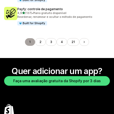
Built for Shopify
Payfy: controle de pagamento
de 5 estrelas
4,9
(137)
•
Plano gratuito disponível
137 avaliações ao todo
Reordenar, renomear e ocultar o método de pagamento
Built for Shopify
1
2
3
4
21
Quer adicionar um app?
Faça uma avaliação gratuita da Shopify por 3 dias