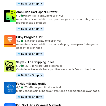
Built for Shopify
Amp Slide Cart Upsell Drawer
de 5 estrelas
5,0
(689)
•
Plano gratuito disponível
689 avaliações ao todo
Aumente o ticket médio com upsell na gaveta do carrinho, barra de
recompensas e brindes
Built for Shopify
Hitsy Progress Bar
de 5 estrelas
4,9
(83)
•
Plano gratuito disponível
83 avaliações ao todo
Aumente o ticket médio com barra de progresso para frete grátis,
descontos e brindes
Built for Shopify
Shipy ‑ Hide Shipping Rules
de 5 estrelas
5,0
(133)
•
Plano gratuito disponível
133 avaliações ao todo
Controle as taxas de frete por diversas condições no checkout
Built for Shopify
Fokkio – Brinde grátis
de 5 estrelas
4,8
(70)
•
Plano gratuito disponível
70 avaliações ao todo
Mais vendas com brindes automáticos e segmentação avançada.
Built for Shopify
Kip: Sort Hide Payment Methods