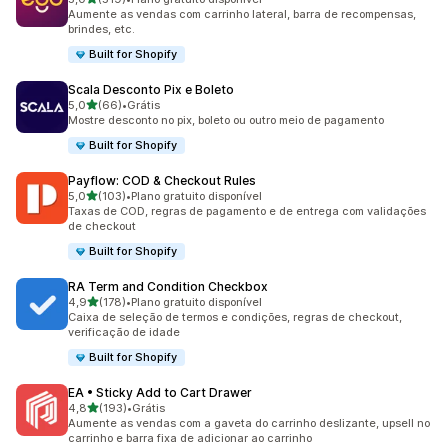
519 avaliações ao todo
Aumente as vendas com carrinho lateral, barra de recompensas,
brindes, etc.
Built for Shopify
Scala Desconto Pix e Boleto
de 5 estrelas
5,0
(66)
•
Grátis
66 avaliações ao todo
Mostre desconto no pix, boleto ou outro meio de pagamento
Built for Shopify
Payflow: COD & Checkout Rules
de 5 estrelas
5,0
(103)
•
Plano gratuito disponível
103 avaliações ao todo
Taxas de COD, regras de pagamento e de entrega com validações
de checkout
Built for Shopify
RA Term and Condition Checkbox
de 5 estrelas
4,9
(178)
•
Plano gratuito disponível
178 avaliações ao todo
Caixa de seleção de termos e condições, regras de checkout,
verificação de idade
Built for Shopify
EA • Sticky Add to Cart Drawer
de 5 estrelas
4,8
(193)
•
Grátis
193 avaliações ao todo
Aumente as vendas com a gaveta do carrinho deslizante, upsell no
carrinho e barra fixa de adicionar ao carrinho