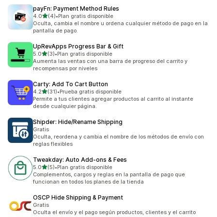
payFn: Payment Method Rules
de 5 estrellas
4.0
(4)
•
Plan gratis disponible
4 reseñas en total
Oculta, cambia el nombre u ordena cualquier método de pago en la
pantalla de pago.
UpRevApps Progress Bar & Gift
de 5 estrellas
5.0
(3)
•
Plan gratis disponible
3 reseñas en total
Aumenta las ventas con una barra de progreso del carrito y
recompensas por niveles
Carty: Add To Cart Button
de 5 estrellas
4.2
(31)
•
Prueba gratis disponible
31 reseñas en total
Permite a tus clientes agregar productos al carrito al instante
desde cualquier página.
Shipder: Hide/Rename Shipping
Gratis
Oculta, reordena y cambia el nombre de los métodos de envío con
reglas flexibles
Tweakday: Auto Add‑ons & Fees
de 5 estrellas
5.0
(5)
•
Plan gratis disponible
5 reseñas en total
Complementos, cargos y reglas en la pantalla de pago que
funcionan en todos los planes de la tienda
OSCP Hide Shipping & Payment
Gratis
Oculta el envío y el pago según productos, clientes y el carrito