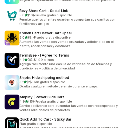
Mejora la experiencia del usuario cuando compra un producto
Bevy Share Cart ‑ Social Link
de 5 estrellas
5.0
(10)
•
Prueba gratis disponible
10 reseñas en total
Permite que los clientes guarden o compartan sus carritos con
familiares y amigos
Kraken Cart Drawer Cart Upsell
de 5 estrellas
5.0
(9)
•
Prueba gratis disponible
9 reseñas en total
Aumenta las ventas con ventas cruzadas y adicionales en el
carrito, recompensas y confianza
TermsBee ‑ I Agree To Terms
de 5 estrellas
4.7
(6)
•
$1.99 al mes
6 reseñas en total
Agrega fácilmente una casilla de verificación de términos y
condiciones y política de privacidad
Shipfn: Hide shipping method
de 5 estrellas
3.1
(2)
•
Plan gratis disponible
2 reseñas en total
Oculta cualquier método de envío durante el pago.
Amplify | Power Slide Cart
de 5 estrellas
4.9
(15)
•
Prueba gratis disponible
15 reseñas en total
Carrito deslizante para aumentar las ventas con recompensas y
ventas adicionales de productos
Quick Add To Cart ‑ Sticky Bar
Plan gratis disponible