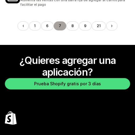
Aumenta las ventas con una barra fija de agregar al carrito para
facilitar el pago
1
6
7
8
9
21
¿Quieres agregar una
aplicación?
Prueba Shopify gratis por 3 días