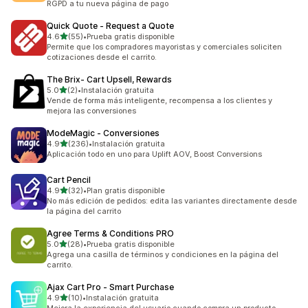
RGPD a tu nueva página de pago
Quick Quote ‑ Request a Quote
de 5 estrellas
4.6
(55)
•
Prueba gratis disponible
55 reseñas en total
Permite que los compradores mayoristas y comerciales soliciten
cotizaciones desde el carrito.
The Brix‑ Cart Upsell, Rewards
de 5 estrellas
5.0
(2)
•
Instalación gratuita
2 reseñas en total
Vende de forma más inteligente, recompensa a los clientes y
mejora las conversiones
ModeMagic ‑ Conversiones
de 5 estrellas
4.9
(236)
•
Instalación gratuita
236 reseñas en total
Aplicación todo en uno para Uplift AOV, Boost Conversions
Cart Pencil
de 5 estrellas
4.9
(32)
•
Plan gratis disponible
32 reseñas en total
No más edición de pedidos: edita las variantes directamente desde
la página del carrito
Agree Terms & Conditions PRO
de 5 estrellas
5.0
(28)
•
Prueba gratis disponible
28 reseñas en total
Agrega una casilla de términos y condiciones en la página del
carrito.
Ajax Cart Pro ‑ Smart Purchase
de 5 estrellas
4.9
(10)
•
Instalación gratuita
10 reseñas en total