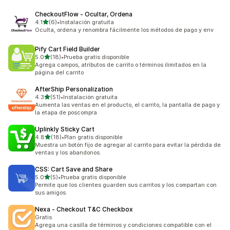
CheckoutFlow ‑ Ocultar, Ordena
de 5 estrellas
4.1
(6)
•
Instalación gratuita
6 reseñas en total
Oculta, ordena y renombra fácilmente los métodos de pago y env
Pify Cart Field Builder
de 5 estrellas
5.0
(18)
•
Prueba gratis disponible
18 reseñas en total
Agrega campos, atributos de carrito o términos ilimitados en la
página del carrito
AfterShip Personalization
de 5 estrellas
4.3
(51)
•
Instalación gratuita
51 reseñas en total
Aumenta las ventas en el producto, el carrito, la pantalla de pago y
la etapa de poscompra
Uplinkly Sticky Cart
de 5 estrellas
4.8
(18)
•
Plan gratis disponible
18 reseñas en total
Muestra un botón fijo de agregar al carrito para evitar la pérdida de
ventas y los abandonos.
CSS: Cart Save and Share
de 5 estrellas
5.0
(5)
•
Prueba gratis disponible
5 reseñas en total
Permite que los clientes guarden sus carritos y los compartan con
sus amigos.
Nexa ‑ Checkout T&C Checkbox
Gratis
Agrega una casilla de términos y condiciones compatible con el