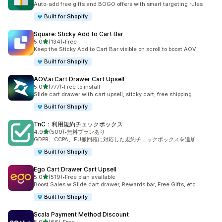
Auto-add free gifts and BOGO offers with smart targeting rules
Built for Shopify
Square: Sticky Add to Cart Bar
5つ星中
5.0
(134)
•
Free
合計レビュー数：134件
Keep the Sticky Add to Cart Bar visible on scroll to boost AOV
Built for Shopify
AOV.ai Cart Drawer Cart Upsell
5つ星中
5.0
(777)
•
Free to install
合計レビュー数：777件
Slide cart drawer with cart upsell, sticky cart, free shipping
Built for Shopify
TnC：利用規約チェックボックス
5つ星中
4.9
(509)
•
無料プランあり
合計レビュー数：509件
GDPR、CCPA、EU撤回権に対応した規約チェックボックスを追加
Built for Shopify
Ego Cart Drawer Cart Upsell
5つ星中
5.0
(519)
•
Free plan available
合計レビュー数：519件
Boost Sales w Slide cart drawer, Rewards bar, Free Gifts, etc
Built for Shopify
Scala Payment Method Discount
5つ星中