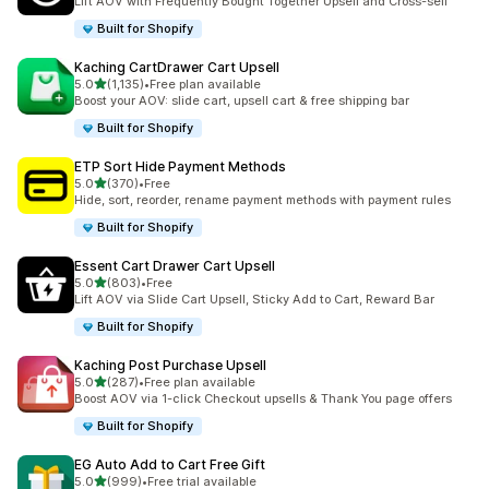
Lift AOV with Frequently Bought Together Upsell and Cross-sell
Built for Shopify
Kaching CartDrawer Cart Upsell
5つ星中
5.0
(1,135)
•
Free plan available
合計レビュー数：1135件
Boost your AOV: slide cart, upsell cart & free shipping bar
Built for Shopify
ETP Sort Hide Payment Methods
5つ星中
5.0
(370)
•
Free
合計レビュー数：370件
Hide, sort, reorder, rename payment methods with payment rules
Built for Shopify
Essent Cart Drawer Cart Upsell
5つ星中
5.0
(803)
•
Free
合計レビュー数：803件
Lift AOV via Slide Cart Upsell, Sticky Add to Cart, Reward Bar
Built for Shopify
Kaching Post Purchase Upsell
5つ星中
5.0
(287)
•
Free plan available
合計レビュー数：287件
Boost AOV via 1-click Checkout upsells & Thank You page offers
Built for Shopify
EG Auto Add to Cart Free Gift
5つ星中
5.0
(999)
•
Free trial available
合計レビュー数：999件