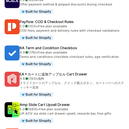
5.0
(66)
•
Free
合計レビュー数：66件
Offer payment method & prepaid discounts during checkout
Built for Shopify
Payflow: COD & Checkout Rules
5つ星中
5.0
(103)
•
Free plan available
合計レビュー数：103件
COD fees, payment and delivery rules with checkout validations
Built for Shopify
RA Term and Condition Checkbox
5つ星中
4.9
(178)
•
Free plan available
合計レビュー数：178件
Terms and conditions checkbox checkout rules, age verification
Built for Shopify
EA • カートに追加アップセル Cart Drawer
5つ星中
4.8
(193)
•
無料
合計レビュー数：193件
スライドカートのアップセル、クイック購入ボタン、カートバーへのステ
ィッキー追加
Built for Shopify
Amp Slide Cart Upsell Drawer
5つ星中
5.0
(689)
•
Free plan available
合計レビュー数：689件
Lift AOV via slide cart drawer upsell, rewards bar, free gifts
Built for Shopify