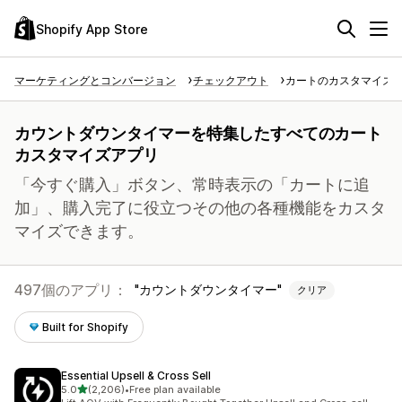
Shopify App Store
マーケティングとコンバージョン
チェックアウト
カートのカスタマイズ
カウントダウンタイマーを特集したすべてのカート
カスタマイズアプリ
「今すぐ購入」ボタン、常時表示の「カートに追
加」、購入完了に役立つその他の各種機能をカスタ
マイズできます。
497個のアプリ：
カウントダウンタイマー
クリア
Built for Shopify
Essential Upsell & Cross Sell
5つ星中
5.0
(2,206)
•
Free plan available
合計レビュー数：2206件