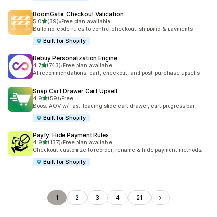
BoomGate: Checkout Validation
5つ星中
5.0
(39)
•
Free plan available
合計レビュー数：39件
Build no-code rules to control checkout, shipping & payments
Built for Shopify
Rebuy Personalization Engine
5つ星中
4.7
(743)
•
Free plan available
合計レビュー数：743件
AI recommendations: cart, checkout, and post-purchase upsells
Snap Cart Drawer Cart Upsell
5つ星中
4.9
(59)
•
Free
合計レビュー数：59件
Boost AOV w/ fast-loading slide cart drawer, cart progress bar
Built for Shopify
Payfy: Hide Payment Rules
5つ星中
4.9
(137)
•
Free plan available
合計レビュー数：137件
Checkout customize to reorder, rename & hide payment methods.
Built for Shopify
1
2
3
4
21