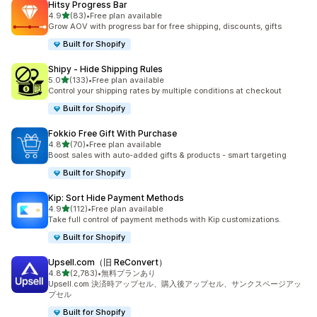
Hitsy Progress Bar
5つ星中
4.9
(83)
•
Free plan available
合計レビュー数：83件
Grow AOV with progress bar for free shipping, discounts, gifts
Built for Shopify
Shipy ‑ Hide Shipping Rules
5つ星中
5.0
(133)
•
Free plan available
合計レビュー数：133件
Control your shipping rates by multiple conditions at checkout
Built for Shopify
Fokkio Free Gift With Purchase
5つ星中
4.8
(70)
•
Free plan available
合計レビュー数：70件
Boost sales with auto-added gifts & products - smart targeting
Built for Shopify
Kip: Sort Hide Payment Methods
5つ星中
4.9
(112)
•
Free plan available
合計レビュー数：112件
Take full control of payment methods with Kip customizations.
Built for Shopify
Upsell.com（旧 ReConvert）
5つ星中
4.8
(2,783)
•
無料プランあり
合計レビュー数：2783件
Upsell.com 決済時アップセル、購入後アップセル、サンクスページアッ
プセル
Built for Shopify