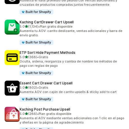
Aumenta el valor promedio del pedido con ventas adicionales y
cruzadas de productos comprados juntos frecuentemente
Built for Shopify
Kaching CartDrawer Cart Upsell
de 5 estrellas
5.0
(1,134)
•
Plan gratis disponible
1134 reseñas en total
Aumenta tu AOV: carrito deslizante, ventas adicionales y barra de
envío gratis
Built for Shopify
ETP Sort Hide Payment Methods
de 5 estrellas
5.0
(368)
•
Gratis
368 reseñas en total
Oculta, ordena, reorganiza y cambia de nombre los métodos de
pago con reglas de pago
Built for Shopify
Essent Cart Drawer Cart Upsell
de 5 estrellas
5.0
(802)
•
Gratis
802 reseñas en total
Aumenta AOV con cajón de carrito upsells & sticky add to cart
Built for Shopify
Kaching Post Purchase Upsell
de 5 estrellas
5.0
(286)
•
Plan gratis disponible
286 reseñas en total
Aumenta el AOV mediante ventas adicionales con 1 clic en el pago
y ofertas en la página de agradecimiento