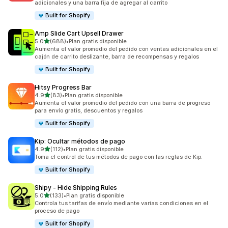
adicionales y una barra fija de agregar al carrito
Built for Shopify
Amp Slide Cart Upsell Drawer
de 5 estrellas
5.0
(688)
•
Plan gratis disponible
688 reseñas en total
Aumenta el valor promedio del pedido con ventas adicionales en el
cajón de carrito deslizante, barra de recompensas y regalos
Built for Shopify
Hitsy Progress Bar
de 5 estrellas
4.9
(83)
•
Plan gratis disponible
83 reseñas en total
Aumenta el valor promedio del pedido con una barra de progreso
para envío gratis, descuentos y regalos
Built for Shopify
Kip: Ocultar métodos de pago
de 5 estrellas
4.9
(112)
•
Plan gratis disponible
112 reseñas en total
Toma el control de tus métodos de pago con las reglas de Kip.
Built for Shopify
Shipy ‑ Hide Shipping Rules
de 5 estrellas
5.0
(133)
•
Plan gratis disponible
133 reseñas en total
Controla tus tarifas de envío mediante varias condiciones en el
proceso de pago
Built for Shopify