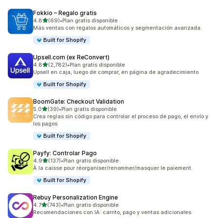
Fokkio – Regalo gratis
de 5 estrellas
4.8
(69)
•
Plan gratis disponible
69 reseñas en total
Más ventas con regalos automáticos y segmentación avanzada.
Built for Shopify
Upsell.com (ex ReConvert)
de 5 estrellas
4.8
(2,782)
•
Plan gratis disponible
2782 reseñas en total
Upsell en caja, luego de comprar, en página de agradecimiento
Built for Shopify
BoomGate: Checkout Validation
de 5 estrellas
5.0
(39)
•
Plan gratis disponible
39 reseñas en total
Crea reglas sin código para controlar el proceso de pago, el envío y
los pagos
Built for Shopify
Payfy: Controlar Pago
de 5 estrellas
4.9
(137)
•
Plan gratis disponible
137 reseñas en total
À la caisse pour réorganiser/renommer/masquer le paiement.
Built for Shopify
Rebuy Personalization Engine
de 5 estrellas
4.7
(743)
•
Plan gratis disponible
743 reseñas en total
Recomendaciones con IA: carrito, pago y ventas adicionales