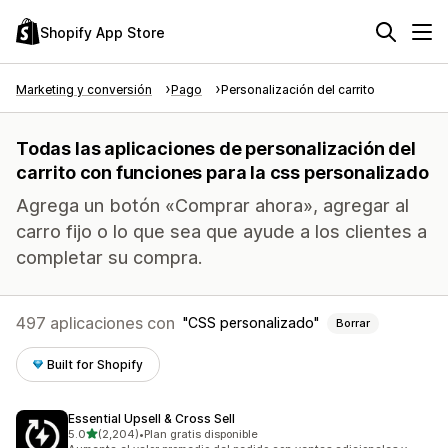
Shopify App Store
Marketing y conversión
Pago
Personalización del carrito
Todas las aplicaciones de personalización del
carrito con funciones para la css personalizado
Agrega un botón «Comprar ahora», agregar al
carro fijo o lo que sea que ayude a los clientes a
completar su compra.
497 aplicaciones con
CSS personalizado
Borrar
Built for Shopify
Essential Upsell & Cross Sell
de 5 estrellas
5.0
(2,204)
•
Plan gratis disponible
2204 reseñas en total