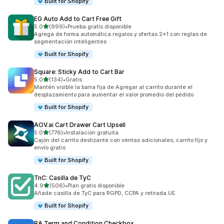
Built for Shopify
EG Auto Add to Cart Free Gift
de 5 estrellas
5.0
(999)
•
Prueba gratis disponible
999 reseñas en total
Agrega de forma automática regalos y ofertas 2x1 con reglas de
segmentación inteligentes
Built for Shopify
Square: Sticky Add to Cart Bar
de 5 estrellas
5.0
(134)
•
Gratis
134 reseñas en total
Mantén visible la barra fija de Agregar al carrito durante el
desplazamiento para aumentar el valor promedio del pedido
Built for Shopify
AOV.ai Cart Drawer Cart Upsell
de 5 estrellas
5.0
(776)
•
Instalación gratuita
776 reseñas en total
Cajón del carrito deslizante con ventas adicionales, carrito fijo y
envío gratis
Built for Shopify
TnC: Casilla de TyC
de 5 estrellas
4.9
(506)
•
Plan gratis disponible
506 reseñas en total
Añade casilla de TyC para RGPD, CCPA y retirada UE
Built for Shopify
RA Term and Condition Checkbox