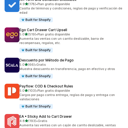
de 5 estrellas
4.9
(178)
•
Plan gratis disponible
178 reseñas en total
Casilla de términos y condiciones, reglas de pago y verificación de
edad
Built for Shopify
Ego Cart Drawer Cart Upsell
de 5 estrellas
5.0
(519)
•
Plan gratis disponible
519 reseñas en total
Aumenta las ventas con un carrito deslizable, barra de
recompensas, regalos, etc.
Built for Shopify
Descuento por Método de Pago
de 5 estrellas
5.0
(66)
•
Gratis
66 reseñas en total
Muestra descuento en transferencia, pago en efectivo y otros
Built for Shopify
Payflow: COD & Checkout Rules
de 5 estrellas
5.0
(103)
•
Plan gratis disponible
103 reseñas en total
Cargos por pago contra entrega, reglas de pago y entrega con
validaciones
Built for Shopify
EA • Sticky Add to Cart Drawer
de 5 estrellas
4.8
(193)
•
Gratis
193 reseñas en total
Aumenta las ventas con un cajón de carrito deslizable, ventas