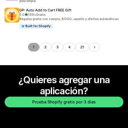
poscompra
GP: Auto Add to Cart FREE Gift
de 5 estrellas
5.0
(39)
•
Gratis
39 reseñas en total
Regalos gratis con compra, BOGO, upsells y ofertas automáticas
Built for Shopify
1
2
3
4
21
¿Quieres agregar una
aplicación?
Prueba Shopify gratis por 3 días