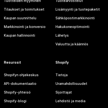
Tuotteiden myyminen
Tuotearvostelut
Tilaukset ja toimitukset
Lisämyynti ja tuotepaketit
Kaupan suunnittelu
Sähköpostimarkkinointi
Markkinointi ja konversio
Hakukoneoptimointi
Kaupan hallinnointi
Lähetys
Valuutta ja käännös
Resurssit
Shopify
Shopifyn ohjekeskus
Tietoja
API-dokumentaatio
Uramahdollisuudet
Shopify-yhteisö
Sijoittajat
Shopify-blogi
Lehdistö ja media