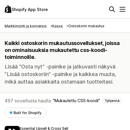
Shopify App Store
Markkinointi ja konversio
Kassa
Ostoskorin mukautus
Kaikki ostoskorin mukautussovellukset, joissa
on ominaisuuksia mukautettu css-koodi-
toiminnoille.
Lisää ”Osta nyt” -painike ja jatkuvasti näkyvä
”Lisää ostoskoriin” -painike ja kaikkea muuta,
mikä auttaa asiakkaita ostamaan tuotteitasi.
497 sovellusta haulla
Mukautettu CSS-koodi
Tyhjennä
Built for Shopify
Essential Upsell & Cross Sell