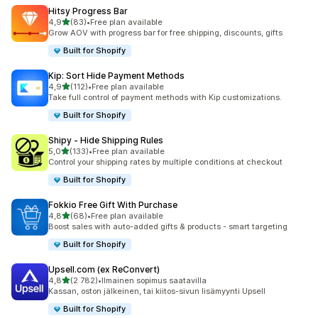
Hitsy Progress Bar
/ 5 tähteä
4,9
(83)
•
Free plan available
83 arvostelua yhteensä
Grow AOV with progress bar for free shipping, discounts, gifts
Built for Shopify
Kip: Sort Hide Payment Methods
/ 5 tähteä
4,9
(112)
•
Free plan available
112 arvostelua yhteensä
Take full control of payment methods with Kip customizations.
Built for Shopify
Shipy ‑ Hide Shipping Rules
/ 5 tähteä
5,0
(133)
•
Free plan available
133 arvostelua yhteensä
Control your shipping rates by multiple conditions at checkout
Built for Shopify
Fokkio Free Gift With Purchase
/ 5 tähteä
4,8
(68)
•
Free plan available
68 arvostelua yhteensä
Boost sales with auto-added gifts & products - smart targeting
Built for Shopify
Upsell.com (ex ReConvert)
/ 5 tähteä
4,8
(2 782)
•
Ilmainen sopimus saatavilla
2782 arvostelua yhteensä
Kassan, oston jälkeinen, tai kiitos-sivun lisämyynti Upsell
Built for Shopify