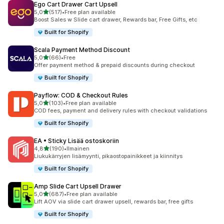
Ego Cart Drawer Cart Upsell
/ 5 tähteä
5,0
(517)
•
Free plan available
517 arvostelua yhteensä
Boost Sales w Slide cart drawer, Rewards bar, Free Gifts, etc
Built for Shopify
Scala Payment Method Discount
/ 5 tähteä
5,0
(66)
•
Free
66 arvostelua yhteensä
Offer payment method & prepaid discounts during checkout
Built for Shopify
Payflow: COD & Checkout Rules
/ 5 tähteä
5,0
(103)
•
Free plan available
103 arvostelua yhteensä
COD fees, payment and delivery rules with checkout validations
Built for Shopify
EA • Sticky Lisää ostoskoriin
/ 5 tähteä
4,8
(190)
•
Ilmainen
190 arvostelua yhteensä
Liukukärryjen lisämyynti, pikaostopainikkeet ja kiinnitys
Built for Shopify
Amp Slide Cart Upsell Drawer
/ 5 tähteä
5,0
(687)
•
Free plan available
687 arvostelua yhteensä
Lift AOV via slide cart drawer upsell, rewards bar, free gifts
Built for Shopify