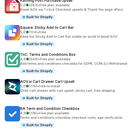
Kaching Post Purchase Upsell
/ 5 tähteä
5,0
(283)
•
Free plan available
283 arvostelua yhteensä
Boost AOV via 1-click Checkout upsells & Thank You page offers
Built for Shopify
Square: Sticky Add to Cart Bar
/ 5 tähteä
5,0
(134)
•
Free
134 arvostelua yhteensä
Keep the Sticky Add to Cart Bar visible on scroll to boost AOV
Built for Shopify
TnC: Terms and Conditions Box
/ 5 tähteä
4,9
(506)
•
Free plan available
506 arvostelua yhteensä
Add terms and conditions checkbox for GDPR, CCPA EU Withdrawal
Built for Shopify
AOV.ai Cart Drawer Cart Upsell
/ 5 tähteä
5,0
(774)
•
Free to install
774 arvostelua yhteensä
Slide cart drawer with cart upsell, sticky cart, free shipping
Built for Shopify
RA Term and Condition Checkbox
/ 5 tähteä
4,9
(178)
•
Free plan available
178 arvostelua yhteensä
Terms and conditions checkbox checkout rules, age verification
Built for Shopify