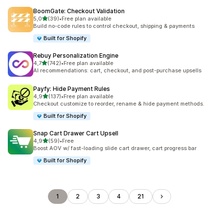
BoomGate: Checkout Validation
/ 5 tähteä
5,0
(39)
•
Free plan available
39 arvostelua yhteensä
Build no-code rules to control checkout, shipping & payments
Built for Shopify
Rebuy Personalization Engine
/ 5 tähteä
4,7
(742)
•
Free plan available
742 arvostelua yhteensä
AI recommendations: cart, checkout, and post-purchase upsells
Payfy: Hide Payment Rules
/ 5 tähteä
4,9
(137)
•
Free plan available
137 arvostelua yhteensä
Checkout customize to reorder, rename & hide payment methods.
Built for Shopify
Snap Cart Drawer Cart Upsell
/ 5 tähteä
4,9
(59)
•
Free
59 arvostelua yhteensä
Boost AOV w/ fast-loading slide cart drawer, cart progress bar
Built for Shopify
1
2
3
4
21