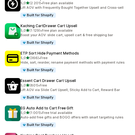
/ 5 tähteä
5,0
(2 201)
•
Free plan available
2201 arvostelua yhteensä
Lift AOV with Frequently Bought Together Upsell and Cross-sell
Built for Shopify
Kaching CartDrawer Cart Upsell
/ 5 tähteä
5,0
(1 129)
•
Free plan available
1129 arvostelua yhteensä
Boost your AOV: slide cart, upsell cart & free shipping bar
Built for Shopify
ETP Sort Hide Payment Methods
/ 5 tähteä
5,0
(366)
•
Free
366 arvostelua yhteensä
Hide, sort, reorder, rename payment methods with payment rules
Built for Shopify
Essent Cart Drawer Cart Upsell
/ 5 tähteä
5,0
(801)
•
Free
801 arvostelua yhteensä
Lift AOV via Slide Cart Upsell, Sticky Add to Cart, Reward Bar
Built for Shopify
EG Auto Add to Cart Free Gift
/ 5 tähteä
5,0
(1 001)
•
Free trial available
1001 arvostelua yhteensä
Auto-add free gifts and BOGO offers with smart targeting rules
Built for Shopify