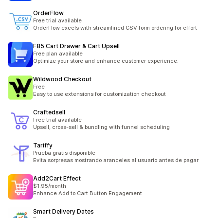
OrderFlow
Free trial available
OrderFlow excels with streamlined CSV form ordering for effort
F85 Cart Drawer & Cart Upsell
Free plan available
Optimize your store and enhance customer experience.
Wildwood Checkout
Free
Easy to use extensions for customization checkout
Craftedsell
Free trial available
Upsell, cross-sell & bundling with funnel scheduling
Tariffy
Prueba gratis disponible
Evita sorpresas mostrando aranceles al usuario antes de pagar
Add2Cart Effect
$1.95/month
Enhance Add to Cart Button Engagement
Smart Delivery Dates