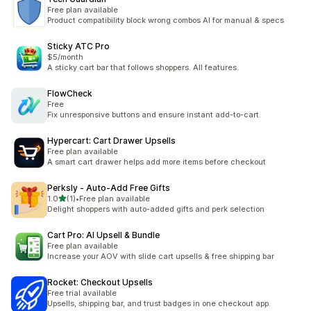
Free plan available
Product compatibility block wrong combos AI for manual & specs
Sticky ATC Pro
$5/month
A sticky cart bar that follows shoppers. All features.
FlowCheck
Free
Fix unresponsive buttons and ensure instant add-to-cart.
Hypercart: Cart Drawer Upsells
Free plan available
A smart cart drawer helps add more items before checkout
Perksly ‑ Auto‑Add Free Gifts
5つ星中
1.0
(1)
•
Free plan available
合計レビュー数：1件
Delight shoppers with auto-added gifts and perk selection
Cart Pro: AI Upsell & Bundle
Free plan available
Increase your AOV with slide cart upsells & free shipping bar
Rocket: Checkout Upsells
Free trial available
Upsells, shipping bar, and trust badges in one checkout app.