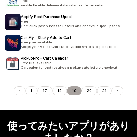
Free
Enable flexible delivery date selection for an order
Appify Post Purchase Upsell
Free
One-click post purchase upsells and checkout upsell pages
CartFly ‑ Sticky Add to Cart
Free plan available
Keeps your Add to Cart button visible while shoppers scroll
PickupPro – Cart Calendar
Free trial available
Cart calendar that requires a pickup date before checkout
1
17
18
19
20
21
使ってみたいアプリがあり