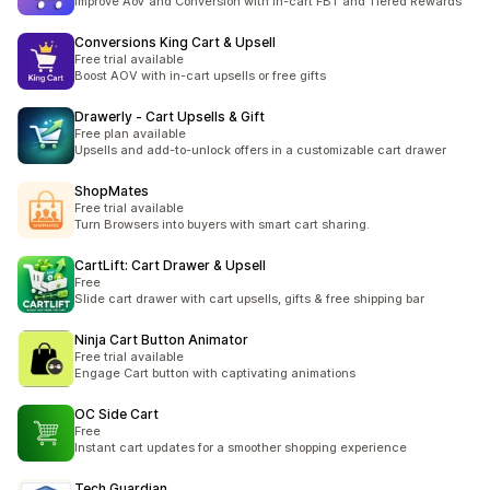
Improve AoV and Conversion with in-cart FBT and Tiered Rewards
Conversions King Cart & Upsell
Free trial available
Boost AOV with in-cart upsells or free gifts
Drawerly ‑ Cart Upsells & Gift
Free plan available
Upsells and add-to-unlock offers in a customizable cart drawer
ShopMates
Free trial available
Turn Browsers into buyers with smart cart sharing.
CartLift: Cart Drawer & Upsell
Free
Slide cart drawer with cart upsells, gifts & free shipping bar
Ninja Cart Button Animator
Free trial available
Engage Cart button with captivating animations
OC Side Cart
Free
Instant cart updates for a smoother shopping experience
Tech Guardian