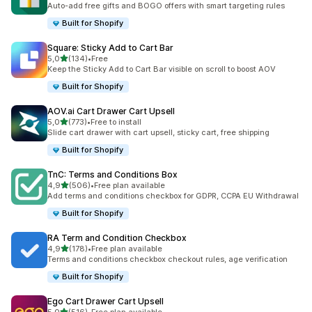
Auto-add free gifts and BOGO offers with smart targeting rules
Built for Shopify
Square: Sticky Add to Cart Bar
av 5 stjerner
5,0
(134)
•
Free
Totalt 134 omtaler
Keep the Sticky Add to Cart Bar visible on scroll to boost AOV
Built for Shopify
AOV.ai Cart Drawer Cart Upsell
av 5 stjerner
5,0
(773)
•
Free to install
Totalt 773 omtaler
Slide cart drawer with cart upsell, sticky cart, free shipping
Built for Shopify
TnC: Terms and Conditions Box
av 5 stjerner
4,9
(506)
•
Free plan available
Totalt 506 omtaler
Add terms and conditions checkbox for GDPR, CCPA EU Withdrawal
Built for Shopify
RA Term and Condition Checkbox
av 5 stjerner
4,9
(178)
•
Free plan available
Totalt 178 omtaler
Terms and conditions checkbox checkout rules, age verification
Built for Shopify
Ego Cart Drawer Cart Upsell
av 5 stjerner