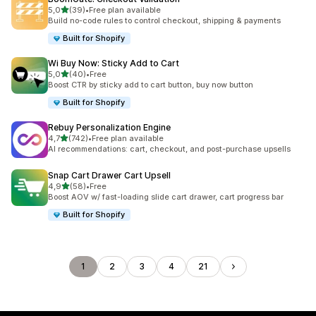
av 5 stjerner
5,0
(39)
•
Free plan available
Totalt 39 omtaler
Build no-code rules to control checkout, shipping & payments
Built for Shopify
Wi Buy Now: Sticky Add to Cart
av 5 stjerner
5,0
(40)
•
Free
Totalt 40 omtaler
Boost CTR by sticky add to cart button, buy now button
Built for Shopify
Rebuy Personalization Engine
av 5 stjerner
4,7
(742)
•
Free plan available
Totalt 742 omtaler
AI recommendations: cart, checkout, and post-purchase upsells
Snap Cart Drawer Cart Upsell
av 5 stjerner
4,9
(58)
•
Free
Totalt 58 omtaler
Boost AOV w/ fast-loading slide cart drawer, cart progress bar
Built for Shopify
1
2
3
4
21