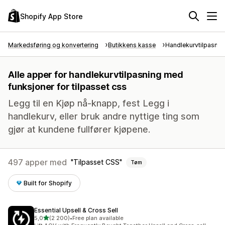
Shopify App Store
Markedsføring og konvertering
Butikkens kasse
Handlekurvtilpasnin
Alle apper for handlekurvtilpasning med
funksjoner for tilpasset css
Legg til en Kjøp nå-knapp, fest Legg i
handlekurv, eller bruk andre nyttige ting som
gjør at kundene fullfører kjøpene.
497 apper med
Tilpasset CSS
Tøm
Built for Shopify
Essential Upsell & Cross Sell
av 5 stjerner
5,0
(2 200)
•
Free plan available
Totalt 2200 omtaler