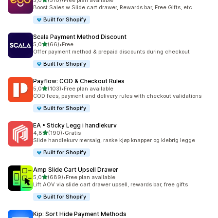
5,0
(516)
•
Free plan available
Totalt 516 omtaler
Boost Sales w Slide cart drawer, Rewards bar, Free Gifts, etc
Built for Shopify
Scala Payment Method Discount
av 5 stjerner
5,0
(66)
•
Free
Totalt 66 omtaler
Offer payment method & prepaid discounts during checkout
Built for Shopify
Payflow: COD & Checkout Rules
av 5 stjerner
5,0
(103)
•
Free plan available
Totalt 103 omtaler
COD fees, payment and delivery rules with checkout validations
Built for Shopify
EA • Sticky Legg i handlekurv
av 5 stjerner
4,8
(190)
•
Gratis
Totalt 190 omtaler
Slide handlekurv mersalg, raske kjøp knapper og klebrig legge
Built for Shopify
Amp Slide Cart Upsell Drawer
av 5 stjerner
5,0
(689)
•
Free plan available
Totalt 689 omtaler
Lift AOV via slide cart drawer upsell, rewards bar, free gifts
Built for Shopify
Kip: Sort Hide Payment Methods