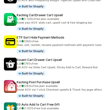
Lift AOV with Frequently Bought Together Upsell and Cross-sell
Built for Shopify
Kaching CartDrawer Cart Upsell
av 5 stjerner
5,0
(1 129)
•
Free plan available
Totalt 1129 omtaler
Boost your AOV: slide cart, upsell cart & free shipping bar
Built for Shopify
ETP Sort Hide Payment Methods
av 5 stjerner
5,0
(365)
•
Free
Totalt 365 omtaler
Hide, sort, reorder, rename payment methods with payment rules
Built for Shopify
Essent Cart Drawer Cart Upsell
av 5 stjerner
5,0
(791)
•
Free
Totalt 791 omtaler
Lift AOV via Slide Cart Upsell, Sticky Add to Cart, Reward Bar
Built for Shopify
Kaching Post Purchase Upsell
av 5 stjerner
5,0
(283)
•
Free plan available
Totalt 283 omtaler
Boost AOV via 1-click Checkout upsells & Thank You page offers
Built for Shopify
EG Auto Add to Cart Free Gift
av 5 stjerner
5,0
(1 001)
•
Free trial available
Totalt 1001 omtaler