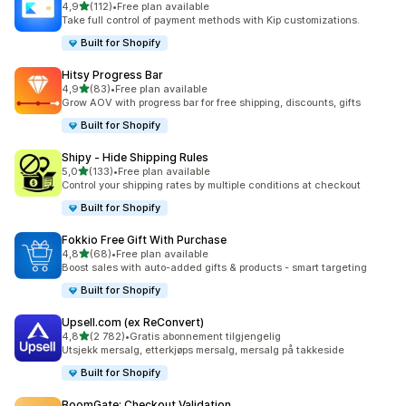
av 5 stjerner
4,9
(112)
•
Free plan available
Totalt 112 omtaler
Take full control of payment methods with Kip customizations.
Built for Shopify
Hitsy Progress Bar
av 5 stjerner
4,9
(83)
•
Free plan available
Totalt 83 omtaler
Grow AOV with progress bar for free shipping, discounts, gifts
Built for Shopify
Shipy ‑ Hide Shipping Rules
av 5 stjerner
5,0
(133)
•
Free plan available
Totalt 133 omtaler
Control your shipping rates by multiple conditions at checkout
Built for Shopify
Fokkio Free Gift With Purchase
av 5 stjerner
4,8
(68)
•
Free plan available
Totalt 68 omtaler
Boost sales with auto-added gifts & products - smart targeting
Built for Shopify
Upsell.com (ex ReConvert)
av 5 stjerner
4,8
(2 782)
•
Gratis abonnement tilgjengelig
Totalt 2782 omtaler
Utsjekk mersalg, etterkjøps mersalg, mersalg på takkeside
Built for Shopify
BoomGate: Checkout Validation