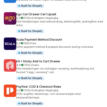
Built for Shopify
Ego Cart Drawer Cart Upsell
av 5 stjärnor
5,0
(519)
•
Gratisplan tillgänglig
519 recensioner totalt
Öka försäljningen med sidovarukorg, belöningsfält, gratisgåvor med
mera
Built for Shopify
Scala Payment Method Discount
av 5 stjärnor
5,0
(66)
•
Free
66 recensioner totalt
Offer payment method & prepaid discounts during checkout
Built for Shopify
EA • Sticky Add to Cart Drawer
av 5 stjärnor
4,8
(191)
•
Gratis
191 recensioner totalt
Öka försäljningen via utdragbar varukorg, merförsäljning och
fixerad "Lägg i varukorg"-rad
Built for Shopify
Payflow: COD & Checkout Rules
av 5 stjärnor
5,0
(103)
•
Gratisplan tillgänglig
103 recensioner totalt
COD-avgifter, betalnings- och leveransregler med
kassavalideringar
Built for Shopify