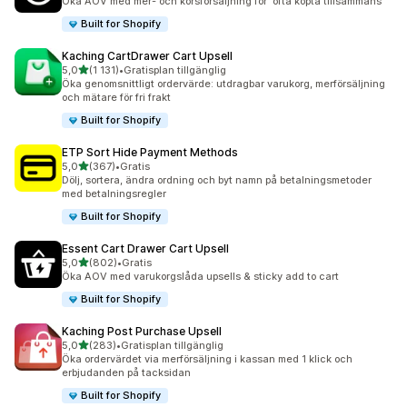
Öka AOV med mer- och korsförsäljning för ”ofta köpta tillsammans”
Built for Shopify
Kaching CartDrawer Cart Upsell
av 5 stjärnor
5,0
(1 131)
•
Gratisplan tillgänglig
1131 recensioner totalt
Öka genomsnittligt ordervärde: utdragbar varukorg, merförsäljning
och mätare för fri frakt
Built for Shopify
ETP Sort Hide Payment Methods
av 5 stjärnor
5,0
(367)
•
Gratis
367 recensioner totalt
Dölj, sortera, ändra ordning och byt namn på betalningsmetoder
med betalningsregler
Built for Shopify
Essent Cart Drawer Cart Upsell
av 5 stjärnor
5,0
(802)
•
Gratis
802 recensioner totalt
Öka AOV med varukorgslåda upsells & sticky add to cart
Built for Shopify
Kaching Post Purchase Upsell
av 5 stjärnor
5,0
(283)
•
Gratisplan tillgänglig
283 recensioner totalt
Öka ordervärdet via merförsäljning i kassan med 1 klick och
erbjudanden på tacksidan
Built for Shopify