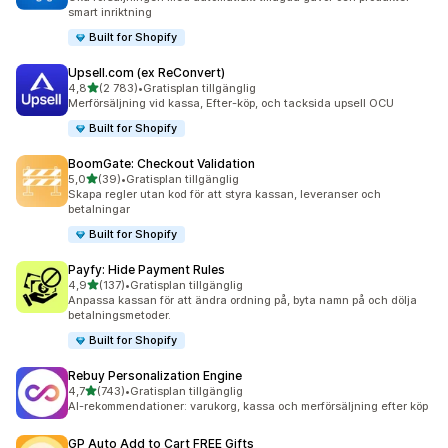
smart inriktning
Built for Shopify
Upsell.com (ex ReConvert)
av 5 stjärnor
4,8
(2 783)
•
Gratisplan tillgänglig
2783 recensioner totalt
Merförsäljning vid kassa, Efter-köp, och tacksida upsell OCU
Built for Shopify
BoomGate: Checkout Validation
av 5 stjärnor
5,0
(39)
•
Gratisplan tillgänglig
39 recensioner totalt
Skapa regler utan kod för att styra kassan, leveranser och
betalningar
Built for Shopify
Payfy: Hide Payment Rules
av 5 stjärnor
4,9
(137)
•
Gratisplan tillgänglig
137 recensioner totalt
Anpassa kassan för att ändra ordning på, byta namn på och dölja
betalningsmetoder.
Built for Shopify
Rebuy Personalization Engine
av 5 stjärnor
4,7
(743)
•
Gratisplan tillgänglig
743 recensioner totalt
AI-rekommendationer: varukorg, kassa och merförsäljning efter köp
GP Auto Add to Cart FREE Gifts