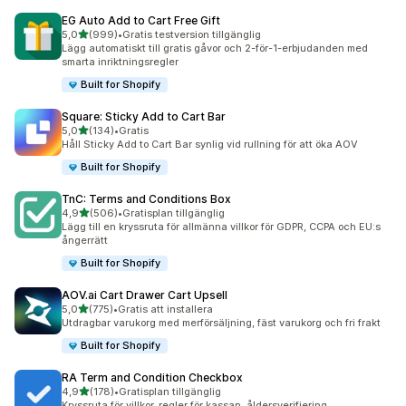
EG Auto Add to Cart Free Gift
av 5 stjärnor
5,0
(999)
•
Gratis testversion tillgänglig
999 recensioner totalt
Lägg automatiskt till gratis gåvor och 2-för-1-erbjudanden med
smarta inriktningsregler
Built for Shopify
Square: Sticky Add to Cart Bar
av 5 stjärnor
5,0
(134)
•
Gratis
134 recensioner totalt
Håll Sticky Add to Cart Bar synlig vid rullning för att öka AOV
Built for Shopify
TnC: Terms and Conditions Box
av 5 stjärnor
4,9
(506)
•
Gratisplan tillgänglig
506 recensioner totalt
Lägg till en kryssruta för allmänna villkor för GDPR, CCPA och EU:s
ångerrätt
Built for Shopify
AOV.ai Cart Drawer Cart Upsell
av 5 stjärnor
5,0
(775)
•
Gratis att installera
775 recensioner totalt
Utdragbar varukorg med merförsäljning, fäst varukorg och fri frakt
Built for Shopify
RA Term and Condition Checkbox
av 5 stjärnor
4,9
(178)
•
Gratisplan tillgänglig
178 recensioner totalt
Kryssruta för villkor, regler för kassan, åldersverifiering