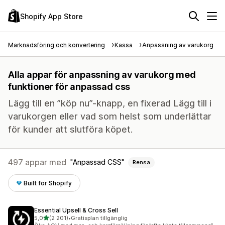
Shopify App Store
Marknadsföring och konvertering
Kassa
Anpassning av varukorg
Alla appar för anpassning av varukorg med
funktioner för anpassad css
Lägg till en ”köp nu”-knapp, en fixerad Lägg till i
varukorgen eller vad som helst som underlättar
för kunder att slutföra köpet.
497 appar med
Anpassad CSS
Rensa
Built for Shopify
Essential Upsell & Cross Sell
av 5 stjärnor
5,0
(2 201)
•
Gratisplan tillgänglig
2201 recensioner totalt