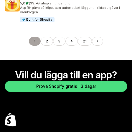
av 5 stjärnor
5,0
(39)
•
Gratisplan tillgänglig
39 recensioner totalt
App för gåva på köpet som automatiskt lägger till riktade gåvor i
varukorgen
Built for Shopify
1
2
3
4
21
Vill du lägga till en app?
Prova Shopify gratis i 3 dagar