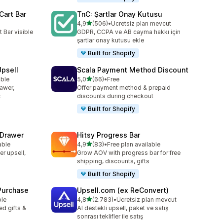
Cart Bar
TnC: Şartlar Onay Kutusu
5 yıldız üzerinden
4,9
(506)
•
Ücretsiz plan mevcut
toplam 506 değerlendirme
 Bar visible
GDPR, CCPA ve AB cayma hakkı için
şartlar onay kutusu ekle
Built for Shopify
Upsell
Scala Payment Method Discount
5 yıldız üzerinden
able
5,0
(66)
•
Free
toplam 66 değerlendirme
rawer,
Offer payment method & prepaid
c
discounts during checkout
Built for Shopify
 Drawer
Hitsy Progress Bar
5 yıldız üzerinden
able
4,9
(83)
•
Free plan available
toplam 83 değerlendirme
er upsell,
Grow AOV with progress bar for free
shipping, discounts, gifts
Built for Shopify
 Purchase
Upsell.com (ex ReConvert)
5 yıldız üzerinden
ble
4,8
(2.783)
•
Ücretsiz plan mevcut
toplam 2783 değerlendirme
d gifts &
AI destekli upsell, paket ve satış
sonrası teklifler ile satış