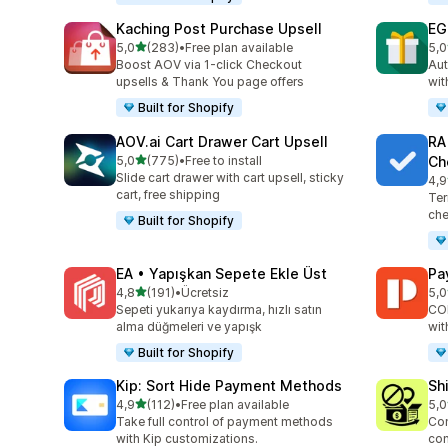
Kaching Post Purchase Upsell
EG
5 yıldız üzerinden
5,0
(283)
•
Free plan available
5,0
toplam 283 değerlendirme
top
Boost AOV via 1-click Checkout
Aut
upsells & Thank You page offers
wit
Built for Shopify
AOV.ai Cart Drawer Cart Upsell
RA
5 yıldız üzerinden
5,0
(775)
•
Free to install
Ch
toplam 775 değerlendirme
Slide cart drawer with cart upsell, sticky
4,9
top
cart, free shipping
Ter
che
Built for Shopify
EA • Yapışkan Sepete Ekle Üst
Pa
5 yıldız üzerinden
4,8
(191)
•
Ücretsiz
5,0
toplam 191 değerlendirme
top
Sepeti yukarıya kaydırma, hızlı satın
COD
alma düğmeleri ve yapışk
wit
Built for Shopify
Kip: Sort Hide Payment Methods
Sh
5 yıldız üzerinden
4,9
(112)
•
Free plan available
5,0
toplam 112 değerlendirme
top
Take full control of payment methods
Con
with Kip customizations.
con