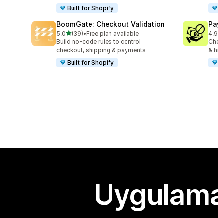
Built for Shopify
BoomGate: Checkout Validation
Pa
5 yıldız üzerinden
5,0
(39)
•
Free plan available
4,9
toplam 39 değerlendirme
top
Build no-code rules to control
Che
checkout, shipping & payments
& h
Built for Shopify
Uygulama