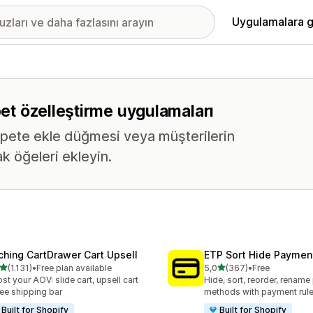
Uygulamalara g
pet özelleştirme uygulamaları
epete ekle düğmesi veya müşterilerin
k öğeleri ekleyin.
ching CartDrawer Cart Upsell
ETP Sort Hide Payme
5 yıldız üzerinden
5 yıldız üzerinden
(1.131)
•
Free plan available
5,0
(367)
•
Free
lam 1131 değerlendirme
toplam 367 değerlendirme
st your AOV: slide cart, upsell cart
Hide, sort, reorder, renam
ree shipping bar
methods with payment rul
Built for Shopify
Built for Shopify