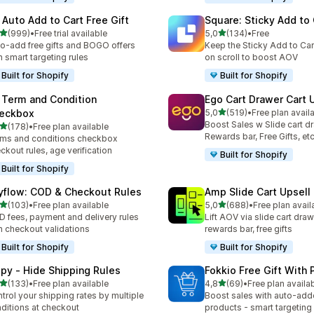
 Auto Add to Cart Free Gift
Square: Sticky Add to 
5 yıldız üzerinden
5 yıldız üzerinden
(999)
•
Free trial available
5,0
(134)
•
Free
lam 999 değerlendirme
toplam 134 değerlendirme
o-add free gifts and BOGO offers
Keep the Sticky Add to Cart
h smart targeting rules
on scroll to boost AOV
Built for Shopify
Built for Shopify
 Term and Condition
Ego Cart Drawer Cart 
5 yıldız üzerinden
eckbox
5,0
(519)
•
Free plan avail
toplam 519 değerlendirme
Boost Sales w Slide cart d
5 yıldız üzerinden
(178)
•
Free plan available
lam 178 değerlendirme
Rewards bar, Free Gifts, et
ms and conditions checkbox
ckout rules, age verification
Built for Shopify
Built for Shopify
yflow: COD & Checkout Rules
Amp Slide Cart Upsell
5 yıldız üzerinden
5 yıldız üzerinden
(103)
•
Free plan available
5,0
(688)
•
Free plan avail
lam 103 değerlendirme
toplam 688 değerlendirme
 fees, payment and delivery rules
Lift AOV via slide cart draw
h checkout validations
rewards bar, free gifts
Built for Shopify
Built for Shopify
ipy ‑ Hide Shipping Rules
Fokkio Free Gift With
5 yıldız üzerinden
5 yıldız üzerinden
(133)
•
Free plan available
4,8
(69)
•
Free plan availa
lam 133 değerlendirme
toplam 69 değerlendirme
trol your shipping rates by multiple
Boost sales with auto-adde
ditions at checkout
products - smart targeting