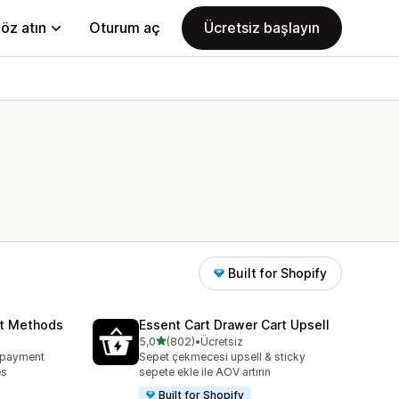
öz atın
Oturum aç
Ücretsiz başlayın
Built for Shopify
nt Methods
Essent Cart Drawer Cart Upsell
5 yıldız üzerinden
5,0
(802)
•
Ücretsiz
toplam 802 değerlendirme
e payment
Sepet çekmecesi upsell & sticky
es
sepete ekle ile AOV artırın
Built for Shopify