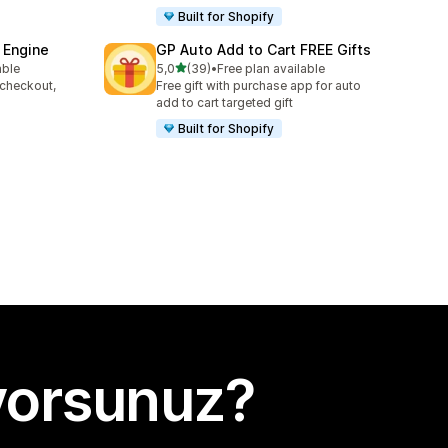
Built for Shopify
 Engine
GP Auto Add to Cart FREE Gifts
5 yıldız üzerinden
able
5,0
(39)
•
Free plan available
toplam 39 değerlendirme
 checkout,
Free gift with purchase app for auto
s
add to cart targeted gift
Built for Shopify
yorsunuz?