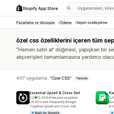
Shopify App Store
Pazarlama ve dönüşüm
Ödeme
Sepet özelleştirme
özel css özelliklerini içeren tüm se
“Hemen satın al” düğmesi, yapışkan bir s
alışverişleri tamamlamasına yardımcı olaca
497 uygulama:
Özel CSS
Temizle
Essential Upsell & Cross Sell
Ka
5 yıldız üzerinden
5,0
(2.203)
•
Free plan available
5,0
toplam 2203 değerlendirme
top
Lift AOV with Frequently Bought
Boo
Together Upsell and Cross-sell
& f
Built for Shopify