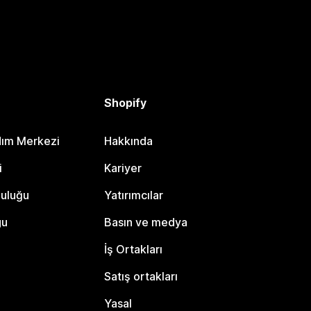
Shopify
dım Merkezi
Hakkında
i
Kariyer
luluğu
Yatırımcılar
gu
Basın ve medya
İş Ortakları
Satış ortakları
Yasal