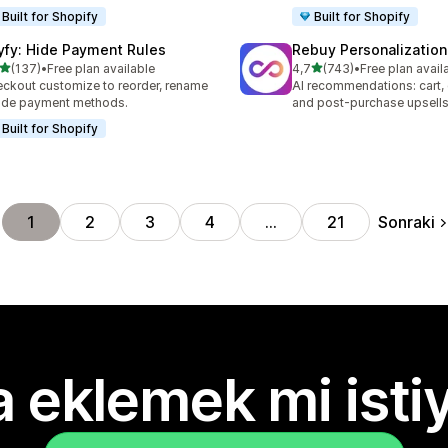
Built for Shopify
Built for Shopify
yfy: Hide Payment Rules
Rebuy Personalization
5 yıldız üzerinden
5 yıldız üzerinden
(137)
•
Free plan available
4,7
(743)
•
Free plan avail
lam 137 değerlendirme
toplam 743 değerlendirme
ckout customize to reorder, rename
AI recommendations: cart,
ide payment methods.
and post-purchase upsell
Built for Shopify
Sonraki
1
2
3
4
…
21
 eklemek mi isti