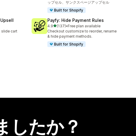
ップセル、サンクスページアップセル
Built for Shopify
 Upsell
Payfy: Hide Payment Rules
5つ星中
4.9
(137)
•
Free plan available
合計レビュー数：137件
slide cart
Checkout customize to reorder, rename
& hide payment methods.
Built for Shopify
ましたか？