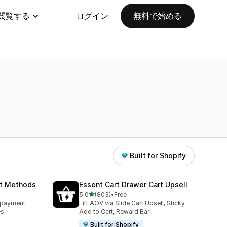
閲覧する
ログイン
無料で始める
Built for Shopify
nt Methods
Essent Cart Drawer Cart Upsell
5つ星中
5.0
(803)
•
Free
合計レビュー数：803件
e payment
Lift AOV via Slide Cart Upsell, Sticky
es
Add to Cart, Reward Bar
Built for Shopify