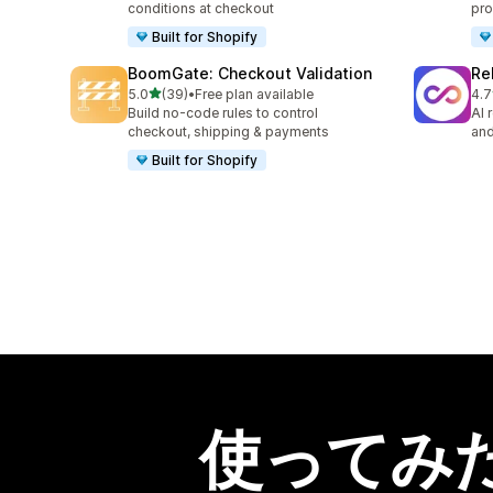
conditions at checkout
pro
Built for Shopify
BoomGate: Checkout Validation
Re
5つ星中
5.0
(39)
•
Free plan available
4.7
合計レビュー数：39件
合
Build no-code rules to control
AI 
checkout, shipping & payments
and
Built for Shopify
使ってみ