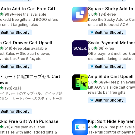
 Auto Add to Cart Free Gift
Square: Sticky Add to 
5つ星中
5つ星中
(999)
•
Free trial available
5.0
(134)
•
Free
計レビュー数：999件
合計レビュー数：134件
o-add free gifts and BOGO offers
Keep the Sticky Add to Cart
h smart targeting rules
on scroll to boost AOV
Built for Shopify
Built for Shopify
o Cart Drawer Cart Upsell
Scala Payment Method
5つ星中
5つ星中
(519)
•
Free plan available
5.0
(66)
•
Free
計レビュー数：519件
合計レビュー数：66件
st Sales w Slide cart drawer,
Offer payment method & p
ards bar, Free Gifts, etc
discounts during checkout
Built for Shopify
Built for Shopify
A • カートに追加アップセル Cart
Amp Slide Cart Upsell
5つ星中
awer
5.0
(689)
•
Free plan avail
合計レビュー数：689件
Lift AOV via slide cart draw
5つ星中
(193)
•
無料
計レビュー数：193件
rewards bar, free gifts
ライドカートのアップセル、クイック購
ボタン、カートバーへのスティッキー追
Built for Shopify
Built for Shopify
kkio Free Gift With Purchase
Kip: Sort Hide Payme
5つ星中
5つ星中
(70)
•
Free plan available
4.9
(112)
•
Free plan availa
計レビュー数：70件
合計レビュー数：112件
st sales with auto-added gifts &
Take full control of paym