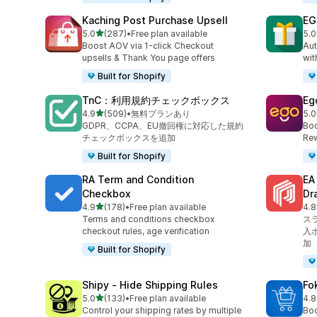
Kaching Post Purchase Upsell
EG
5つ星中
5.0
(287)
•
Free plan available
5.0
合計レビュー数：287件
合
Boost AOV via 1-click Checkout
Aut
upsells & Thank You page offers
wit
Built for Shopify
TnC：利用規約チェックボックス
Eg
5つ星中
4.9
(509)
•
無料プランあり
5.0
合計レビュー数：509件
合
GDPR、CCPA、EU撤回権に対応した規約
Boo
チェックボックスを追加
Rew
Built for Shopify
RA Term and Condition
E
Checkbox
Dr
5つ星中
4.9
(178)
•
Free plan available
4.8
合計レビュー数：178件
合
Terms and conditions checkbox
ス
checkout rules, age verification
入
加
Built for Shopify
Shipy ‑ Hide Shipping Rules
Fo
5つ星中
5.0
(133)
•
Free plan available
4.8
合計レビュー数：133件
合
Control your shipping rates by multiple
Boo