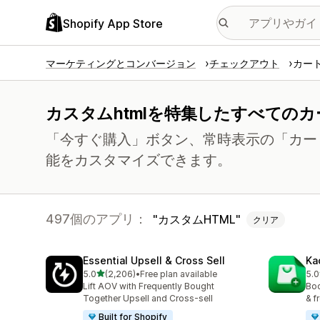
Shopify App Store
マーケティングとコンバージョン
チェックアウト
カー
カスタムhtmlを特集したすべての
「今すぐ購入」ボタン、常時表示の「カー
能をカスタマイズできます。
497個のアプリ：
カスタムHTML
クリア
Essential Upsell & Cross Sell
Ka
5つ星中
5.0
(2,206)
•
Free plan available
5.0
合計レビュー数：2206件
合計
Lift AOV with Frequently Bought
Boo
Together Upsell and Cross-sell
& f
Built for Shopify