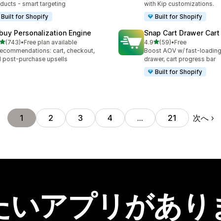
ducts - smart targeting
with Kip customizations.
Built for Shopify
Built for Shopify
buy Personalization Engine
Snap Cart Drawer Cart
5つ星中
5つ星中
(743)
•
Free plan available
4.9
(59)
•
Free
計レビュー数：743件
合計レビュー数：59件
recommendations: cart, checkout,
Boost AOV w/ fast-loading 
 post-purchase upsells
drawer, cart progress bar
Built for Shopify
次へ
1
2
3
4
…
21
たいアプリがあり