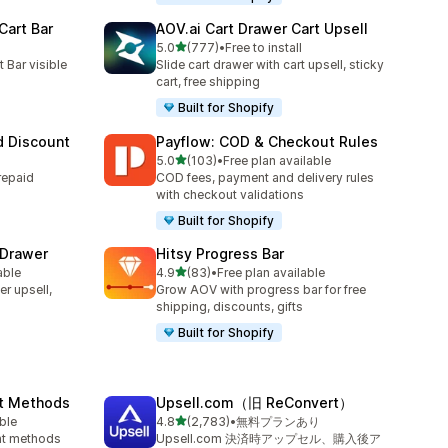
Cart Bar
AOV.ai Cart Drawer Cart Upsell
5つ星中
5.0
(777)
•
Free to install
合計レビュー数：777件
 Bar visible
Slide cart drawer with cart upsell, sticky
cart, free shipping
Built for Shopify
 Discount
Payflow: COD & Checkout Rules
5つ星中
5.0
(103)
•
Free plan available
合計レビュー数：103件
repaid
COD fees, payment and delivery rules
with checkout validations
Built for Shopify
 Drawer
Hitsy Progress Bar
5つ星中
able
4.9
(83)
•
Free plan available
合計レビュー数：83件
er upsell,
Grow AOV with progress bar for free
shipping, discounts, gifts
Built for Shopify
nt Methods
Upsell.com（旧 ReConvert）
5つ星中
ble
4.8
(2,783)
•
無料プランあり
合計レビュー数：2783件
ent methods
Upsell.com 決済時アップセル、購入後ア