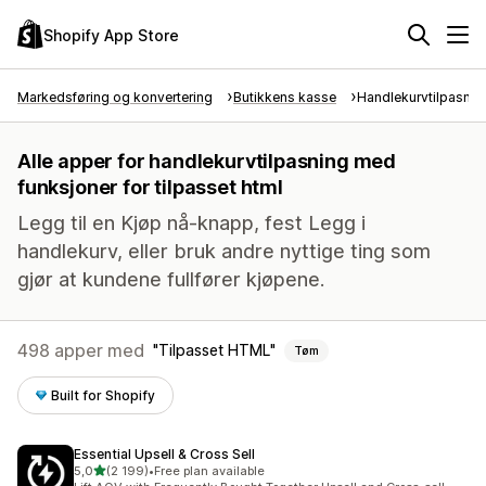
Shopify App Store
Markedsføring og konvertering
Butikkens kasse
Handlekurvtilpasnin
Alle apper for handlekurvtilpasning med
funksjoner for tilpasset html
Legg til en Kjøp nå-knapp, fest Legg i
handlekurv, eller bruk andre nyttige ting som
gjør at kundene fullfører kjøpene.
498 apper med
Tilpasset HTML
Tøm
Built for Shopify
Essential Upsell & Cross Sell
av 5 stjerner
5,0
(2 199)
•
Free plan available
Totalt 2199 omtaler