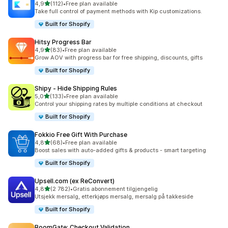
av 5 stjerner
4,9
(112)
•
Free plan available
Totalt 112 omtaler
Take full control of payment methods with Kip customizations.
Built for Shopify
Hitsy Progress Bar
av 5 stjerner
4,9
(83)
•
Free plan available
Totalt 83 omtaler
Grow AOV with progress bar for free shipping, discounts, gifts
Built for Shopify
Shipy ‑ Hide Shipping Rules
av 5 stjerner
5,0
(133)
•
Free plan available
Totalt 133 omtaler
Control your shipping rates by multiple conditions at checkout
Built for Shopify
Fokkio Free Gift With Purchase
av 5 stjerner
4,8
(68)
•
Free plan available
Totalt 68 omtaler
Boost sales with auto-added gifts & products - smart targeting
Built for Shopify
Upsell.com (ex ReConvert)
av 5 stjerner
4,8
(2 782)
•
Gratis abonnement tilgjengelig
Totalt 2782 omtaler
Utsjekk mersalg, etterkjøps mersalg, mersalg på takkeside
Built for Shopify
BoomGate: Checkout Validation