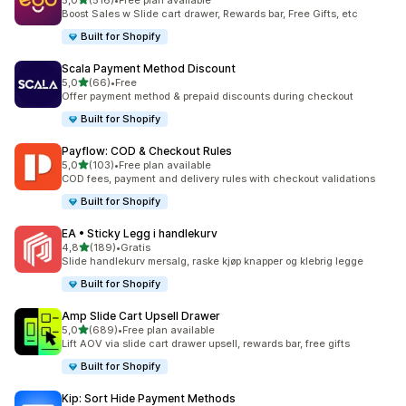
5,0
(516)
•
Free plan available
Totalt 516 omtaler
Boost Sales w Slide cart drawer, Rewards bar, Free Gifts, etc
Built for Shopify
Scala Payment Method Discount
av 5 stjerner
5,0
(66)
•
Free
Totalt 66 omtaler
Offer payment method & prepaid discounts during checkout
Built for Shopify
Payflow: COD & Checkout Rules
av 5 stjerner
5,0
(103)
•
Free plan available
Totalt 103 omtaler
COD fees, payment and delivery rules with checkout validations
Built for Shopify
EA • Sticky Legg i handlekurv
av 5 stjerner
4,8
(189)
•
Gratis
Totalt 189 omtaler
Slide handlekurv mersalg, raske kjøp knapper og klebrig legge
Built for Shopify
Amp Slide Cart Upsell Drawer
av 5 stjerner
5,0
(689)
•
Free plan available
Totalt 689 omtaler
Lift AOV via slide cart drawer upsell, rewards bar, free gifts
Built for Shopify
Kip: Sort Hide Payment Methods