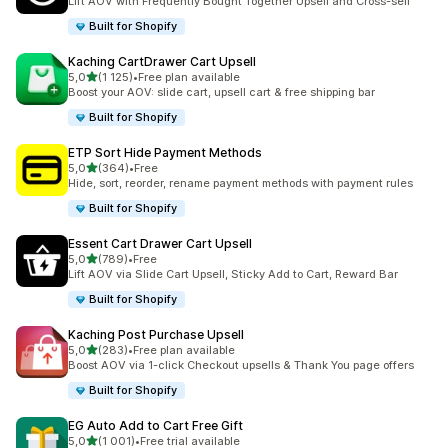
Lift AOV with Frequently Bought Together Upsell and Cross-sell
Built for Shopify
Kaching CartDrawer Cart Upsell
av 5 stjerner
5,0
(1 125)
•
Free plan available
Totalt 1125 omtaler
Boost your AOV: slide cart, upsell cart & free shipping bar
Built for Shopify
ETP Sort Hide Payment Methods
av 5 stjerner
5,0
(364)
•
Free
Totalt 364 omtaler
Hide, sort, reorder, rename payment methods with payment rules
Built for Shopify
Essent Cart Drawer Cart Upsell
av 5 stjerner
5,0
(789)
•
Free
Totalt 789 omtaler
Lift AOV via Slide Cart Upsell, Sticky Add to Cart, Reward Bar
Built for Shopify
Kaching Post Purchase Upsell
av 5 stjerner
5,0
(283)
•
Free plan available
Totalt 283 omtaler
Boost AOV via 1-click Checkout upsells & Thank You page offers
Built for Shopify
EG Auto Add to Cart Free Gift
av 5 stjerner
5,0
(1 001)
•
Free trial available
Totalt 1001 omtaler