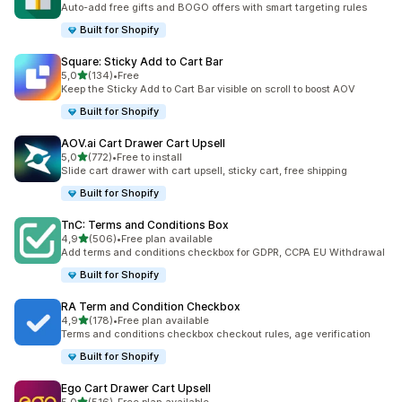
Auto-add free gifts and BOGO offers with smart targeting rules
Built for Shopify
Square: Sticky Add to Cart Bar
av 5 stjerner
5,0
(134)
•
Free
Totalt 134 omtaler
Keep the Sticky Add to Cart Bar visible on scroll to boost AOV
Built for Shopify
AOV.ai Cart Drawer Cart Upsell
av 5 stjerner
5,0
(772)
•
Free to install
Totalt 772 omtaler
Slide cart drawer with cart upsell, sticky cart, free shipping
Built for Shopify
TnC: Terms and Conditions Box
av 5 stjerner
4,9
(506)
•
Free plan available
Totalt 506 omtaler
Add terms and conditions checkbox for GDPR, CCPA EU Withdrawal
Built for Shopify
RA Term and Condition Checkbox
av 5 stjerner
4,9
(178)
•
Free plan available
Totalt 178 omtaler
Terms and conditions checkbox checkout rules, age verification
Built for Shopify
Ego Cart Drawer Cart Upsell
av 5 stjerner