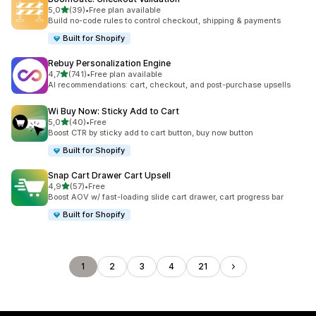
av 5 stjerner
5,0
(39)
•
Free plan available
Totalt 39 omtaler
Build no-code rules to control checkout, shipping & payments
Built for Shopify
Rebuy Personalization Engine
av 5 stjerner
4,7
(741)
•
Free plan available
Totalt 741 omtaler
AI recommendations: cart, checkout, and post-purchase upsells
Wi Buy Now: Sticky Add to Cart
av 5 stjerner
5,0
(40)
•
Free
Totalt 40 omtaler
Boost CTR by sticky add to cart button, buy now button
Built for Shopify
Snap Cart Drawer Cart Upsell
av 5 stjerner
4,9
(57)
•
Free
Totalt 57 omtaler
Boost AOV w/ fast-loading slide cart drawer, cart progress bar
Built for Shopify
1
2
3
4
21